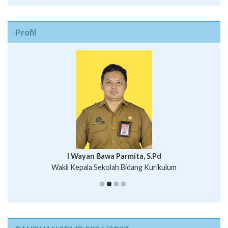
Profil
I Wayan Bawa Parmita, S.Pd
I Wayan Gede Aditya Pratita, S.Pd., M.Sn
Wakil Kepala Sekolah Bidang Kurikulum
Ni Wayan Nopi Sutantri, S.Pd.
Putu Suhartana, S.Pd.