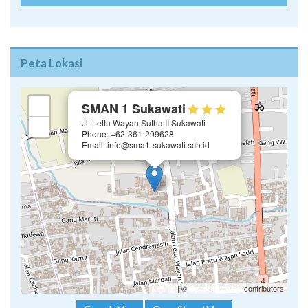
Peta Lokasi
×
+
SMAN 1 Sukawati
Jl. Lettu Wayan Sutha II Sukawati
−
Phone: +62-361-299628
Email: info@sma1-sukawati.sch.id
Leaflet
| ©
OpenStreetMap
contributors