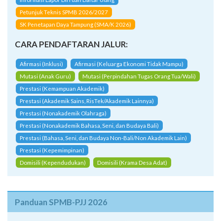
Petunjuk Teknis SPMB 2026/2027
SK Penetapan Daya Tampung (SMA/K 2026)
CARA PENDAFTARAN JALUR:
Afirmasi (Inklusi)
Afirmasi (Keluarga Ekonomi Tidak Mampu)
Mutasi (Anak Guru)
Mutasi (Perpindahan Tugas Orang Tua/Wali)
Prestasi (Kemampuan Akademik)
Prestasi (Akademik Sains, RisTek/Akademik Lainnya)
Prestasi (Nonakademik Olahraga)
Prestasi (Nonakademik Bahasa, Seni, dan Budaya Bali)
Prestasi (Bahasa, Seni, dan Budaya Non-Bali/Non Akademik Lain)
Prestasi (Kepemimpinan)
Domisili (Kependudukan)
Domisili (Krama Desa Adat)
Panduan SPMB-PJJ 2026