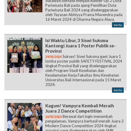
Sukawati berhasil menjadi Runner-Up 2 Duta
Pariwisata Bali pada ajang Pemilihan Duta
Pariwisata Bali 2024 yang diselenggarakan
oleh Yayasan Abhiyya Prama Mavendra pada
16 Maret 2024 di Dharma Negara Alaya.
berita
Isi Waktu Libur, 3 Siswi Suksma
Kantongi Juara 1 Poster Publik se-
Provinsi
Sukses! Siswi Suksma gaet Juara 1
29/03/2024
lomba poster publik SAFETY FESTIVAL 2024
tingkat Provinsi Bali yang diselenggarakan
oleh Program Studi Kesehatan dan
Keselamatan Kerja Fakultas Ilmu Kesehatan
Universitas Bali Internasional pada 15 Maret
2024.
berita
Kagum! Vampyra Kembali Meraih
Juara 2 Dance Competition
Berawal dari ingin menambah
16/03/2024
pengalaman, Vampyra berhasil meraih Juara 2
Modern Dance Competition 2024 tingkat
provinsi yang diselenggarakan oleh SMK