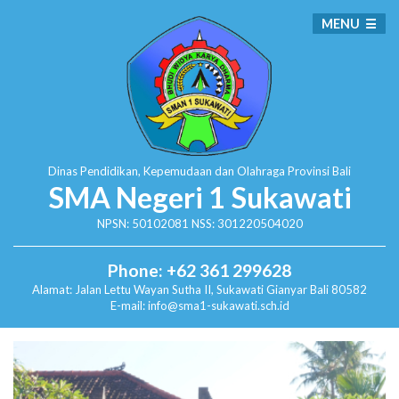
MENU
Dinas Pendidikan, Kepemudaan dan Olahraga
Provinsi Bali
SMA Negeri 1 Sukawati
NPSN: 50102081 NSS: 301220504020
Phone: +62 361 299628
Alamat:
Jalan Lettu Wayan Sutha II, Sukawati
Gianyar Bali 80582
E-mail: info@sma1-sukawati.sch.id