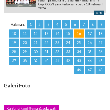
senam pramuka jilid 1 dalam Pandu Trisma
Cup XXXVI yang terlaksana pada 18 Februari
2024.
berita
Halaman:
1
2
3
4
5
6
7
8
9
10
11
12
13
14
15
16
17
18
19
20
21
22
23
24
25
26
27
28
29
30
31
32
33
34
35
36
37
38
39
40
41
42
43
44
45
46
47
48
Galeri Foto
Kunjungi kami @sman1.sukawati