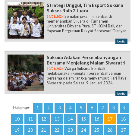
Strategi Unggul, Tim Esport Suksma
Sukses Raih 3 Juara
Semakin jaya! Tim Srikandi
14/01/2024
memenangkan 3 juara di Turnamen
Universitas Dhyana Pura, STIKOM Bali, dan
Yayasan Perguruan Rakyat Saraswati Gianyar.
berita
Suksma Adakan Persembahyangan
Bersama Menjelang Malam Siwaratri
Warga Suksma kembali
10/01/2024
melaksanakan kegiatan persembahyangan
bersama dalam rangka menyambut Hari Raya
Siwaratri pada Selasa, 9 Januari 2024.
berita
Halaman:
1
2
3
4
5
6
7
8
9
10
11
12
13
14
15
16
17
18
19
20
21
22
23
24
25
26
27