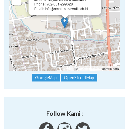
−
Phone: +62-361-299628
Email: info@sma1-sukawati.sch.id
Leaflet
| ©
OpenStreetMap
contributors
GoogleMap
OpenStreetMap
Follow Kami :