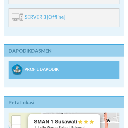
SERVER 3 [Offline]
DAPODIKDASMEN
PROFIL DAPODIK
Peta Lokasi
×
+
SMAN 1 Sukawati
Jl. Lettu Wayan Sutha II Sukawati