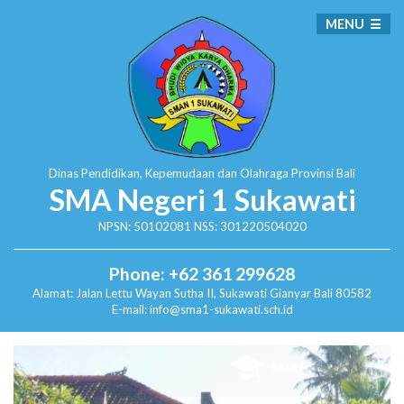
MENU
Dinas Pendidikan, Kepemudaan dan Olahraga
Provinsi Bali
SMA Negeri 1 Sukawati
NPSN: 50102081 NSS: 301220504020
Phone: +62 361 299628
Alamat:
Jalan Lettu Wayan Sutha II, Sukawati
Gianyar Bali 80582
E-mail: info@sma1-sukawati.sch.id