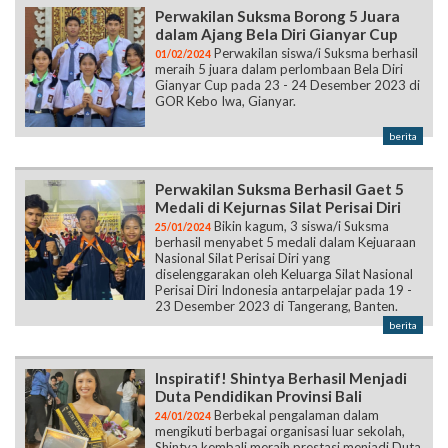
Perwakilan Suksma Borong 5 Juara
dalam Ajang Bela Diri Gianyar Cup
Perwakilan siswa/i Suksma berhasil
01/02/2024
meraih 5 juara dalam perlombaan Bela Diri
Gianyar Cup pada 23 - 24 Desember 2023 di
GOR Kebo Iwa, Gianyar.
berita
Perwakilan Suksma Berhasil Gaet 5
Medali di Kejurnas Silat Perisai Diri
Bikin kagum, 3 siswa/i Suksma
25/01/2024
berhasil menyabet 5 medali dalam Kejuaraan
Nasional Silat Perisai Diri yang
diselenggarakan oleh Keluarga Silat Nasional
Perisai Diri Indonesia antarpelajar pada 19 -
23 Desember 2023 di Tangerang, Banten.
berita
Inspiratif! Shintya Berhasil Menjadi
Duta Pendidikan Provinsi Bali
Berbekal pengalaman dalam
24/01/2024
mengikuti berbagai organisasi luar sekolah,
Shintya kembali meraih prestasi menjadi Duta