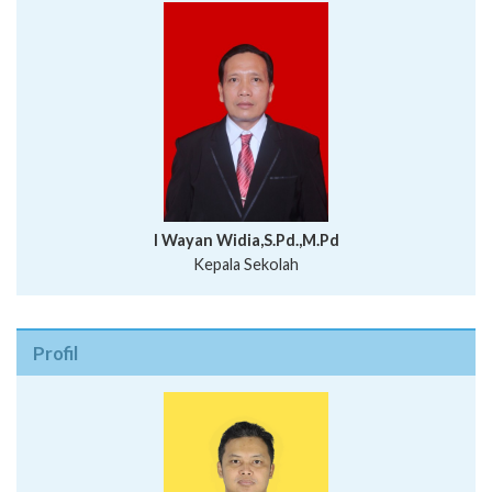
I Wayan Widia,S.Pd.,M.Pd
Kepala Sekolah
Profil