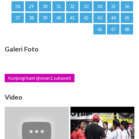
28
29
30
31
32
33
34
35
36
37
38
39
40
41
42
43
44
45
46
47
48
Galeri Foto
Kunjungi kami @sman1.sukawati
Video