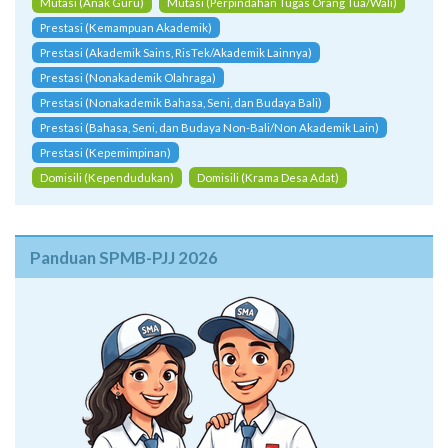
Mutasi (Anak Guru)
Mutasi (Perpindahan Tugas Orang Tua/Wali)
Prestasi (Kemampuan Akademik)
Prestasi (Akademik Sains, RisTek/Akademik Lainnya)
Prestasi (Nonakademik Olahraga)
Prestasi (Nonakademik Bahasa, Seni, dan Budaya Bali)
Prestasi (Bahasa, Seni, dan Budaya Non-Bali/Non Akademik Lain)
Prestasi (Kepemimpinan)
Domisili (Kependudukan)
Domisili (Krama Desa Adat)
Panduan SPMB-PJJ 2026