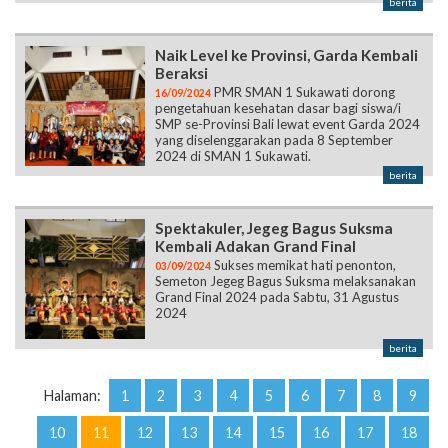
berita
Naik Level ke Provinsi, Garda Kembali
Beraksi
PMR SMAN 1 Sukawati dorong
16/09/2024
pengetahuan kesehatan dasar bagi siswa/i
SMP se-Provinsi Bali lewat event Garda 2024
yang diselenggarakan pada 8 September
2024 di SMAN 1 Sukawati.
berita
Spektakuler, Jegeg Bagus Suksma
Kembali Adakan Grand Final
Sukses memikat hati penonton,
03/09/2024
Semeton Jegeg Bagus Suksma melaksanakan
Grand Final 2024 pada Sabtu, 31 Agustus
2024
berita
Halaman:
1
2
3
4
5
6
7
8
9
10
11
12
13
14
15
16
17
18