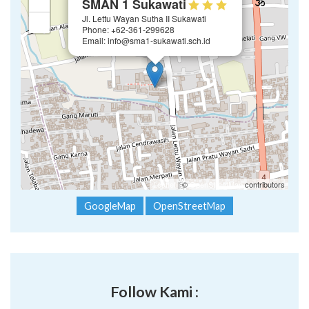
+
SMAN 1 Sukawati
Jl. Lettu Wayan Sutha II Sukawati
−
Phone: +62-361-299628
Email: info@sma1-sukawati.sch.id
Leaflet
| ©
OpenStreetMap
contributors
GoogleMap
OpenStreetMap
Follow Kami :