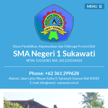
MENU
Dinas Pendidikan, Kepemudaan dan Olahraga
Provinsi Bali
SMA Negeri 1 Sukawati
NPSN: 50102081 NSS: 301220504020
Phone: +62 361 299628
Alamat:
Jalan Lettu Wayan Sutha II, Sukawati
Gianyar Bali 80582
E-mail: info@sma1-sukawati.sch.id