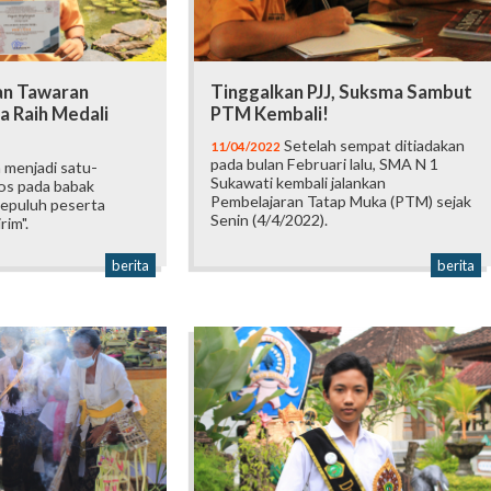
an Tawaran
Tinggalkan PJJ, Suksma Sambut
a Raih Medali
PTM Kembali!
Setelah sempat ditiadakan
11/04/2022
pada bulan Februari lalu, SMA N 1
 menjadi satu-
Sukawati kembali jalankan
los pada babak
Pembelajaran Tatap Muka (PTM) sejak
sepuluh peserta
Senin (4/4/2022).
rim".
berita
berita