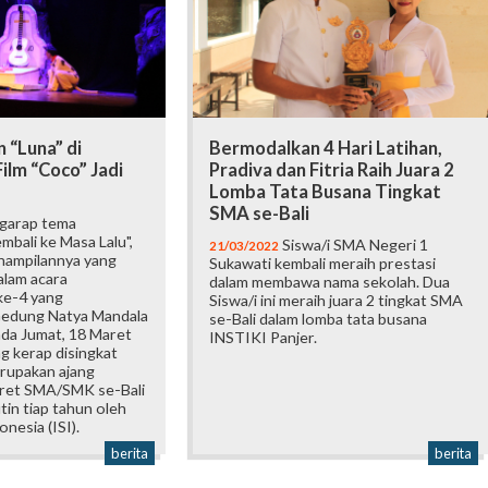
 “Luna” di
Bermodalkan 4 Hari Latihan,
Film “Coco” Jadi
Pradiva dan Fitria Raih Juara 2
Lomba Tata Busana Tingkat
SMA se-Bali
arap tema
bali ke Masa Lalu",
Siswa/i SMA Negeri 1
21/03/2022
nampilannya yang
Sukawati kembali meraih prestasi
dalam acara
dalam membawa nama sekolah. Dua
ke-4 yang
Siswa/i ini meraih juara 2 tingkat SMA
Gedung Natya Mandala
se-Bali dalam lomba tata busana
ada Jumat, 18 Maret
INSTIKI Panjer.
g kerap disingkat
erupakan ajang
ret SMA/SMK se-Bali
tin tiap tahun oleh
onesia (ISI).
berita
berita