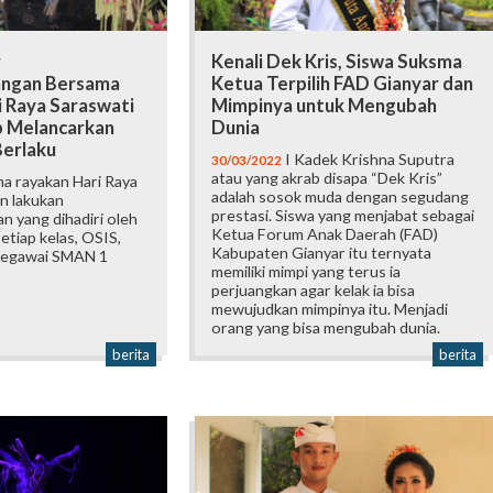
r
Kenali Dek Kris, Siswa Suksma
ngan Bersama
Ketua Terpilih FAD Gianyar dan
i Raya Saraswati
Mimpinya untuk Mengubah
 Melancarkan
Dunia
Berlaku
I Kadek Krishna Suputra
30/03/2022
atau yang akrab disapa “Dek Kris”
a rayakan Hari Raya
adalah sosok muda dengan segudang
n lakukan
prestasi. Siswa yang menjabat sebagai
 yang dihadiri oleh
Ketua Forum Anak Daerah (FAD)
etiap kelas, OSIS,
Kabupaten Gianyar itu ternyata
 pegawai SMAN 1
memiliki mimpi yang terus ia
perjuangkan agar kelak ia bisa
mewujudkan mimpinya itu. Menjadi
orang yang bisa mengubah dunia.
berita
berita