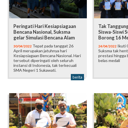
Peringati Hari Kesiapsiagaan
Tak Tanggung
Bencana Nasional, Suksma
Siswa-Siswi S
gelar Simulasi Bencana Alam
Borong 16 Me
Tepat pada tanggat 26
Ikuti 
30/04/2022
24/04/2022
April merupakan jatuhnya hari
Suksma tak hent
Kesiapsiagaan Bencana Nasional. Hari
prestasi hingga
tersebut diperingati oleh seluruh
belas medali
instansi di Indonesia, tak terkecuali
SMA Negeri 1 Sukawati.
berita