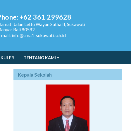
Phone: +62 361 299628
lamat:
Jalan Lettu Wayan Sutha II, Sukawati
ianyar Bali 80582
-mail: info@sma1-sukawati.sch.id
IKULER
TENTANG KAMI
Kepala Sekolah