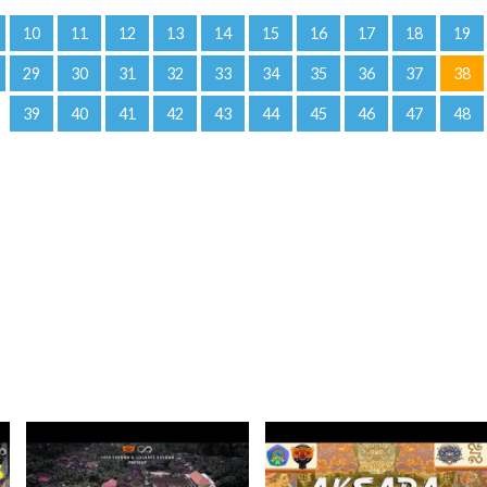
10
11
12
13
14
15
16
17
18
19
29
30
31
32
33
34
35
36
37
38
39
40
41
42
43
44
45
46
47
48