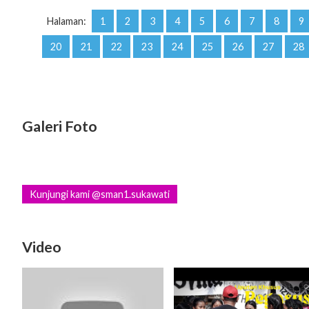
Halaman:
1
2
3
4
5
6
7
8
9
20
21
22
23
24
25
26
27
28
Galeri Foto
Kunjungi kami @sman1.sukawati
Video