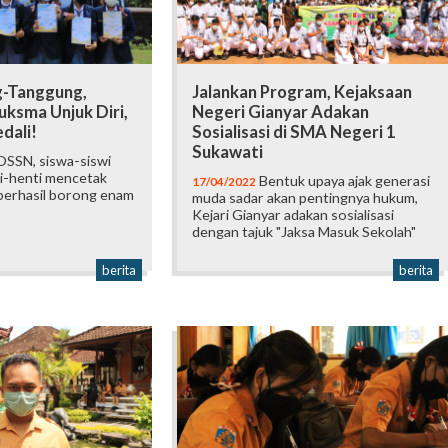
-Tanggung,
Jalankan Program, Kejaksaan
uksma Unjuk Diri,
Negeri Gianyar Adakan
dali!
Sosialisasi di SMA Negeri 1
Sukawati
OSSN, siswa-siswi
i-henti mencetak
Bentuk upaya ajak generasi
17/04/2022
 berhasil borong enam
muda sadar akan pentingnya hukum,
Kejari Gianyar adakan sosialisasi
dengan tajuk "Jaksa Masuk Sekolah"
berita
berita