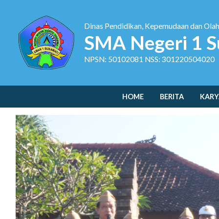
Dinas Pendidikan, Kepemudaan dan Ola
SMA Negeri 1 S
NPSN: 50102081 NSS: 301220504020
HOME
BERITA
KARY