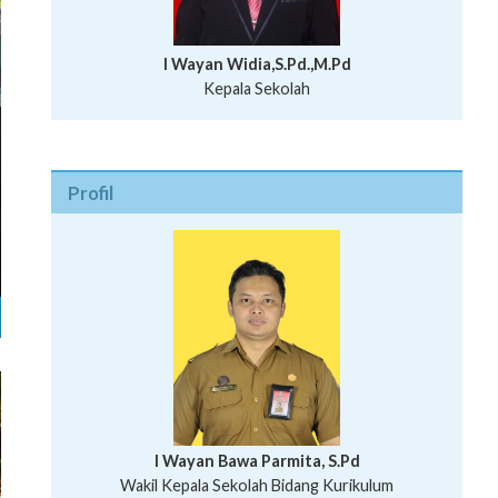
I Wayan Widia,S.Pd.,M.Pd
Kepala Sekolah
Profil
I Wayan Bawa Parmita, S.Pd
I Wayan Gede Aditya Pratita, S.Pd., M.Sn
Wakil Kepala Sekolah Bidang Kurikulum
Ni Wayan Nopi Sutantri, S.Pd.
Putu Suhartana, S.Pd.
Wakil Kepala Sekolah Bidang Kesiswaan