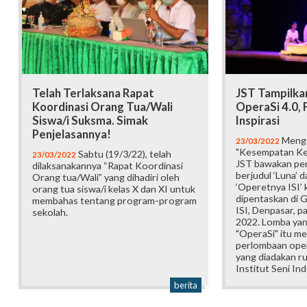
Telah Terlaksana Rapat
JST Tampilkan
Koordinasi Orang Tua/Wali
OperaSi 4.0, 
Siswa/i Suksma. Simak
Inspirasi
Penjelasannya!
Mengg
23/03/2022
"Kesempatan Kem
Sabtu (19/3/22), telah
23/03/2022
JST bawakan pe
dilaksanakannya “Rapat Koordinasi
berjudul ‘Luna’ 
Orang tua/Wali” yang dihadiri oleh
‘Operetnya ISI’ 
orang tua siswa/i kelas X dan XI untuk
dipentaskan di 
membahas tentang program-program
ISI, Denpasar, p
sekolah.
2022. Lomba yan
"OperaSi" itu m
perlombaan ope
yang diadakan ru
Institut Seni Ind
berita