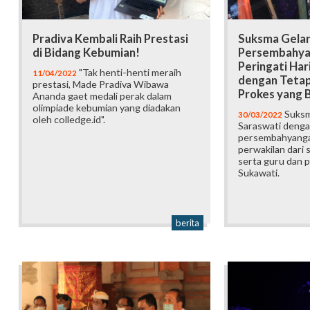
Pradiva Kembali Raih Prestasi
Suksma Gela
di Bidang Kebumian!
Persembahya
Peringati Har
"Tak henti-henti meraih
11/04/2022
dengan Tetap
prestasi, Made Pradiva Wibawa
Prokes yang 
Ananda gaet medali perak dalam
olimpiade kebumian yang diadakan
Suksm
30/03/2022
oleh colledge.id".
Saraswati denga
persembahyangan
perwakilan dari s
serta guru dan
Sukawati.
berita