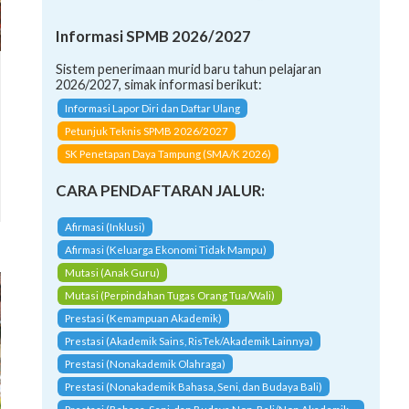
Informasi SPMB 2026/2027
Sistem penerimaan murid baru tahun pelajaran
2026/2027, simak informasi berikut:
Informasi Lapor Diri dan Daftar Ulang
Petunjuk Teknis SPMB 2026/2027
SK Penetapan Daya Tampung (SMA/K 2026)
CARA PENDAFTARAN JALUR:
Afirmasi (Inklusi)
Afirmasi (Keluarga Ekonomi Tidak Mampu)
Mutasi (Anak Guru)
Mutasi (Perpindahan Tugas Orang Tua/Wali)
Prestasi (Kemampuan Akademik)
Prestasi (Akademik Sains, RisTek/Akademik Lainnya)
Prestasi (Nonakademik Olahraga)
Prestasi (Nonakademik Bahasa, Seni, dan Budaya Bali)