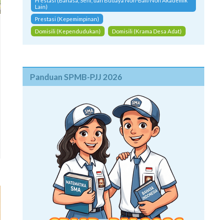
Prestasi (Bahasa, Seni, dan Budaya Non-Bali/Non Akademik
Lain)
Prestasi (Kepemimpinan)
Domisili (Kependudukan)
Domisili (Krama Desa Adat)
Panduan SPMB-PJJ 2026