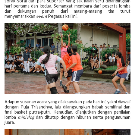
sorak-sorai dari para suporter yang tak kalah seru dibandingkan
hari pertama dan kedua. Semangat membara dari peserta lomba
dan dukungan penuh dari masing-masing tim turut
menyemarakkan
event
Pegasus kali ini.
Adapun susunan acara yang dilaksanakan pada hari ini, yakni diawali
dengan Puja Trisandhya, lalu dilangsungkan babak semifinal dan
final basket putra/putri. Kemudian, dilanjutkan dengan penilaian
lomba
minivlog
dan ditutup dengan hiburan serta pengumuman
juara.