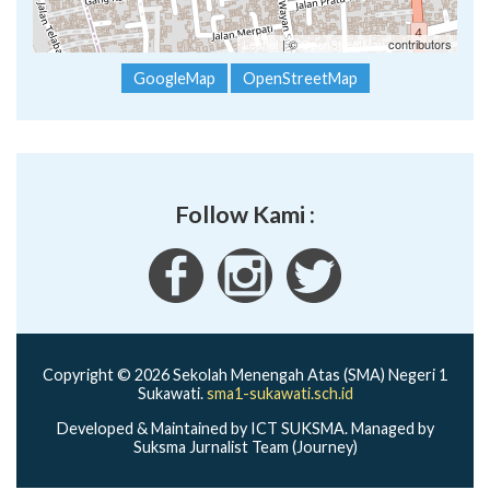
Leaflet
| ©
OpenStreetMap
contributors
GoogleMap
OpenStreetMap
Follow Kami :
Copyright © 2026 Sekolah Menengah Atas (SMA) Negeri 1
Sukawati.
sma1-sukawati.sch.id
Developed & Maintained by ICT SUKSMA. Managed by
Suksma Jurnalist Team (Journey)