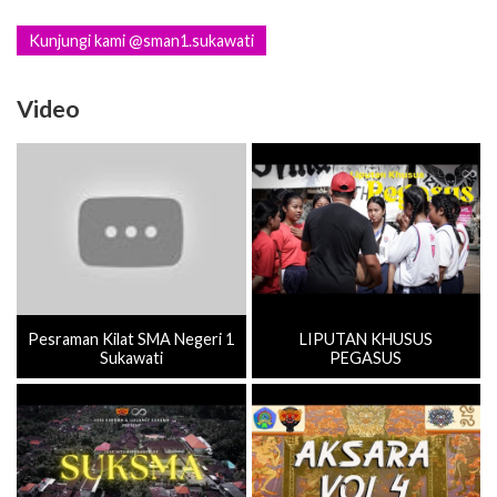
Kunjungi kami @sman1.sukawati
Video
Pesraman Kilat SMA Negeri 1
LIPUTAN KHUSUS
Sukawati
PEGASUS