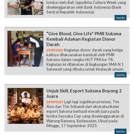
lomba reels Bali Jagadhita Culture Week yang
diselenggarakan oleh Bank Indonesia (Bank
Sentral Republik Indonesia).
berita
“Give Blood, Give Life” PMR Suksma
Kembali Adakan Kegiatan Donor
Darah
Kegiatan donor darah yang ketiga
29/09/2023
kalinya dilaksanakan kembali oleh PMR
Suksma dalam rangka HUT PMI ke-78.
Kegiatan ini dilakukan di lingkungan SMA N 1
Sukawati yang dibuka untuk khalayak umum.
berita
Unjuk Skill, Esport Suksma Boyong 2
Juara
Lagi-lagi suguhkan prestasi, Tim
24/09/2023
Xion dan Tim Srikandi dari ekstrakurikuler
esport Suksma berhasil meraih juara pada
lomba Saosaka Cup yang diselenggarakan di
Warung Rameva, Kedewatan, Ubud pada
Minggu, 17 September 2023.
berita