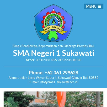
MENU
Dinas Pendidikan, Kepemudaan dan Olahraga
Provinsi Bali
SMA Negeri 1 Sukawati
NPSN: 50102081 NSS: 301220504020
Phone: +62 361 299628
Alamat:
Jalan Lettu Wayan Sutha II, Sukawati
Gianyar Bali 80582
E-mail: info@sma1-sukawati.sch.id