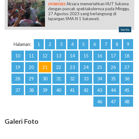
Aksara memeriahkan HUT Suksma
29/08/2023
dengan puncak spektakulernya pada Minggu,
27 Agustus 2023 yang berlangsung di
lapangan SMA N 1 Sukawati.
berita
Halaman:
1
2
3
4
5
6
7
8
9
10
11
12
13
14
15
16
17
18
19
20
21
22
23
24
25
26
27
28
29
30
31
32
33
34
35
36
37
38
39
40
41
42
43
44
45
46
47
48
Galeri Foto