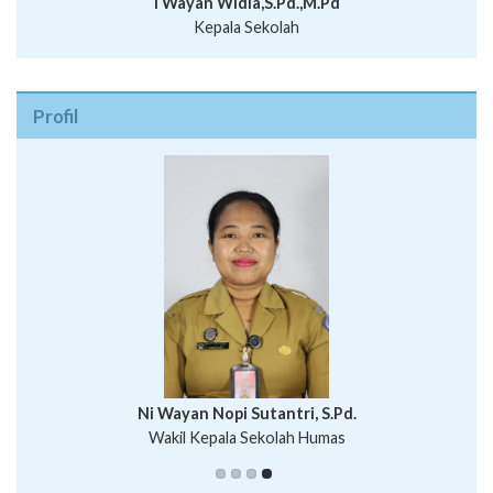
I Wayan Widia,S.Pd.,M.Pd
Kepala Sekolah
Profil
I Wayan Bawa Parmita, S.Pd
I Wayan Gede Aditya Pratita, S.Pd., M.Sn
Ni Wayan Nopi Sutantri, S.Pd.
Putu Suhartana, S.Pd.
Wakil Kepala Sekolah Humas