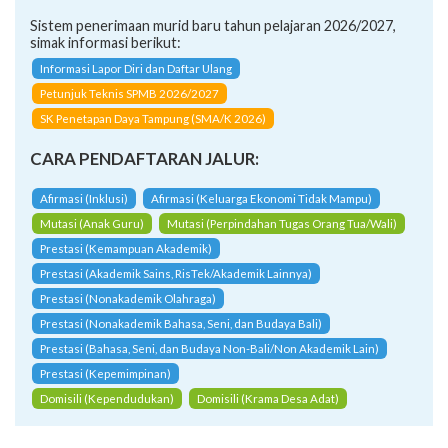
Sistem penerimaan murid baru tahun pelajaran 2026/2027,
simak informasi berikut:
Informasi Lapor Diri dan Daftar Ulang
Petunjuk Teknis SPMB 2026/2027
SK Penetapan Daya Tampung (SMA/K 2026)
CARA PENDAFTARAN JALUR:
Afirmasi (Inklusi)
Afirmasi (Keluarga Ekonomi Tidak Mampu)
Mutasi (Anak Guru)
Mutasi (Perpindahan Tugas Orang Tua/Wali)
Prestasi (Kemampuan Akademik)
Prestasi (Akademik Sains, RisTek/Akademik Lainnya)
Prestasi (Nonakademik Olahraga)
Prestasi (Nonakademik Bahasa, Seni, dan Budaya Bali)
Prestasi (Bahasa, Seni, dan Budaya Non-Bali/Non Akademik Lain)
Prestasi (Kepemimpinan)
Domisili (Kependudukan)
Domisili (Krama Desa Adat)