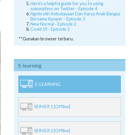
Here's a helpful guide for you to using
suksmafess on Twitter - Episode 4
m
Ngobrolin Kebudayaan Dan Karya Anak Bangsa
,
Bersama Kpoper - Episode 3
t
New Normal - Episode 2
Covid 19 - Episode 1
**Gunakan browser terbaru.
E-learning
E-LEARNING
SERVER 1 [Offline]
SERVER 2 [Offline]