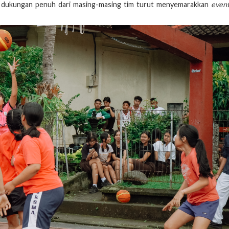
 dukungan penuh dari masing-masing tim turut menyemarakkan
even