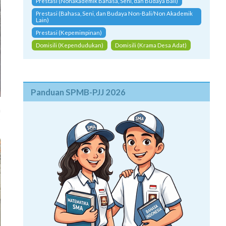
Prestasi (Nonakademik Bahasa, Seni, dan Budaya Bali)
Prestasi (Bahasa, Seni, dan Budaya Non-Bali/Non Akademik
Lain)
Prestasi (Kepemimpinan)
Domisili (Kependudukan)
Domisili (Krama Desa Adat)
Panduan SPMB-PJJ 2026
a
s