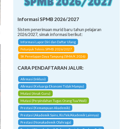
Informasi SPMB 2026/2027
Sistem penerimaan murid baru tahun pelajaran
l
2026/2027, simak informasi berikut:
Informasi Lapor Diri dan Daftar Ulang
Petunjuk Teknis SPMB 2026/2027
SK Penetapan Daya Tampung (SMA/K 2026)
CARA PENDAFTARAN JALUR:
Afirmasi (Inklusi)
Afirmasi (Keluarga Ekonomi Tidak Mampu)
Mutasi (Anak Guru)
Mutasi (Perpindahan Tugas Orang Tua/Wali)
Prestasi (Kemampuan Akademik)
Prestasi (Akademik Sains, RisTek/Akademik Lainnya)
Prestasi (Nonakademik Olahraga)