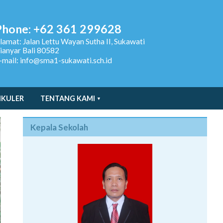
Phone: +62 361 299628
lamat:
Jalan Lettu Wayan Sutha II, Sukawati
ianyar Bali 80582
-mail: info@sma1-sukawati.sch.id
IKULER
TENTANG KAMI
Kepala Sekolah