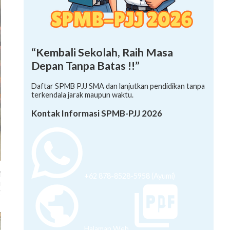
“Kembali Sekolah, Raih Masa
Depan Tanpa Batas !!”
Daftar SPMB PJJ SMA dan lanjutkan pendidikan tanpa
terkendala jarak maupun waktu.
Kontak Informasi SPMB-PJJ 2026
i
+62 878-8528-5958 (Ayumi)
u
g
Halaman Web