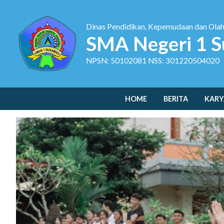
Dinas Pendidikan, Kepemudaan dan Ola
SMA Negeri 1 S
NPSN: 50102081 NSS: 301220504020
HOME
BERITA
KARY