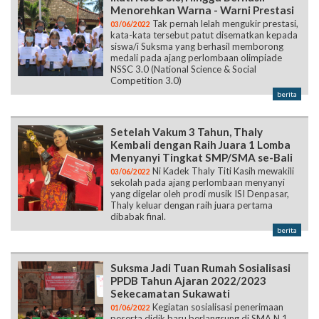
Menorehkan Warna - Warni Prestasi
Tak pernah lelah mengukir prestasi,
03/06/2022
kata-kata tersebut patut disematkan kepada
siswa/i Suksma yang berhasil memborong
medali pada ajang perlombaan olimpiade
NSSC 3.0 (National Science & Social
Competition 3.0)
berita
Setelah Vakum 3 Tahun, Thaly
Kembali dengan Raih Juara 1 Lomba
Menyanyi Tingkat SMP/SMA se-Bali
Ni Kadek Thaly Titi Kasih mewakili
03/06/2022
sekolah pada ajang perlombaan menyanyi
yang digelar oleh prodi musik ISI Denpasar,
Thaly keluar dengan raih juara pertama
dibabak final.
berita
Suksma Jadi Tuan Rumah Sosialisasi
PPDB Tahun Ajaran 2022/2023
Sekecamatan Sukawati
Kegiatan sosialisasi penerimaan
01/06/2022
peserta didik baru berlangsung di SMA N 1