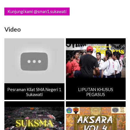
Kunjungi kami @sman1.sukawati
Video
Pesraman Kilat SMA Negeri 1
LIPUTAN KHUSUS
Sukawati
PEGASUS