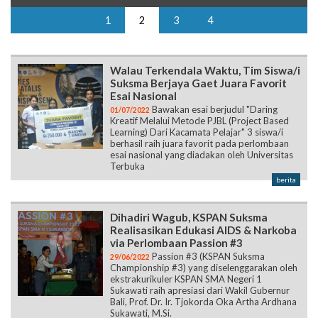
1
2
3
4
Walau Terkendala Waktu, Tim Siswa/i
Suksma Berjaya Gaet Juara Favorit
Esai Nasional
Bawakan esai berjudul "Daring
01/07/2022
Kreatif Melalui Metode PJBL (Project Based
Learning) Dari Kacamata Pelajar" 3 siswa/i
berhasil raih juara favorit pada perlombaan
esai nasional yang diadakan oleh Universitas
Terbuka
berita
Dihadiri Wagub, KSPAN Suksma
Realisasikan Edukasi AIDS & Narkoba
via Perlombaan Passion #3
Passion #3 (KSPAN Suksma
29/06/2022
Championship #3) yang diselenggarakan oleh
ekstrakurikuler KSPAN SMA Negeri 1
Sukawati raih apresiasi dari Wakil Gubernur
Bali, Prof. Dr. Ir. Tjokorda Oka Artha Ardhana
Sukawati, M.Si.