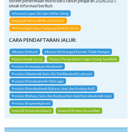
Sistem penerimaan murid baru tahun pelajaran 2026/2027,
simak informasi berikut:
Informasi Lapor Diri dan Daftar Ulang
Petunjuk Teknis SPMB 2026/2027
SK Penetapan Daya Tampung (SMA/K 2026)
CARA PENDAFTARAN JALUR:
Afirmasi (Inklusi)
Afirmasi (Keluarga Ekonomi Tidak Mampu)
Mutasi (Anak Guru)
Mutasi (Perpindahan Tugas Orang Tua/Wali)
Prestasi (Kemampuan Akademik)
Prestasi (Akademik Sains, RisTek/Akademik Lainnya)
Prestasi (Nonakademik Olahraga)
Prestasi (Nonakademik Bahasa, Seni, dan Budaya Bali)
Prestasi (Bahasa, Seni, dan Budaya Non-Bali/Non Akademik Lain)
Prestasi (Kepemimpinan)
Domisili (Kependudukan)
Domisili (Krama Desa Adat)