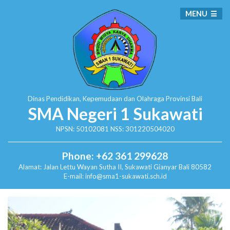
MENU
Dinas Pendidikan, Kepemudaan dan Olahraga
Provinsi Bali
SMA Negeri 1 Sukawati
NPSN: 50102081 NSS: 301220504020
Phone: +62 361 299628
Alamat:
Jalan Lettu Wayan Sutha II, Sukawati
Gianyar Bali 80582
E-mail: info@sma1-sukawati.sch.id