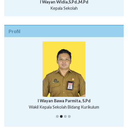
I Wayan Widia,S.Pd.,M.Pd
Kepala Sekolah
Profil
I Wayan Bawa Parmita, S.Pd
I Wayan Gede Aditya Pratita, S.Pd., M.Sn
Wakil Kepala Sekolah Bidang Kurikulum
Ni Wayan Nopi Sutantri, S.Pd.
Putu Suhartana, S.Pd.