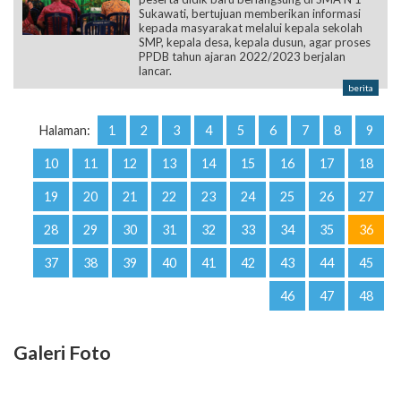
Sukawati, bertujuan memberikan informasi
kepada masyarakat melalui kepala sekolah
SMP, kepala desa, kepala dusun, agar proses
PPDB tahun ajaran 2022/2023 berjalan
lancar.
berita
Halaman:
1
2
3
4
5
6
7
8
9
10
11
12
13
14
15
16
17
18
19
20
21
22
23
24
25
26
27
28
29
30
31
32
33
34
35
36
37
38
39
40
41
42
43
44
45
46
47
48
Galeri Foto