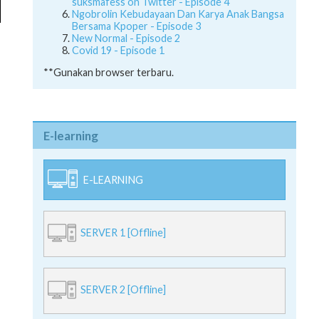
suksmafess on Twitter - Episode 4
Ngobrolin Kebudayaan Dan Karya Anak Bangsa
Bersama Kpoper - Episode 3
New Normal - Episode 2
Covid 19 - Episode 1
**Gunakan browser terbaru.
E-learning
E-LEARNING
SERVER 1 [Offline]
SERVER 2 [Offline]