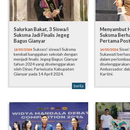
Salurkan Bakat, 3 Siswa/i
Menyambut Har
Suksma Jadi Finalis Jegeg
Suksma Berha
Bagus Gianyar
Pertama Post
Sukses! siswa/i Suksma
Siswi
18/05/2024
14/05/2024
kembali banggakan sekolah dengan
Sukawati berhasi
menjadi finalis Jegeg Bagus Gianyar
dalam perlombaa
tahun 2024 yang diselenggarakan
diselenggarakan
oleh Dinas Pariwisata Kabupaten
Ambassador dala
Gianyar pada 14 April 2024.
Kartini.
berita