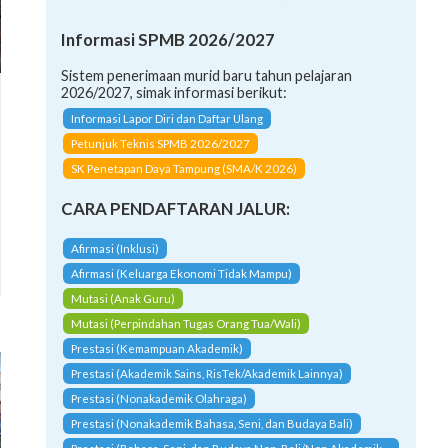
Informasi SPMB 2026/2027
Sistem penerimaan murid baru tahun pelajaran
2026/2027, simak informasi berikut:
Informasi Lapor Diri dan Daftar Ulang
Petunjuk Teknis SPMB 2026/2027
SK Penetapan Daya Tampung (SMA/K 2026)
CARA PENDAFTARAN JALUR:
Afirmasi (Inklusi)
Afirmasi (Keluarga Ekonomi Tidak Mampu)
Mutasi (Anak Guru)
Mutasi (Perpindahan Tugas Orang Tua/Wali)
Prestasi (Kemampuan Akademik)
Prestasi (Akademik Sains, RisTek/Akademik Lainnya)
Prestasi (Nonakademik Olahraga)
Prestasi (Nonakademik Bahasa, Seni, dan Budaya Bali)