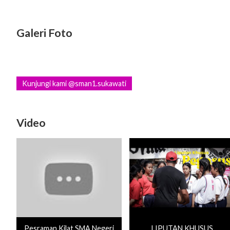
Galeri Foto
Kunjungi kami @sman1.sukawati
Video
Pesraman Kilat SMA Negeri
LIPUTAN KHUSUS