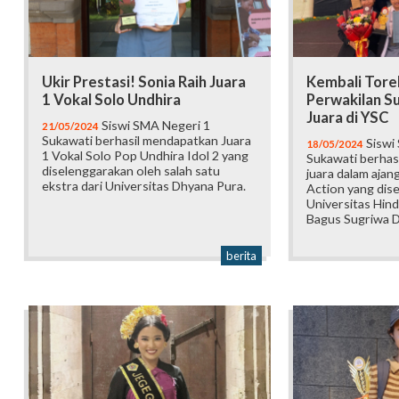
Ukir Prestasi! Sonia Raih Juara
Kembali Tore
1 Vokal Solo Undhira
Perwakilan S
Juara di YSC
Siswi SMA Negeri 1
21/05/2024
Sukawati berhasil mendapatkan Juara
Siswi
18/05/2024
1 Vokal Solo Pop Undhira Idol 2 yang
Sukawati berhas
diselenggarakan oleh salah satu
juara dalam ajan
ekstra dari Universitas Dhyana Pura.
Action yang dis
Universitas Hind
Bagus Sugriwa D
berita