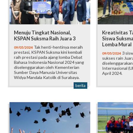
Menuju Tingkat Nasional,
Kreativitas T
KSPAN Suksma Raih Juara 3
Siswa Suksma 
Lomba Mural
Tak henti-hentinya meraih
09/05/2024
prestasi, KSPAN Suksma kini kembali
3 sis
09/05/2024
raih prestasi pada ajang lomba Debat
sukses rain Juar
Bahasa Indonesia Nasional 2024 yang
diselenggarakan 
diselenggarakan oleh Kementerian
Internasional (U
Sumber Daya Manusia Universitas
April 2024.
Widya Mandala Katolik di Surabaya.
berita