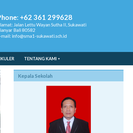
Phone: +62 361 299628
lamat:
Jalan Lettu Wayan Sutha II, Sukawati
ianyar Bali 80582
-mail: info@sma1-sukawati.sch.id
IKULER
TENTANG KAMI
Kepala Sekolah