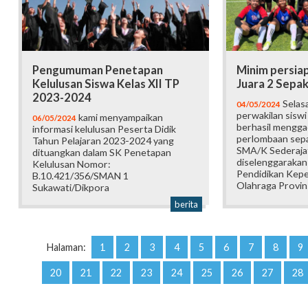
Pengumuman Penetapan
Minim persia
Kelulusan Siswa Kelas XII TP
Juara 2 Sepak
2023-2024
Selasa
04/05/2024
perwakilan sisw
kami menyampaikan
06/05/2024
berhasil mengga
informasi kelulusan Peserta Didik
perlombaan sepak
Tahun Pelajaran 2023-2024 yang
SMA/K Sederaja
dituangkan dalam SK Penetapan
diselenggarakan
Kelulusan Nomor:
Pendidikan Kep
B.10.421/356/SMAN 1
Olahraga Provinsi
Sukawati/Dikpora
berita
Halaman:
1
2
3
4
5
6
7
8
9
20
21
22
23
24
25
26
27
28