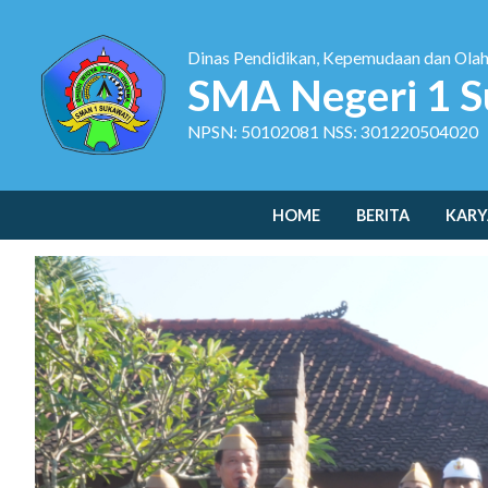
Dinas Pendidikan, Kepemudaan dan Ola
SMA Negeri 1 S
NPSN: 50102081 NSS: 301220504020
HOME
BERITA
KARY