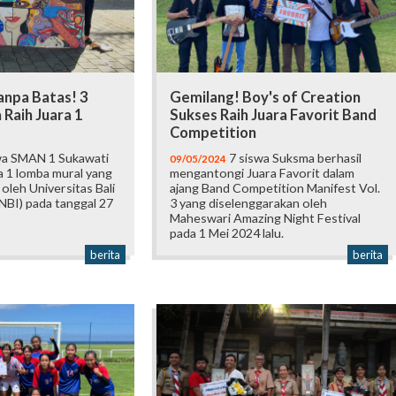
anpa Batas! 3
Gemilang! Boy's of Creation
Raih Juara 1
Sukses Raih Juara Favorit Band
Competition
wa SMAN 1 Sukawati
7 siswa Suksma berhasil
09/05/2024
a 1 lomba mural yang
mengantongi Juara Favorit dalam
oleh Universitas Bali
ajang Band Competition Manifest Vol.
NBI) pada tanggal 27
3 yang diselenggarakan oleh
Maheswari Amazing Night Festival
pada 1 Mei 2024 lalu.
berita
berita