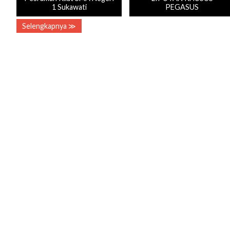
1 Sukawati
PEGASUS
Selengkapnya ≫