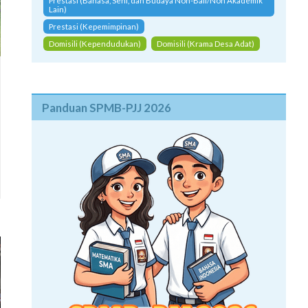
Prestasi (Bahasa, Seni, dan Budaya Non-Bali/Non Akademik
Lain)
Prestasi (Kepemimpinan)
Domisili (Kependudukan)
Domisili (Krama Desa Adat)
Panduan SPMB-PJJ 2026