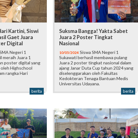
i Kartini, Siswi
Suksma Bangga! Yakta Sabet
sil Gaet Juara
Juara 2 Poster Tingkat
er Digital
Nasional
 SMA Negeri 1
Siswa SMA Negeri 1
10/05/2024
l meraih Juara 1
Sukawati berhasil membawa pulang
n poster digital yang
Juara 2 poster tingkat nasional dalam
 oleh Highschool
ajang Janar Duta Cup tahun 2024 yang
m rangka Hari
diselenggarakan oleh Fakultas
Kedokteran Tenaga Bantuan Medis
Universitas Udayana.
berita
berita