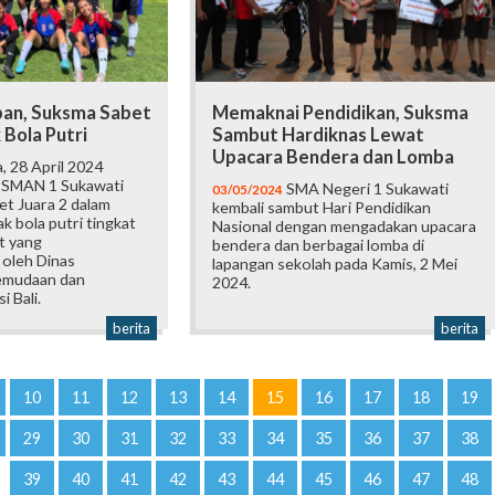
pan, Suksma Sabet
Memaknai Pendidikan, Suksma
 Bola Putri
Sambut Hardiknas Lewat
Upacara Bendera dan Lomba
, 28 April 2024
i SMAN 1 Sukawati
SMA Negeri 1 Sukawati
03/05/2024
et Juara 2 dalam
kembali sambut Hari Pendidikan
 bola putri tingkat
Nasional dengan mengadakan upacara
t yang
bendera dan berbagai lomba di
 oleh Dinas
lapangan sekolah pada Kamis, 2 Mei
emudaan dan
2024.
 Bali.
berita
berita
10
11
12
13
14
15
16
17
18
19
29
30
31
32
33
34
35
36
37
38
39
40
41
42
43
44
45
46
47
48