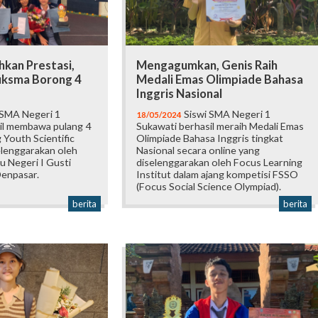
hkan Prestasi,
Mengagumkan, Genis Raih
uksma Borong 4
Medali Emas Olimpiade Bahasa
Inggris Nasional
 SMA Negeri 1
Siswi SMA Negeri 1
18/05/2024
il membawa pulang 4
Sukawati berhasil meraih Medali Emas
g Youth Scientific
Olimpiade Bahasa Inggris tingkat
elenggarakan oleh
Nasional secara online yang
u Negeri I Gusti
diselenggarakan oleh Focus Learning
enpasar.
Institut dalam ajang kompetisi FSSO
(Focus Social Science Olympiad).
berita
berita