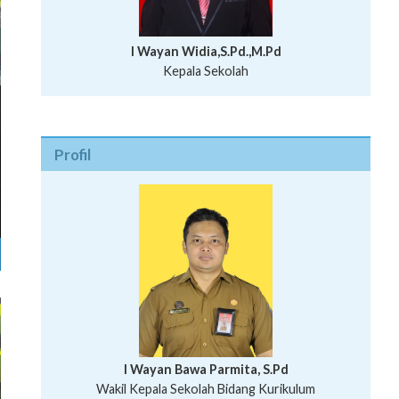
I Wayan Widia,S.Pd.,M.Pd
Kepala Sekolah
Profil
I Wayan Bawa Parmita, S.Pd
I Wayan Gede Aditya Pratita, S.Pd., M.Sn
Wakil Kepala Sekolah Bidang Kurikulum
Ni Wayan Nopi Sutantri, S.Pd.
Putu Suhartana, S.Pd.