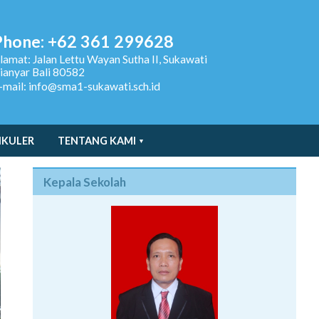
Phone: +62 361 299628
lamat:
Jalan Lettu Wayan Sutha II, Sukawati
ianyar Bali 80582
-mail: info@sma1-sukawati.sch.id
IKULER
TENTANG KAMI
Kepala Sekolah