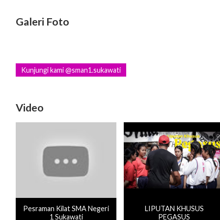
Galeri Foto
Kunjungi kami @sman1.sukawati
Video
Pesraman Kilat SMA Negeri
LIPUTAN KHUSUS
1 Sukawati
PEGASUS