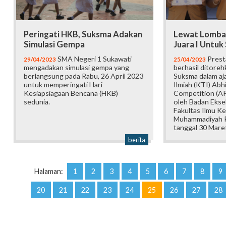
Peringati HKB, Suksma Adakan
Lewat Lomba
Simulasi Gempa
Juara I Untu
SMA Negeri 1 Sukawati
Prest
29/04/2023
25/04/2023
mengadakan simulasi gempa yang
berhasil ditorehk
berlangsung pada Rabu, 26 April 2023
Suksma dalam aj
untuk memperingati Hari
Ilmiah (KTI) Ab
Kesiapsiagaan Bencana (HKB)
Competition (AP
sedunia.
oleh Badan Ekse
Fakultas Ilmu Ke
Muhammadiyah 
tanggal 30 Mare
berita
Halaman:
1
2
3
4
5
6
7
8
9
20
21
22
23
24
25
26
27
28