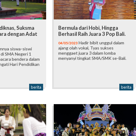
rdiknas, Suksma
Bermula dari Hobi, Hingga
ara dengan Adat
Berhasil Raih Juara 3 Pop Bali.
Hadir bibit unggul dalam
04/05/2023
ajang olah vokal, Tyas sukses
innya siswa-siswi
menggaet juara 3 dalam lomba
 di SMA Negeri 1
menyanyi tingkat SMA/SMK se-Bali.
upacara bendera dalam
gati Hari Pendidikan
berita
berita