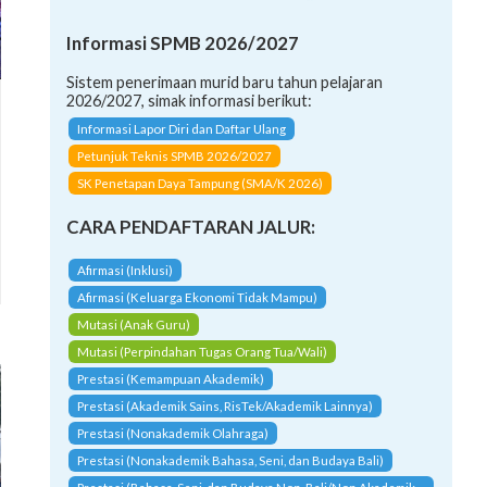
Informasi SPMB 2026/2027
Sistem penerimaan murid baru tahun pelajaran
2026/2027, simak informasi berikut:
Informasi Lapor Diri dan Daftar Ulang
Petunjuk Teknis SPMB 2026/2027
SK Penetapan Daya Tampung (SMA/K 2026)
CARA PENDAFTARAN JALUR:
Afirmasi (Inklusi)
Afirmasi (Keluarga Ekonomi Tidak Mampu)
Mutasi (Anak Guru)
Mutasi (Perpindahan Tugas Orang Tua/Wali)
Prestasi (Kemampuan Akademik)
Prestasi (Akademik Sains, RisTek/Akademik Lainnya)
Prestasi (Nonakademik Olahraga)
Prestasi (Nonakademik Bahasa, Seni, dan Budaya Bali)