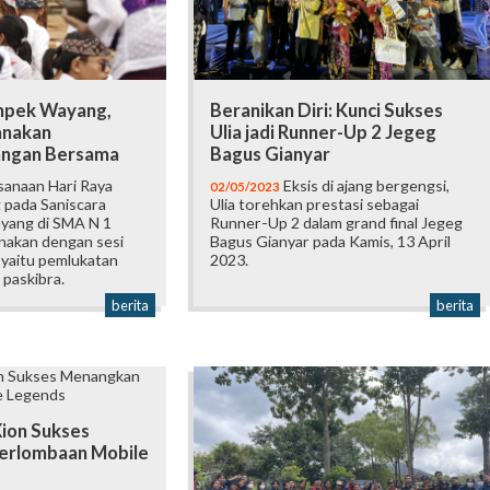
mpek Wayang,
Beranikan Diri: Kunci Sukses
anakan
Ulia jadi Runner-Up 2 Jegeg
ngan Bersama
Bagus Gianyar
sanaan Hari Raya
Eksis di ajang bergengsi,
02/05/2023
pada Saniscara
Ulia torehkan prestasi sebagai
yang di SMA N 1
Runner-Up 2 dalam grand final Jegeg
anakan dengan sesi
Bagus Gianyar pada Kamis, 13 April
 yaitu pemlukatan
2023.
paskibra.
berita
berita
ion Sukses
erlombaan Mobile