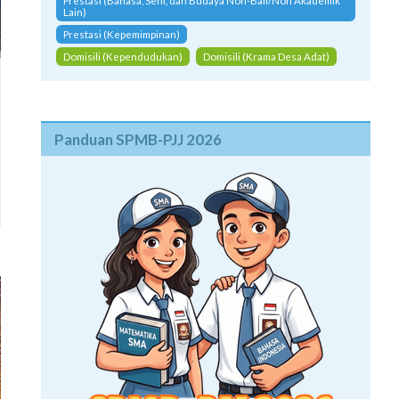
Prestasi (Bahasa, Seni, dan Budaya Non-Bali/Non Akademik
Lain)
Prestasi (Kepemimpinan)
Domisili (Kependudukan)
Domisili (Krama Desa Adat)
Panduan SPMB-PJJ 2026