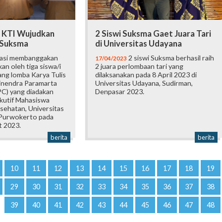
 KTI Wujudkan
2 Siswi Suksma Gaet Juara Tari
k Suksma
di Universitas Udayana
asi membanggakan
2 siswi Suksma berhasil raih
17/04/2023
an oleh tiga siswa/i
2 juara perlombaan tari yang
ang lomba Karya Tulis
dilaksanakan pada 8 April 2023 di
hinendra Paramarta
Universitas Udayana, Sudirman,
C) yang diadakan
Denpasar 2023.
kutif Mahasiswa
sehatan, Universitas
Purwokerto pada
t 2023.
berita
berita
10
11
12
13
14
15
16
17
18
19
29
30
31
32
33
34
35
36
37
38
39
40
41
42
43
44
45
46
47
48