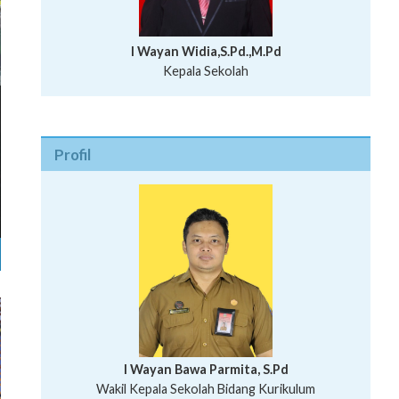
I Wayan Widia,S.Pd.,M.Pd
Kepala Sekolah
Profil
I Wayan Bawa Parmita, S.Pd
I Wayan Gede Aditya Pratita, S.Pd., M.Sn
Wakil Kepala Sekolah Bidang Kurikulum
Ni Wayan Nopi Sutantri, S.Pd.
Putu Suhartana, S.Pd.