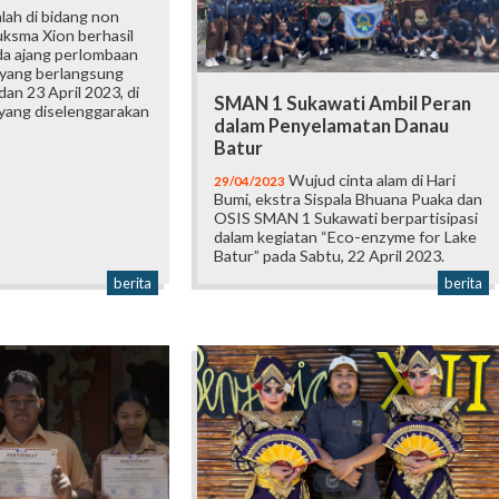
lah di bidang non
uksma Xion berhasil
da ajang perlombaan
yang berlangsung
dan 23 April 2023, di
SMAN 1 Sukawati Ambil Peran
 yang diselenggarakan
dalam Penyelamatan Danau
Batur
Wujud cinta alam di Hari
29/04/2023
Bumi, ekstra Sispala Bhuana Puaka dan
OSIS SMAN 1 Sukawati berpartisipasi
dalam kegiatan “Eco-enzyme for Lake
Batur” pada Sabtu, 22 April 2023.
berita
berita