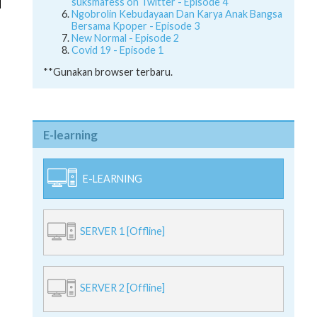
suksmafess on Twitter - Episode 4
Ngobrolin Kebudayaan Dan Karya Anak Bangsa
Bersama Kpoper - Episode 3
New Normal - Episode 2
Covid 19 - Episode 1
**Gunakan browser terbaru.
E-learning
E-LEARNING
SERVER 1 [Offline]
SERVER 2 [Offline]