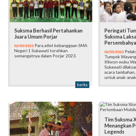
Suksma Berhasil Pertahankan
Peringati Tu
Juara Umum Porjar
Suksma Laks
Persembahya
Para atlet kebanggaan SMA
02/05/2023
Negeri 1 Sukawati torehkan
Pelak
02/05/2023
semangatnya dalam Porjar 2023.
Tumpek Wayang 
Kliwon wuku Wa
Sukawati dilaks
acara tambahan,
untuk anak-anak 
berita
Tim Suksma X
Menangkan P
Legends