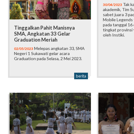
Tak ka
30/04/2023
akademik, Tim S
sabet juara 3 pa
Mobile Legends 
pada tanggal 16 
Tinggalkan Pahit Manisnya
tingkat provinsi
SMA, Angkatan 33 Gelar
oleh Instiki.
Graduation Meriah
Melepas angkatan 33, SMA
02/05/2023
Negeri 1 Sukawati gelar acara
Graduation pada Selasa, 2 Mei 2023.
berita