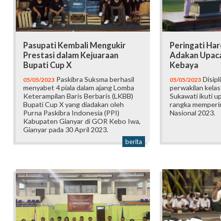
Pasupati Kembali Mengukir
Peringati Ha
Prestasi dalam Kejuaraan
Adakan Upac
Bupati Cup X
Kebaya
Paskibra Suksma berhasil
Disipl
05/05/2023
05/05/2023
menyabet 4 piala dalam ajang Lomba
perwakilan kelas
Keterampilan Baris Berbaris (LKBB)
Sukawati ikuti 
Bupati Cup X yang diadakan oleh
rangka memperin
Purna Paskibra Indonesia (PPI)
Nasional 2023.
Kabupaten Gianyar di GOR Kebo Iwa,
Gianyar pada 30 April 2023.
berita