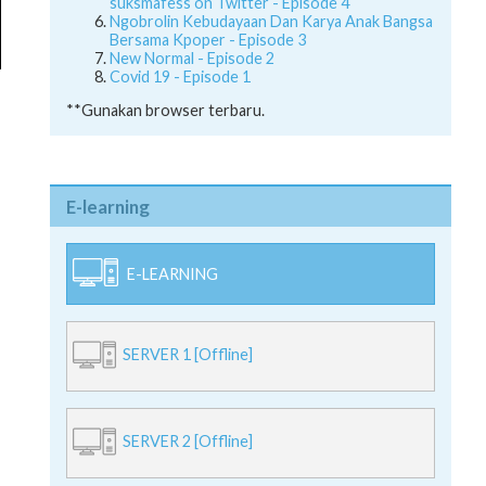
suksmafess on Twitter - Episode 4
Ngobrolin Kebudayaan Dan Karya Anak Bangsa
Bersama Kpoper - Episode 3
New Normal - Episode 2
Covid 19 - Episode 1
**Gunakan browser terbaru.
E-learning
E-LEARNING
SERVER 1 [Offline]
SERVER 2 [Offline]