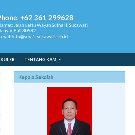
Phone: +62 361 299628
lamat:
Jalan Lettu Wayan Sutha II, Sukawati
ianyar Bali 80582
-mail: info@sma1-sukawati.sch.id
IKULER
TENTANG KAMI
Kepala Sekolah