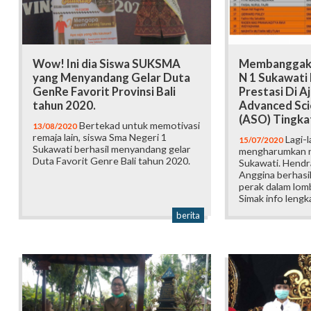
Wow! Ini dia Siswa SUKSMA
Membanggaka
yang Menyandang Gelar Duta
N 1 Sukawati 
GenRe Favorit Provinsi Bali
Prestasi Di 
tahun 2020.
Advanced Sci
(ASO) Tingka
Bertekad untuk memotivasi
13/08/2020
remaja lain, siswa Sma Negeri 1
Lagi-l
15/07/2020
Sukawati berhasil menyandang gelar
mengharumkan 
Duta Favorit Genre Bali tahun 2020.
Sukawati. Hendra
Anggina berhasi
perak dalam lomb
Simak info lengk
berita