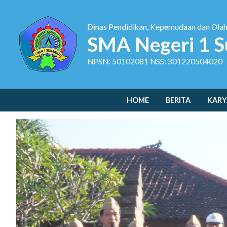
Dinas Pendidikan, Kepemudaan dan Ola
SMA Negeri 1 S
NPSN: 50102081 NSS: 301220504020
HOME
BERITA
KARY