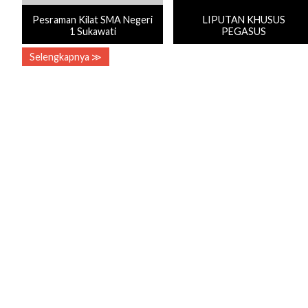
Pesraman Kilat SMA Negeri
LIPUTAN KHUSUS
1 Sukawati
PEGASUS
Selengkapnya ≫