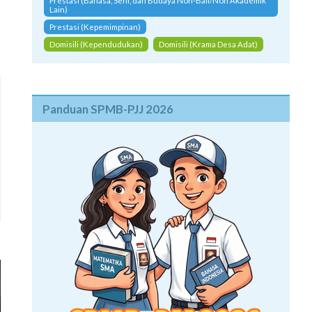
Prestasi (Bahasa, Seni, dan Budaya Non-Bali/Non Akademik
Lain)
Prestasi (Kepemimpinan)
Domisili (Kependudukan)
Domisili (Krama Desa Adat)
Panduan SPMB-PJJ 2026