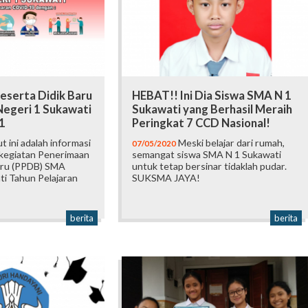
eserta Didik Baru
HEBAT!! Ini Dia Siswa SMA N 1
egeri 1 Sukawati
Sukawati yang Berhasil Meraih
1
Peringkat 7 CCD Nasional!
t ini adalah informasi
Meski belajar dari rumah,
07/05/2020
 kegiatan Penerimaan
semangat siswa SMA N 1 Sukawati
aru (PPDB) SMA
untuk tetap bersinar tidaklah pudar.
ti Tahun Pelajaran
SUKSMA JAYA!
berita
berita