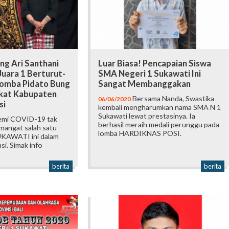
g Ari Santhani
Luar Biasa! Pencapaian Siswa
uara 1 Berturut-
SMA Negeri 1 Sukawati Ini
Lomba Pidato Bung
Sangat Membanggakan
gkat Kabupaten
Bersama Nanda, Swastika
06/06/2020
si
kembali mengharumkan nama SMA N 1
Sukawati lewat prestasinya. Ia
mi COVID-19 tak
berhasil meraih medali perunggu pada
angat salah satu
lomba HARDIKNAS POSI.
UKAWATI ini dalam
i. Simak info
berita
berita