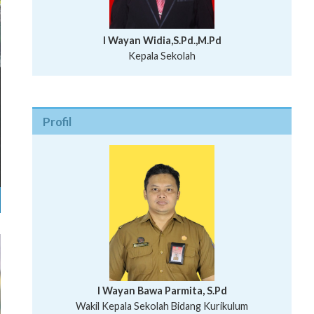
I Wayan Widia,S.Pd.,M.Pd
Kepala Sekolah
Profil
I Wayan Bawa Parmita, S.Pd
I Wayan Gede Aditya Pratita, S.Pd., M.Sn
Wakil Kepala Sekolah Bidang Kurikulum
Ni Wayan Nopi Sutantri, S.Pd.
Putu Suhartana, S.Pd.