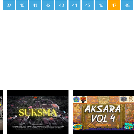
39
40
41
42
43
44
45
46
47
48