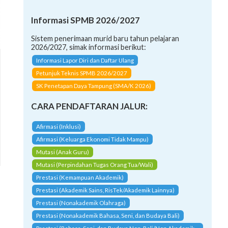
Informasi SPMB 2026/2027
Sistem penerimaan murid baru tahun pelajaran
2026/2027, simak informasi berikut:
Informasi Lapor Diri dan Daftar Ulang
Petunjuk Teknis SPMB 2026/2027
SK Penetapan Daya Tampung (SMA/K 2026)
CARA PENDAFTARAN JALUR:
Afirmasi (Inklusi)
Afirmasi (Keluarga Ekonomi Tidak Mampu)
Mutasi (Anak Guru)
Mutasi (Perpindahan Tugas Orang Tua/Wali)
Prestasi (Kemampuan Akademik)
Prestasi (Akademik Sains, RisTek/Akademik Lainnya)
Prestasi (Nonakademik Olahraga)
Prestasi (Nonakademik Bahasa, Seni, dan Budaya Bali)