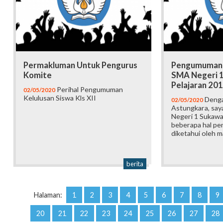
Permakluman Untuk Pengurus
Pengumuman K
Komite
SMA Negeri 1
Pelajaran 20
Perihal Pengumuman
02/05/2020
Kelulusan Siswa Kls XII
Denga
02/05/2020
Astungkara, sa
Negeri 1 Sukaw
beberapa hal pe
diketahui oleh m
berita
Halaman:
1
2
3
4
5
6
7
8
9
20
21
22
23
24
25
26
27
28