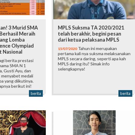
n! 3 Murid SMA
MPLS Suksma TA 2020/2021
Berhasil Meraih
telah berakhir, begini pesan
Ajang Lomba
dari ketua pelaksana MPLS
ence Olympiad
Tahun ini merupakan
15/07/2020
t Nasional
pertama kali nya suksma melaksanakan
MPLS secara daring, seperti apa kah
agi berita prestasi
MPLS daring itu? Simak info
nama SMA N 1
selengkapnya!
, Gusti Ayu, dan
l menyabet medali
a yang diikutinya.
apnya berikut ini!
berita
berita