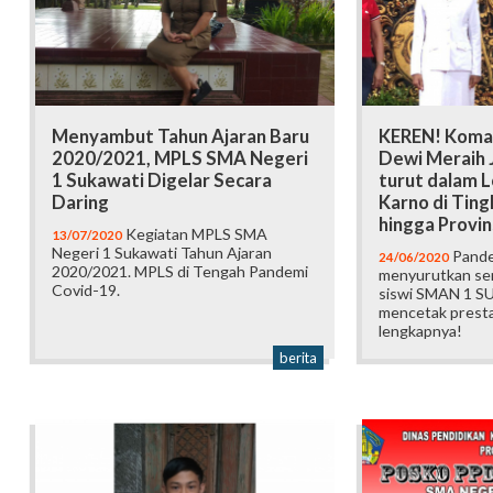
Menyambut Tahun Ajaran Baru
KEREN! Koman
2020/2021, MPLS SMA Negeri
Dewi Meraih J
1 Sukawati Digelar Secara
turut dalam 
Daring
Karno di Tin
hingga Provin
Kegiatan MPLS SMA
13/07/2020
Negeri 1 Sukawati Tahun Ajaran
Pande
24/06/2020
2020/2021. MPLS di Tengah Pandemi
menyurutkan sem
Covid-19.
siswi SMAN 1 S
mencetak prestas
lengkapnya!
berita