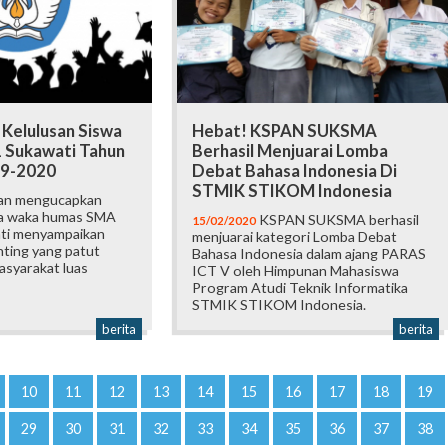
elulusan Siswa
Hebat! KSPAN SUKSMA
 Sukawati Tahun
Berhasil Menjuarai Lomba
19-2020
Debat Bahasa Indonesia Di
STMIK STIKOM Indonesia
n mengucapkan
ya waka humas SMA
KSPAN SUKSMA berhasil
15/02/2020
ati menyampaikan
menjuarai kategori Lomba Debat
nting yang patut
Bahasa Indonesia dalam ajang PARAS
asyarakat luas
ICT V oleh Himpunan Mahasiswa
Program Atudi Teknik Informatika
STMIK STIKOM Indonesia.
berita
berita
10
11
12
13
14
15
16
17
18
19
29
30
31
32
33
34
35
36
37
38