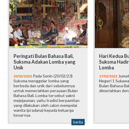
Peringati Bulan Bahasa Bali,
Hari Kedua Bu
Suksma Adakan Lomba yang
Suksma Hadir
Unik
Lomba
Pada Senin (20/02/23)
Jumat
20/02/2023
17/02/2023
Suksma menggelar lomba yang
Negeri 1 Sukawa
berbeda dan unik dari sebelumnya
Bulan Bahasa Bal
untuk memeriahkan perayaan Bulan
dimeriahkan den
Bahasa Bali. Lomba tersebut yakni
mejejauman, yaitu tradisi berpamitan
yang dilakukan oleh calon mempelai
wanita (pradana) kepada keluarga
besarnya.
berita