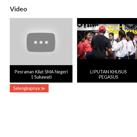
Video
Pesraman Kilat SMA Negeri
LIPUTAN KHUSUS
1 Sukawati
PEGASUS
Selengkapnya ≫