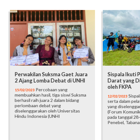
Perwakilan Suksma Gaet Juara
Sispala Ikuti 
2 Ajang Lomba Debat di UNHI
Darat yang D
oleh FKPA
Percobaan yang
15/02/2023
membuahkan hasil, tiga siswi Suksma
Sispal
12/02/2023
berhasil raih juara 2 dalam bidang
serta dalam pela
perlombaan debat yang
yang diselengga
diselenggarakan oleh Universitas
(Forum Komunika
Hindu Indonesia (UNHI
pada tanggal 28-
Penebel, Tabana