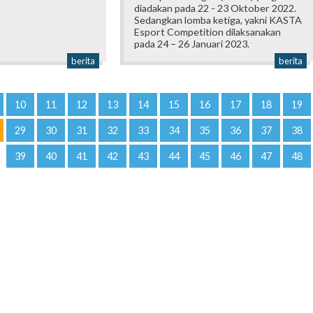
diadakan pada 22 - 23 Oktober 2022.
Sedangkan lomba ketiga, yakni KASTA
Esport Competition dilaksanakan
pada 24 – 26 Januari 2023.
berita
berita
10
11
12
13
14
15
16
17
18
19
29
30
31
32
33
34
35
36
37
38
39
40
41
42
43
44
45
46
47
48