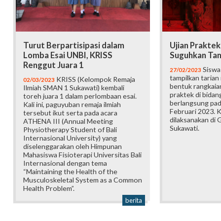
Turut Berpartisipasi dalam
Ujian Praktek 
Lomba Esai UNBI, KRISS
Suguhkan Ta
Renggut Juara 1
Siswa-
27/02/2023
tampilkan tarian
KRISS (Kelompok Remaja
02/03/2023
bentuk rangkaian
Ilmiah SMAN 1 Sukawati) kembali
praktek di bidan
toreh juara 1 dalam perlombaan esai.
berlangsung pad
Kali ini, paguyuban remaja ilmiah
Februari 2023. K
tersebut ikut serta pada acara
dilaksanakan di
ATHENA III (Annual Meeting
Sukawati.
Physiotherapy Student of Bali
Internasional University) yang
diselenggarakan oleh Himpunan
Mahasiswa Fisioterapi Universitas Bali
Internasional dengan tema
“Maintaining the Health of the
Musculoskeletal System as a Common
Health Problem”.
berita