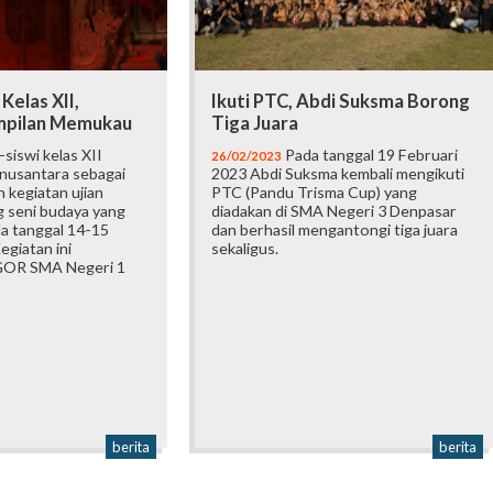
Kelas XII,
Ikuti PTC, Abdi Suksma Borong
mpilan Memukau
Tiga Juara
siswi kelas XII
Pada tanggal 19 Februari
26/02/2023
 nusantara sebagai
2023 Abdi Suksma kembali mengikuti
 kegiatan ujian
PTC (Pandu Trisma Cup) yang
g seni budaya yang
diadakan di SMA Negeri 3 Denpasar
a tanggal 14-15
dan berhasil mengantongi tiga juara
egiatan ini
sekaligus.
 GOR SMA Negeri 1
berita
berita