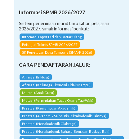
Informasi SPMB 2026/2027
Sistem penerimaan murid baru tahun pelajaran
2026/2027, simak informasi berikut:
Informasi Lapor Diri dan Daftar Ulang
Petunjuk Teknis SPMB 2026/2027
SK Penetapan Daya Tampung (SMA/K 2026)
CARA PENDAFTARAN JALUR:
Afirmasi (Inklusi)
Afirmasi (Keluarga Ekonomi Tidak Mampu)
Mutasi (Anak Guru)
Mutasi (Perpindahan Tugas Orang Tua/Wali)
Prestasi (Kemampuan Akademik)
Prestasi (Akademik Sains, RisTek/Akademik Lainnya)
Prestasi (Nonakademik Olahraga)
Prestasi (Nonakademik Bahasa, Seni, dan Budaya Bali)