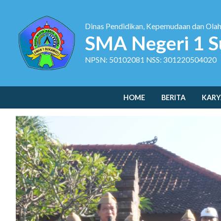
Dinas Pendidikan, Kepemudaan dan Ola
SMA Negeri 1 S
NPSN: 50102081 NSS: 301220504020
HOME
BERITA
KARY