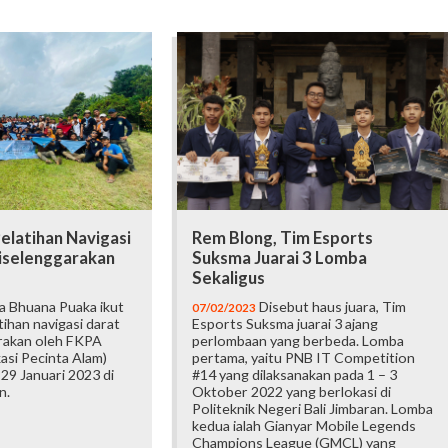
Pelatihan Navigasi
Rem Blong, Tim Esports
iselenggarakan
Suksma Juarai 3 Lomba
Sekaligus
a Bhuana Puaka ikut
Disebut haus juara, Tim
07/02/2023
tihan navigasi darat
Esports Suksma juarai 3 ajang
rakan oleh FKPA
perlombaan yang berbeda. Lomba
si Pecinta Alam)
pertama, yaitu PNB IT Competition
29 Januari 2023 di
#14 yang dilaksanakan pada 1 – 3
n.
Oktober 2022 yang berlokasi di
Politeknik Negeri Bali Jimbaran. Lomba
kedua ialah Gianyar Mobile Legends
Champions League (GMCL) yang