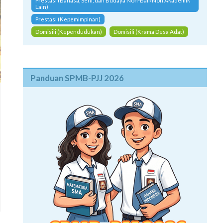
Prestasi (Bahasa, Seni, dan Budaya Non-Bali/Non Akademik
Lain)
Prestasi (Kepemimpinan)
Domisili (Kependudukan)
Domisili (Krama Desa Adat)
Panduan SPMB-PJJ 2026