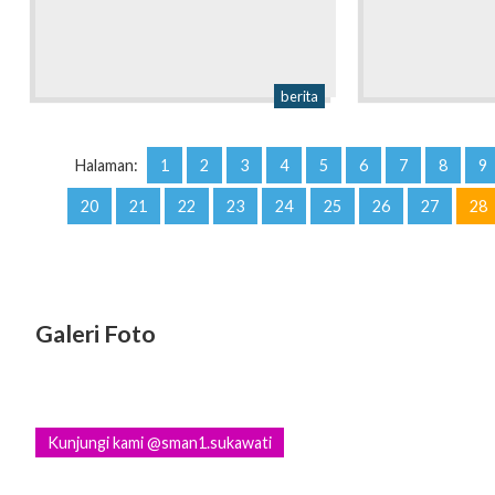
berita
Halaman:
1
2
3
4
5
6
7
8
9
20
21
22
23
24
25
26
27
28
Galeri Foto
Kunjungi kami @sman1.sukawati