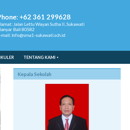
Phone: +62 361 299628
lamat:
Jalan Lettu Wayan Sutha II, Sukawati
ianyar Bali 80582
-mail: info@sma1-sukawati.sch.id
IKULER
TENTANG KAMI
Kepala Sekolah