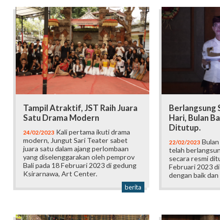
Tampil Atraktif, JST Raih Juara
Berlangsung 
Satu Drama Modern
Hari, Bulan B
Ditutup.
Kali pertama ikuti drama
24/02/2023
modern, Jungut Sari Teater sabet
Bulan 
22/02/2023
juara satu dalam ajang perlombaan
telah berlangsun
yang diselenggarakan oleh pemprov
secara resmi dit
Bali pada 18 Februari 2023 di gedung
Februari 2023 d
Ksirarnawa, Art Center.
dengan baik dan
berita