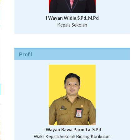
I Wayan Widia,S.Pd.,M.Pd
Kepala Sekolah
Profil
I Wayan Bawa Parmita, S.Pd
I Wayan Gede Aditya Pratita, S.Pd., M.Sn
Ni Wayan Nopi Sutantri, S.Pd.
Putu Suhartana, S.Pd.
Wakil Kepala Sekolah Bidang Kesiswaan