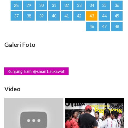
28
29
30
31
32
33
34
35
36
37
38
39
40
41
42
43
44
45
46
47
48
Galeri Foto
Kunjungi kami @sman1.sukawati
Video