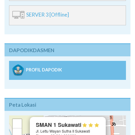
SERVER 3 [Offline]
DAPODIKDASMEN
PROFIL DAPODIK
Peta Lokasi
×
+
SMAN 1 Sukawati
Jl. Lettu Wayan Sutha II Sukawati
−