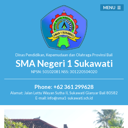
MENU
Dinas Pendidikan, Kepemudaan dan Olahraga
Provinsi Bali
SMA Negeri 1 Sukawati
NPSN: 50102081 NSS: 301220504020
Phone: +62 361 299628
Alamat:
Jalan Lettu Wayan Sutha II, Sukawati
Gianyar Bali 80582
E-mail: info@sma1-sukawati.sch.id