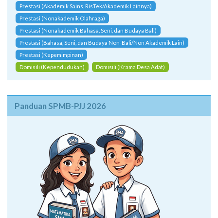
Prestasi (Akademik Sains, RisTek/Akademik Lainnya)
Prestasi (Nonakademik Olahraga)
Prestasi (Nonakademik Bahasa, Seni, dan Budaya Bali)
Prestasi (Bahasa, Seni, dan Budaya Non-Bali/Non Akademik Lain)
Prestasi (Kepemimpinan)
Domisili (Kependudukan)
Domisili (Krama Desa Adat)
Panduan SPMB-PJJ 2026