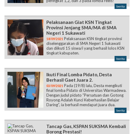
peringkat 1,2, dan 3 pada lomba reels!
berita
Pelaksanaan Giat KSN Tingkat
Provinsi Jenjang SMA/MA di SMA
Negeri 1 Sukawati
Pelaksanaan KSN tingkat provinsi
18/09/2021
diselenggarakan di SMA Negeri 1 Sukawati
dan diikuti 15 siswa/i yang berhasil lolos KSN
tingkat kabupaten.
berita
Ikuti Final Lomba Pidato, Desta
Berhasil Gaet Juara 2.
Pada (19/8) lalu, Desta mengikuti
03/09/2021
final lomba Pidato di Universitas Warmadewa.
Dengan judul pidato ”Persatuan dan Gotong
Royong Adalah Kunci Keberhasilan Belajar
Daring”, ia berhasil mendapat juara dua.
berita
Tancap Gas, KSPAN SUKSMA Kembali
Borong Prestasi!