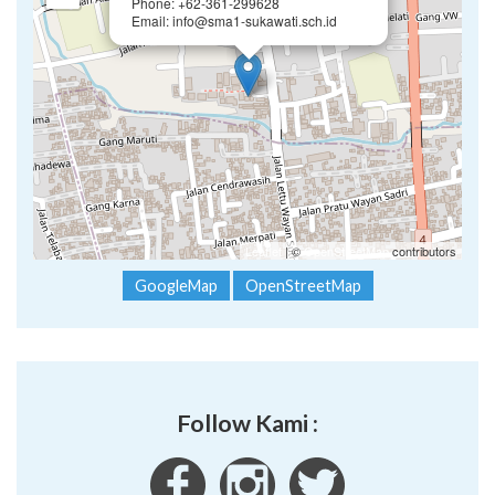
Phone: +62-361-299628
Email: info@sma1-sukawati.sch.id
Leaflet
| ©
OpenStreetMap
contributors
GoogleMap
OpenStreetMap
Follow Kami :