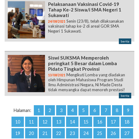
Pelaksanaan Vaksinasi Covid-19
Tahap Ke-2 Siswa/i SMA Negeri 1
Sukawati
Senin (23/8), telah dilaksanakan
24/08/2021
vaksinasi tahap ke-2 di areal GOR SMA
Negeri 1 Sukawati.
berita
Siswi SUKSMA Memperoleh
peringkat 5 Besar dalam Lomba
Pidato Tingkat Provinsi
Mengikuti Lomba yang diadakan
13/08/2021
oleh Himpunan Mahasiswa Program Studi
Ilmu Administrasi Negara, Ni Made Desta
tidak menyangka dapat menoreh prestasi!
berita
Halaman:
1
2
3
4
5
6
7
8
9
10
11
12
13
14
15
16
17
18
19
20
21
22
23
24
25
26
27