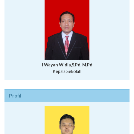
I Wayan Widia,S.Pd.,M.Pd
Kepala Sekolah
Profil