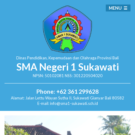
MENU
Dinas Pendidikan, Kepemudaan dan Olahraga
Provinsi Bali
SMA Negeri 1 Sukawati
NPSN: 50102081 NSS: 301220504020
Phone: +62 361 299628
Alamat:
Jalan Lettu Wayan Sutha II, Sukawati
Gianyar Bali 80582
E-mail: info@sma1-sukawati.sch.id