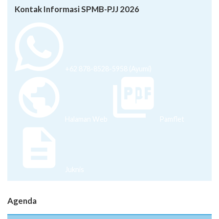
+62 878-8528-5958 (Ayumi)
Halaman Web
Pamflet
Juknis
Agenda
Suksma Podcast