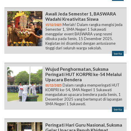
Meriah! Dalam rangka mengisi jeda
15/12/2025
Semester 1, SMA Negeri 1 Sukawati
menggelar event BASWARA yang resmi
dibuka pada Senin, 15 Desember 2025.
Kegiatan ini disambut dengan antusiasme
tinggi dari seluruh warga sekolah.
berita
Wujud Penghormatan, Suksma
Peringati HUT KORPRI ke-54 Melalui
Upacara Bendera
Dalam rangka memperingati HUT
01/12/2025
KORPRI ke-54, SMA Negeri 1 Sukawati
mengadakan upacara bendera pada Senin, 1
Desember 2025 yang bertempat di lapangan
SMA Negeri 1 Sukawati.
berita
Peringati Hari Guru Nasional, Suksma
Gelar Upacara Penuh Khidmat
SMA Negeri 1 Sukawati kembali
26/11/2025
melaksanakan upacara bendera dalam rangka
memperingati Hari Guru Nasional yang
bersamaan dengan HUT PGRI ke-80 pada