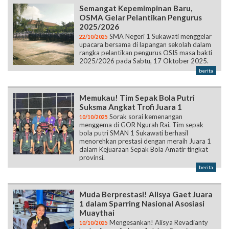
SMA Negeri 1 Sukawati menggelar
22/10/2025
upacara bersama di lapangan sekolah dalam
rangka pelantikan pengurus OSIS masa bakti
2025/2026 pada Sabtu, 17 Oktober 2025.
berita
Memukau! Tim Sepak Bola Putri
Suksma Angkat Trofi Juara 1
Sorak sorai kemenangan
10/10/2025
menggema di GOR Ngurah Rai. Tim sepak
bola putri SMAN 1 Sukawati berhasil
menorehkan prestasi dengan meraih Juara 1
dalam Kejuaraan Sepak Bola Amatir tingkat
provinsi.
berita
Muda Berprestasi! Alisya Gaet Juara
1 dalam Sparring Nasional Asosiasi
Muaythai
Mengesankan! Alisya Revadianty
10/10/2025
berhasil meraih Juara 1 dalam Sparring
Nasional Asosiasi Muaythai Indonesia yang
diselenggarakan oleh Ketua Umum
PP.ASMUTRI.