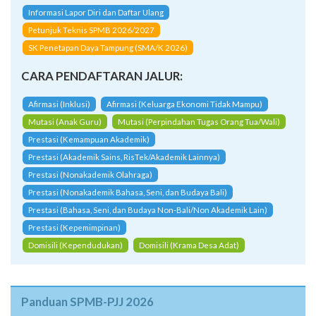
SK Penetapan Daya Tampung (SMA/K 2026)
CARA PENDAFTARAN JALUR:
Afirmasi (Inklusi)
Afirmasi (Keluarga Ekonomi Tidak Mampu)
Mutasi (Anak Guru)
Mutasi (Perpindahan Tugas Orang Tua/Wali)
Prestasi (Kemampuan Akademik)
Prestasi (Akademik Sains, RisTek/Akademik Lainnya)
Prestasi (Nonakademik Olahraga)
Prestasi (Nonakademik Bahasa, Seni, dan Budaya Bali)
Prestasi (Bahasa, Seni, dan Budaya Non-Bali/Non Akademik Lain)
Prestasi (Kepemimpinan)
Domisili (Kependudukan)
Domisili (Krama Desa Adat)
Panduan SPMB-PJJ 2026