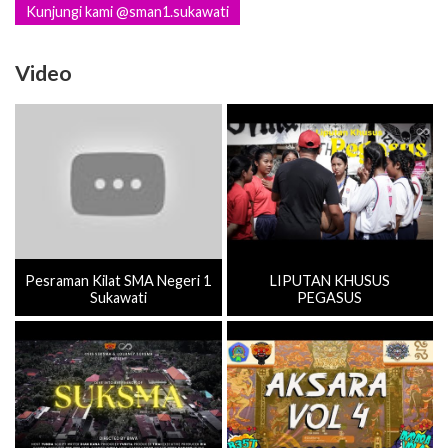
Video
Pesraman Kilat SMA Negeri 1
LIPUTAN KHUSUS
Sukawati
PEGASUS
PROFIL SMAN 1 SUKAWATI
HUT SMAN 1 SUKAWATI
TAHUN AJARAN 2023/2024
KE-35 (AKSARA VOL.4)