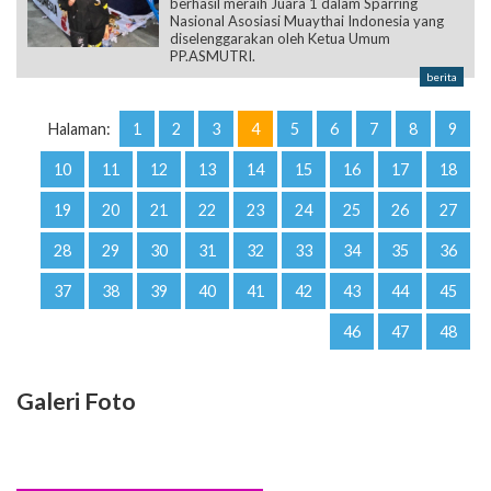
berita
Halaman:
1
2
3
4
5
6
7
8
9
10
11
12
13
14
15
16
17
18
19
20
21
22
23
24
25
26
27
28
29
30
31
32
33
34
35
36
37
38
39
40
41
42
43
44
45
46
47
48
Galeri Foto
Kunjungi kami @sman1.sukawati