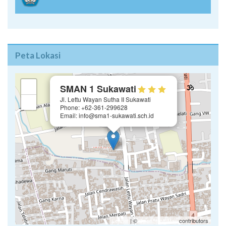
Peta Lokasi
×
+
SMAN 1 Sukawati
Jl. Lettu Wayan Sutha II Sukawati
−
Phone: +62-361-299628
Email: info@sma1-sukawati.sch.id
Leaflet
| ©
OpenStreetMap
contributors
GoogleMap
OpenStreetMap