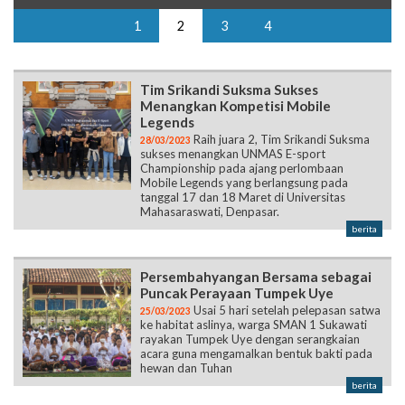
1
2
3
4
Tim Srikandi Suksma Sukses
Menangkan Kompetisi Mobile
Legends
Raih juara 2, Tim Srikandi Suksma
28/03/2023
sukses menangkan UNMAS E-sport
Championship pada ajang perlombaan
Mobile Legends yang berlangsung pada
tanggal 17 dan 18 Maret di Universitas
Mahasaraswati, Denpasar.
berita
Persembahyangan Bersama sebagai
Puncak Perayaan Tumpek Uye
Usai 5 hari setelah pelepasan satwa
25/03/2023
ke habitat aslinya, warga SMAN 1 Sukawati
rayakan Tumpek Uye dengan serangkaian
acara guna mengamalkan bentuk bakti pada
hewan dan Tuhan
berita