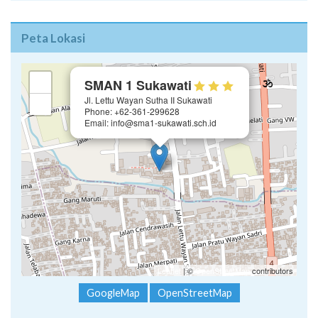
Peta Lokasi
×
+
SMAN 1 Sukawati
Jl. Lettu Wayan Sutha II Sukawati
−
Phone: +62-361-299628
Email: info@sma1-sukawati.sch.id
Leaflet
| ©
OpenStreetMap
contributors
GoogleMap
OpenStreetMap