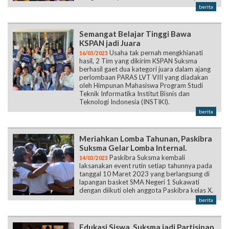
berita
Semangat Belajar Tinggi Bawa
KSPAN jadi Juara
Usaha tak pernah mengkhianati
16/03/2023
hasil, 2 Tim yang dikirim KSPAN Suksma
berhasil gaet dua kategori juara dalam ajang
perlombaan PARAS LVT VIII yang diadakan
oleh Himpunan Mahasiswa Program Studi
Teknik Informatika Institut Bisnis dan
Teknologi Indonesia (INSTIKI).
berita
Meriahkan Lomba Tahunan, Paskibra
Suksma Gelar Lomba Internal.
Paskibra Suksma kembali
14/03/2023
laksanakan event rutin setiap tahunnya pada
tanggal 10 Maret 2023 yang berlangsung di
lapangan basket SMA Negeri 1 Sukawati
dengan diikuti oleh anggota Paskibra kelas X.
berita
Edukasi Siswa, Suksma jadi Partisipan