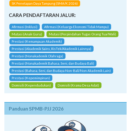
SK Penetapan Daya Tampung (SMA/K 2026)
CARA PENDAFTARAN JALUR:
Afirmasi (Inklusi)
Afirmasi (Keluarga Ekonomi Tidak Mampu)
Mutasi (Anak Guru)
Mutasi (Perpindahan Tugas Orang Tua/Wali)
Prestasi (Kemampuan Akademik)
Prestasi (Akademik Sains, RisTek/Akademik Lainnya)
Prestasi (Nonakademik Olahraga)
Prestasi (Nonakademik Bahasa, Seni, dan Budaya Bali)
Prestasi (Bahasa, Seni, dan Budaya Non-Bali/Non Akademik Lain)
Prestasi (Kepemimpinan)
Domisili (Kependudukan)
Domisili (Krama Desa Adat)
Panduan SPMB-PJJ 2026