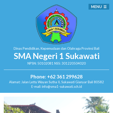
MENU
Dinas Pendidikan, Kepemudaan dan Olahraga
Provinsi Bali
SMA Negeri 1 Sukawati
NPSN: 50102081 NSS: 301220504020
Phone: +62 361 299628
Alamat:
Jalan Lettu Wayan Sutha II, Sukawati
Gianyar Bali 80582
E-mail: info@sma1-sukawati.sch.id