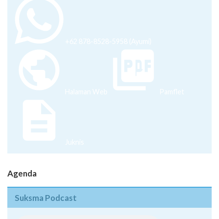
+62 878-8528-5958 (Ayumi)
Halaman Web
Pamflet
Juknis
Agenda
Suksma Podcast