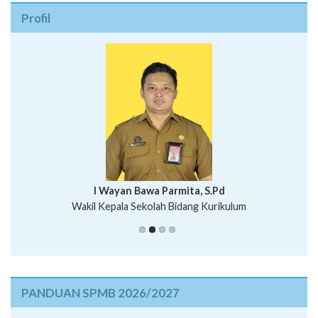
Profil
I Wayan Bawa Parmita, S.Pd
I Wayan Gede Aditya Pratita, S.Pd., M.Sn
Wakil Kepala Sekolah Bidang Kurikulum
Ni Wayan Nopi Sutantri, S.Pd.
Putu Suhartana, S.Pd.
PANDUAN SPMB 2026/2027