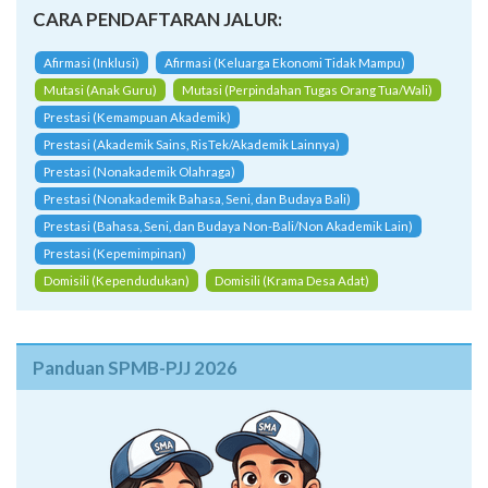
CARA PENDAFTARAN JALUR:
Afirmasi (Inklusi)
Afirmasi (Keluarga Ekonomi Tidak Mampu)
Mutasi (Anak Guru)
Mutasi (Perpindahan Tugas Orang Tua/Wali)
Prestasi (Kemampuan Akademik)
Prestasi (Akademik Sains, RisTek/Akademik Lainnya)
Prestasi (Nonakademik Olahraga)
Prestasi (Nonakademik Bahasa, Seni, dan Budaya Bali)
Prestasi (Bahasa, Seni, dan Budaya Non-Bali/Non Akademik Lain)
Prestasi (Kepemimpinan)
Domisili (Kependudukan)
Domisili (Krama Desa Adat)
Panduan SPMB-PJJ 2026