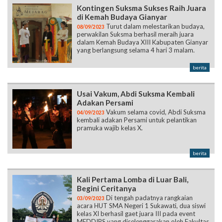
Kontingen Suksma Sukses Raih Juara
di Kemah Budaya Gianyar
Turut dalam melestarikan budaya,
08/09/2023
perwakilan Suksma berhasil meraih juara
dalam Kemah Budaya XIII Kabupaten Gianyar
yang berlangsung selama 4 hari 3 malam.
berita
Usai Vakum, Abdi Suksma Kembali
Adakan Persami
Vakum selama covid, Abdi Suksma
04/09/2023
kembali adakan Persami untuk pelantikan
pramuka wajib kelas X.
berita
Kali Pertama Lomba di Luar Bali,
Begini Ceritanya
Di tengah padatnya rangkaian
03/09/2023
acara HUT SMA Negeri 1 Sukawati, dua siswi
kelas XI berhasil gaet juara III pada event
MEDDIPS yang diselenggarakan oleh Fakultas