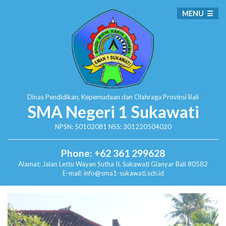
MENU
Dinas Pendidikan, Kepemudaan dan Olahraga
Provinsi Bali
SMA Negeri 1 Sukawati
NPSN: 50102081 NSS: 301220504020
Phone: +62 361 299628
Alamat:
Jalan Lettu Wayan Sutha II, Sukawati
Gianyar Bali 80582
E-mail: info@sma1-sukawati.sch.id