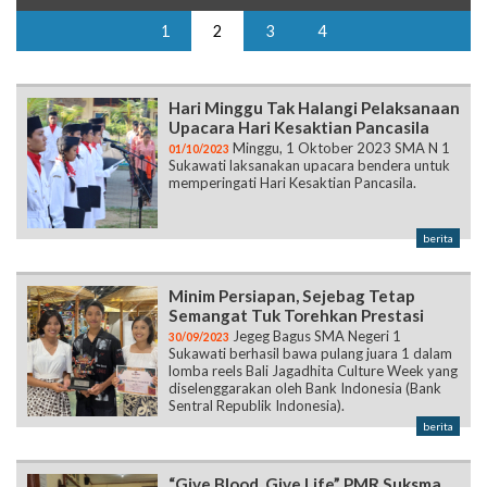
1
2
3
4
Hari Minggu Tak Halangi Pelaksanaan
Upacara Hari Kesaktian Pancasila
Minggu, 1 Oktober 2023 SMA N 1
01/10/2023
Sukawati laksanakan upacara bendera untuk
memperingati Hari Kesaktian Pancasila.
berita
Minim Persiapan, Sejebag Tetap
Semangat Tuk Torehkan Prestasi
Jegeg Bagus SMA Negeri 1
30/09/2023
Sukawati berhasil bawa pulang juara 1 dalam
lomba reels Bali Jagadhita Culture Week yang
diselenggarakan oleh Bank Indonesia (Bank
Sentral Republik Indonesia).
berita
“Give Blood, Give Life” PMR Suksma