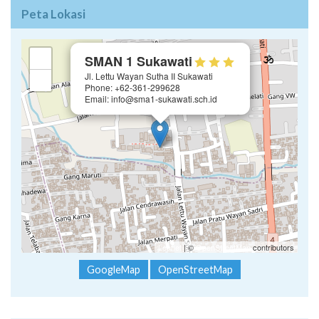
Peta Lokasi
×
+
SMAN 1 Sukawati
Jl. Lettu Wayan Sutha II Sukawati
−
Phone: +62-361-299628
Email: info@sma1-sukawati.sch.id
Leaflet
| ©
OpenStreetMap
contributors
GoogleMap
OpenStreetMap