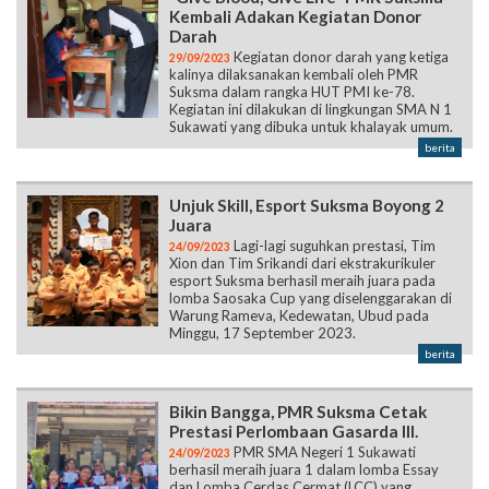
Kembali Adakan Kegiatan Donor
Darah
Kegiatan donor darah yang ketiga
29/09/2023
kalinya dilaksanakan kembali oleh PMR
Suksma dalam rangka HUT PMI ke-78.
Kegiatan ini dilakukan di lingkungan SMA N 1
Sukawati yang dibuka untuk khalayak umum.
berita
Unjuk Skill, Esport Suksma Boyong 2
Juara
Lagi-lagi suguhkan prestasi, Tim
24/09/2023
Xion dan Tim Srikandi dari ekstrakurikuler
esport Suksma berhasil meraih juara pada
lomba Saosaka Cup yang diselenggarakan di
Warung Rameva, Kedewatan, Ubud pada
Minggu, 17 September 2023.
berita
Bikin Bangga, PMR Suksma Cetak
Prestasi Perlombaan Gasarda III.
PMR SMA Negeri 1 Sukawati
24/09/2023
berhasil meraih juara 1 dalam lomba Essay
dan Lomba Cerdas Cermat (LCC) yang