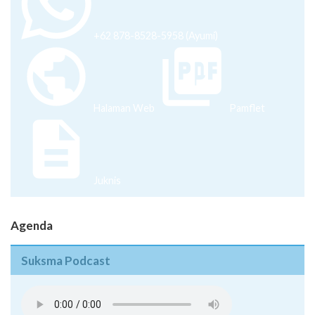
+62 878-8528-5958 (Ayumi)
Halaman Web
Pamflet
Juknis
Agenda
Suksma Podcast