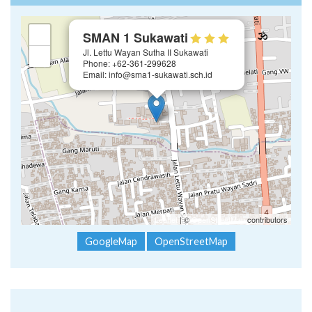
×
+
SMAN 1 Sukawati
Jl. Lettu Wayan Sutha II Sukawati
−
Phone: +62-361-299628
Email: info@sma1-sukawati.sch.id
Leaflet
| ©
OpenStreetMap
contributors
GoogleMap
OpenStreetMap