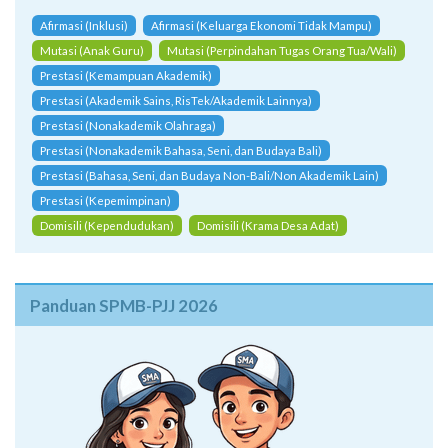
Afirmasi (Inklusi)
Afirmasi (Keluarga Ekonomi Tidak Mampu)
Mutasi (Anak Guru)
Mutasi (Perpindahan Tugas Orang Tua/Wali)
Prestasi (Kemampuan Akademik)
Prestasi (Akademik Sains, RisTek/Akademik Lainnya)
Prestasi (Nonakademik Olahraga)
Prestasi (Nonakademik Bahasa, Seni, dan Budaya Bali)
Prestasi (Bahasa, Seni, dan Budaya Non-Bali/Non Akademik Lain)
Prestasi (Kepemimpinan)
Domisili (Kependudukan)
Domisili (Krama Desa Adat)
Panduan SPMB-PJJ 2026