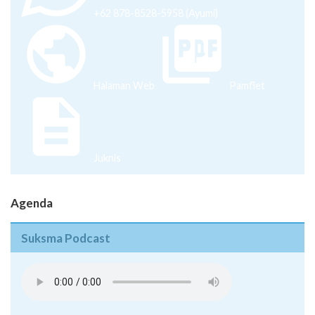
+62 878-8528-5958 (Ayumi)
Halaman Web
Pamflet
Juknis
Agenda
Suksma Podcast