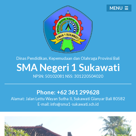
MENU
Dinas Pendidikan, Kepemudaan dan Olahraga
Provinsi Bali
SMA Negeri 1 Sukawati
NPSN: 50102081 NSS: 301220504020
Phone: +62 361 299628
Alamat:
Jalan Lettu Wayan Sutha II, Sukawati
Gianyar Bali 80582
E-mail: info@sma1-sukawati.sch.id