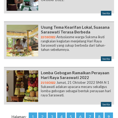
berita
Usung Tema Kearifan Lokal, Suasana
Saraswati Terasa Berbeda
Antusiasme warga Suksma ikuti
22/10/2022
rangkaian kegiatan menjelang Hari Raya
Saraswati yang cukup berbeda dari tahun-
tahun sebelumnya.
berita
Lomba Gebogan Ramaikan Perayaan
Hari Raya Saraswati 2022
Jumat, 21 Oktober 2022 SMA N 1
21/10/2022
Sukawati adakan upacara mecaru sekaligus
lomba gebogan sebagai bentuk perayaan hari
raya Saraswati.
berita
Halaman:
1
2
3
4
5
6
7
8
9