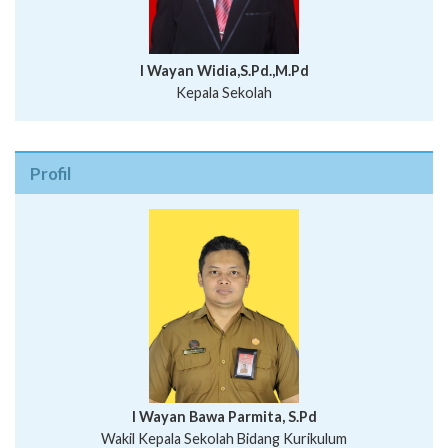
I Wayan Widia,S.Pd.,M.Pd
Kepala Sekolah
Profil
I Wayan Bawa Parmita, S.Pd
I Wayan Gede Aditya Pratita, S.Pd., M.Sn
Wakil Kepala Sekolah Bidang Kurikulum
Ni Wayan Nopi Sutantri, S.Pd.
Putu Suhartana, S.Pd.