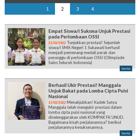
1
2
3
4
Empat Siswa/i Suksma Unjuk Prestasi
pada Perlombaan OSSI
Tunjukkan prestasi! Sejumlah
21/03/2022
siswa/i SMA Negeri 1 Sukawati berhasil
menjadi pemenang medali perak dan
perunggu di perlombaan OSSI (Olimpiade
Sains Seluruh Indonesia)
berita
Berhasil Ukir Prestasi! Manggala
Unjuk Bakat pada Lomba Cipta Puisi
Nasional
Menakjubkan! Kadek Satya
11/03/2022
Manggala telah mengukir prestasi dalam
lomba cipta puisi nasional yang
diselenggarakan oleh KOMPAK FK UNUD.
Bagaimana kisah perjalanannya? berikut
perjalanannya kesuksesannya.
berita