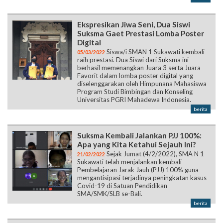
Ekspresikan Jiwa Seni, Dua Siswi
Suksma Gaet Prestasi Lomba Poster
Digital
Siswa/i SMAN 1 Sukawati kembali
05/03/2022
raih prestasi. Dua Siswi dari Suksma ini
berhasil memenangkan Juara 3 serta Juara
Favorit dalam lomba poster digital yang
diselenggarakan oleh Himpunana Mahasiswa
Program Studi Bimbingan dan Konseling
Universitas PGRI Mahadewa Indonesia.
berita
Suksma Kembali Jalankan PJJ 100%:
Apa yang Kita Ketahui Sejauh Ini?
Sejak Jumat (4/2/2022), SMA N 1
21/02/2022
Sukawati telah menjalankan kembali
Pembelajaran Jarak Jauh (PJJ) 100% guna
mengantisipasi terjadinya peningkatan kasus
Covid-19 di Satuan Pendidikan
SMA/SMK/SLB se-Bali.
berita