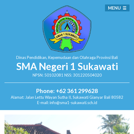
MENU
Dinas Pendidikan, Kepemudaan dan Olahraga
Provinsi Bali
SMA Negeri 1 Sukawati
NPSN: 50102081 NSS: 301220504020
Phone: +62 361 299628
Alamat:
Jalan Lettu Wayan Sutha II, Sukawati
Gianyar Bali 80582
E-mail: info@sma1-sukawati.sch.id