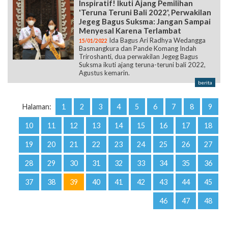
Inspiratif! Ikuti Ajang Pemilihan
'Teruna Teruni Bali 2022', Perwakilan
Jegeg Bagus Suksma: Jangan Sampai
Menyesal Karena Terlambat
Ida Bagus Ari Radhya Wedangga
15/01/2022
Basmangkura dan Pande Komang Indah
Triroshanti, dua perwakilan Jegeg Bagus
Suksma ikuti ajang teruna-teruni bali 2022,
Agustus kemarin.
berita
Halaman:
1
2
3
4
5
6
7
8
9
10
11
12
13
14
15
16
17
18
19
20
21
22
23
24
25
26
27
28
29
30
31
32
33
34
35
36
37
38
39
40
41
42
43
44
45
46
47
48