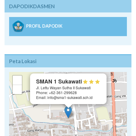
DAPODIKDASMEN
PROFIL DAPODIK
Peta Lokasi
×
+
SMAN 1 Sukawati
Jl. Lettu Wayan Sutha II Sukawati
−
Phone: +62-361-299628
Email: info@sma1-sukawati.sch.id