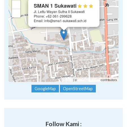
×
+
SMAN 1 Sukawati
Jl. Lettu Wayan Sutha II Sukawati
−
Phone: +62-361-299628
Email: info@sma1-sukawati.sch.id
Leaflet
| ©
OpenStreetMap
contributors
GoogleMap
OpenStreetMap
Follow Kami :