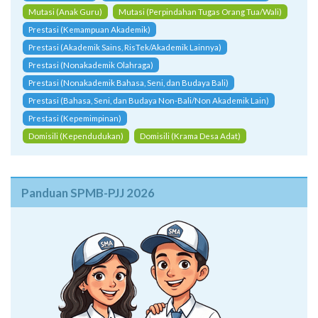
Mutasi (Anak Guru)
Mutasi (Perpindahan Tugas Orang Tua/Wali)
Prestasi (Kemampuan Akademik)
Prestasi (Akademik Sains, RisTek/Akademik Lainnya)
Prestasi (Nonakademik Olahraga)
Prestasi (Nonakademik Bahasa, Seni, dan Budaya Bali)
Prestasi (Bahasa, Seni, dan Budaya Non-Bali/Non Akademik Lain)
Prestasi (Kepemimpinan)
Domisili (Kependudukan)
Domisili (Krama Desa Adat)
Panduan SPMB-PJJ 2026