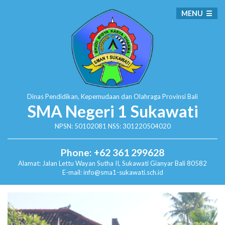
MENU
Dinas Pendidikan, Kepemudaan dan Olahraga
Provinsi Bali
SMA Negeri 1 Sukawati
NPSN: 50102081 NSS: 301220504020
Phone: +62 361 299628
Alamat:
Jalan Lettu Wayan Sutha II, Sukawati
Gianyar Bali 80582
E-mail: info@sma1-sukawati.sch.id