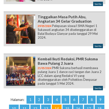
berita
Tinggalkan Masa Putih Abu,
Angkatan 34 Gelar Graduation
Pelepasan siswa/i SMA Negeri 1
29/05/2024
Sukawati angkatan 34 diselenggarakan di
Balai Budaya Gianyar pada tanggal 29 Mei
2024.
berita
Kembali Ikuti Redaksi, PMR Suksma
Bawa Pulang 2 Juara
PMR Suksma berhasil membawa
21/05/2024
pulang Juara 1 dance cuci tangan dan Juara 2
LCC dalam ajang Redaksi VI yang
diselenggarakan oleh Poltekkes Denpasar
pada tanggal 5 Mei 2024.
berita
Halaman:
1
2
3
4
5
6
7
8
9
10
11
12
13
14
15
16
17
18