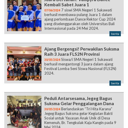
Kembali Sabet Juara 1
7 siswi SMA Negeri 1 Sukawati
07/06/2024
berhasil membawa pulang Juara 1 dalam
ajang perlombaan Dance Rektor Cup 2024
yang diselenggarakan oleh Universitas Bali
Internasional pada 24 Mei 2024.
berita
Ajang Bergengsi! Perwakilan Suksma
Raih 3 Juara FLS2N Provinsi
Siswa/i SMA Negeri 1 Sukawati
30/05/2024
berhasil mengantongi 3 juara dalam ajang
Festival Lomba Seni Siswa Nasional (FLS2N)
2024.
berita
Peduli Antarsesama, Jegeg Bagus
Suksma Gelar Penggalangan Dana
Berlandaskan “Tri Hita Karana”
30/05/2024
Jegeg Bagus Suksma gelar Kegiatan Bakti
Sosial untuk Yayasan Anak Unik di Desa
Kemenuh, Br. Tengkulak Kaja Kangin pada 9
Mei 2024.