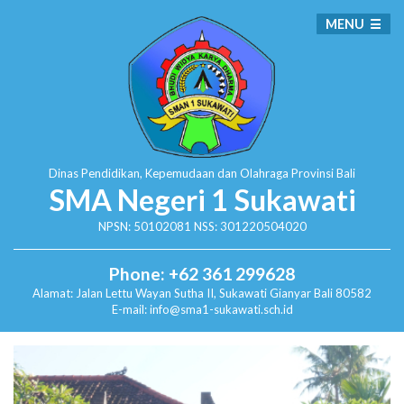
MENU
Dinas Pendidikan, Kepemudaan dan Olahraga
Provinsi Bali
SMA Negeri 1 Sukawati
NPSN: 50102081 NSS: 301220504020
Phone: +62 361 299628
Alamat:
Jalan Lettu Wayan Sutha II, Sukawati
Gianyar Bali 80582
E-mail: info@sma1-sukawati.sch.id