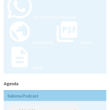
+62 878-8528-5958 (Ayumi)
Halaman Web
Pamflet
Juknis
Agenda
Suksma Podcast