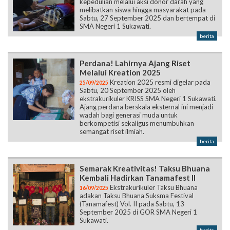
kepedulian melalui aksi donor darah yang
melibatkan siswa hingga masyarakat pada
Sabtu, 27 September 2025 dan bertempat di
SMA Negeri 1 Sukawati.
berita
Perdana! Lahirnya Ajang Riset
Melalui Kreation 2025
Kreation 2025 resmi digelar pada
25/09/2025
Sabtu, 20 September 2025 oleh
ekstrakurikuler KRISS SMA Negeri 1 Sukawati.
Ajang perdana berskala eksternal ini menjadi
wadah bagi generasi muda untuk
berkompetisi sekaligus menumbuhkan
semangat riset ilmiah.
berita
Semarak Kreativitas! Taksu Bhuana
Kembali Hadirkan Tanamafest II
Ekstrakurikuler Taksu Bhuana
16/09/2025
adakan Taksu Bhuana Suksma Festival
(Tanamafest) Vol. II pada Sabtu, 13
September 2025 di GOR SMA Negeri 1
Sukawati.