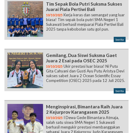
Tim Sepak Bola Putri Suksma Sukses
Juarai Piala Pertiwi Bali
Kerja keras dan semangat yang luar
10/10/2025
biasa! Tim sepak bola putri SMA Negeri 1
Sukawati berhasil menjuarai Piala Pertiwi Bali
2025 tanpa kebobolan satu gol pun.
berita
Gemilang, Dua Siswi Suksma Gaet
Juara 2 Esai pada OSEC 2025
Ukir prestasi luar biasa! Ni Putu
10/10/2025
Gita Cahyani dan Gusti Ayu Putu Aristya Devi
sukses sabet Juara 2 Ocean Scientific Essay
Competition (OSEC) 2025 pada 12 Juli 2025.
berita
Menginspirasi, Bimantara Raih Juara
2 Kejurprov Karangasem 2025
I Dewa Gede Bimantara Atmaja,
10/10/2025
salah satu siswa SMA Negeri 1 Sukawati
berhasil mengukir prestasi membanggakan
sebagai Juara 2 Kejurprov Judo Karangasem