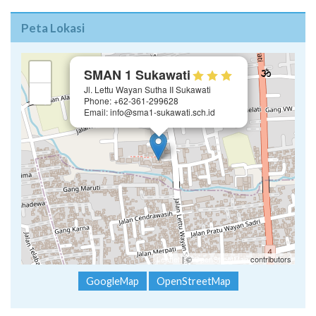
Peta Lokasi
×
+
SMAN 1 Sukawati
Jl. Lettu Wayan Sutha II Sukawati
−
Phone: +62-361-299628
Email: info@sma1-sukawati.sch.id
Leaflet
| ©
OpenStreetMap
contributors
GoogleMap
OpenStreetMap