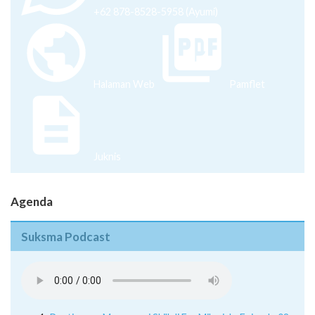
+62 878-8528-5958 (Ayumi)
Halaman Web
Pamflet
Juknis
Agenda
Suksma Podcast