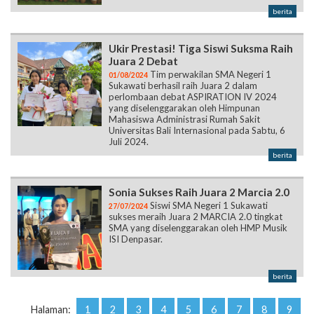
berita
Ukir Prestasi! Tiga Siswi Suksma Raih
Juara 2 Debat
Tim perwakilan SMA Negeri 1
01/08/2024
Sukawati berhasil raih Juara 2 dalam
perlombaan debat ASPIRATION IV 2024
yang diselenggarakan oleh Himpunan
Mahasiswa Administrasi Rumah Sakit
Universitas Bali Internasional pada Sabtu, 6
Juli 2024.
berita
Sonia Sukses Raih Juara 2 Marcia 2.0
Siswi SMA Negeri 1 Sukawati
27/07/2024
sukses meraih Juara 2 MARCIA 2.0 tingkat
SMA yang diselenggarakan oleh HMP Musik
ISI Denpasar.
berita
Halaman:
1
2
3
4
5
6
7
8
9