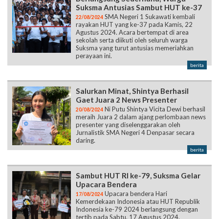
Suksma Antusias Sambut HUT ke-37
SMA Negeri 1 Sukawati kembali
22/08/2024
rayakan HUT yang ke-37 pada Kamis, 22
Agustus 2024. Acara bertempat di area
sekolah serta diikuti oleh seluruh warga
Suksma yang turut antusias memeriahkan
perayaan ini.
berita
Salurkan Minat, Shintya Berhasil
Gaet Juara 2 News Presenter
Ni Putu Shintya Vicita Dewi berhasil
20/08/2024
meraih Juara 2 dalam ajang perlombaan news
presenter yang diselenggarakan oleh
Jurnalistik SMA Negeri 4 Denpasar secara
daring.
berita
Sambut HUT RI ke-79, Suksma Gelar
Upacara Bendera
Upacara bendera Hari
17/08/2024
Kemerdekaan Indonesia atau HUT Republik
Indonesia ke-79 2024 berlangsung dengan
tertib pada Sabtu, 17 Agustus 2024.