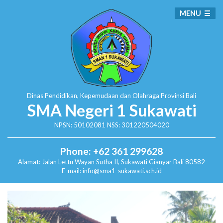
MENU
Dinas Pendidikan, Kepemudaan dan Olahraga
Provinsi Bali
SMA Negeri 1 Sukawati
NPSN: 50102081 NSS: 301220504020
Phone: +62 361 299628
Alamat:
Jalan Lettu Wayan Sutha II, Sukawati
Gianyar Bali 80582
E-mail: info@sma1-sukawati.sch.id