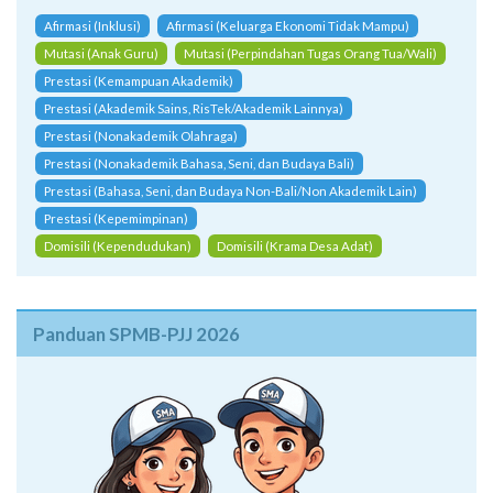
Afirmasi (Inklusi)
Afirmasi (Keluarga Ekonomi Tidak Mampu)
Mutasi (Anak Guru)
Mutasi (Perpindahan Tugas Orang Tua/Wali)
Prestasi (Kemampuan Akademik)
Prestasi (Akademik Sains, RisTek/Akademik Lainnya)
Prestasi (Nonakademik Olahraga)
Prestasi (Nonakademik Bahasa, Seni, dan Budaya Bali)
Prestasi (Bahasa, Seni, dan Budaya Non-Bali/Non Akademik Lain)
Prestasi (Kepemimpinan)
Domisili (Kependudukan)
Domisili (Krama Desa Adat)
Panduan SPMB-PJJ 2026