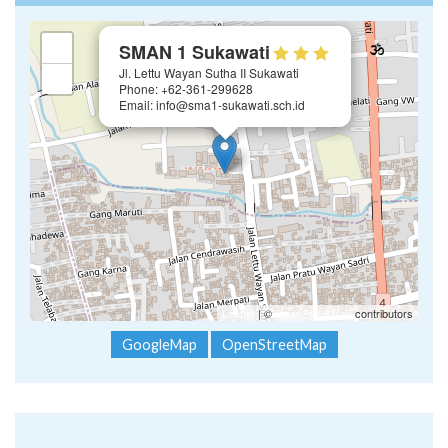
×
+
SMAN 1 Sukawati
Jl. Lettu Wayan Sutha II Sukawati
−
Phone: +62-361-299628
Email: info@sma1-sukawati.sch.id
Leaflet
| ©
OpenStreetMap
contributors
GoogleMap
OpenStreetMap