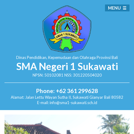
MENU
Dinas Pendidikan, Kepemudaan dan Olahraga
Provinsi Bali
SMA Negeri 1 Sukawati
NPSN: 50102081 NSS: 301220504020
Phone: +62 361 299628
Alamat:
Jalan Lettu Wayan Sutha II, Sukawati
Gianyar Bali 80582
E-mail: info@sma1-sukawati.sch.id