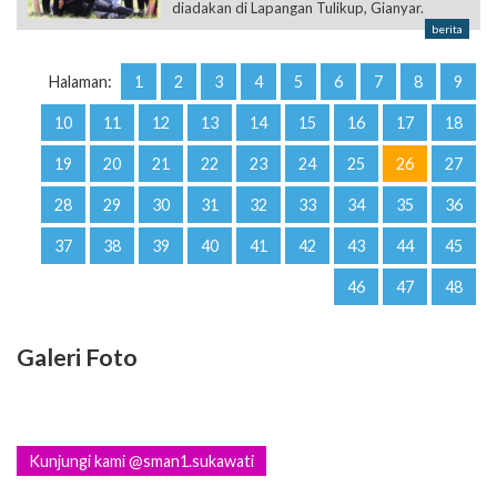
diadakan di Lapangan Tulikup, Gianyar.
berita
Halaman:
1
2
3
4
5
6
7
8
9
10
11
12
13
14
15
16
17
18
19
20
21
22
23
24
25
26
27
28
29
30
31
32
33
34
35
36
37
38
39
40
41
42
43
44
45
46
47
48
Galeri Foto
Kunjungi kami @sman1.sukawati