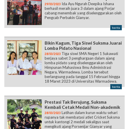
Ida Ayu Ngurah Deepika Ishana
29/03/2023
berhasil meraih juara 3 dalam ajang Porjar
cabang menembak yang diselenggarakan oleh
Pengcab Perbakin Gianyar.
berita
Bikin Kagum, Tiga Siswi Suksma Juarai
Lomba Pidato Nasional
Tiga siswi SMA Negeri 1 Sukawati
28/03/2023
berjaya sabet 3 penghargaan dalam ajang
lomba pidato yang diselenggarakan oleh
Himpunan Mahasiswa Ilmu Administrasi
Negara, Warmadewa. Lomba tersebut
berlangsung pada tanggal 15 Februari hingga
18 Maret 2023 di Universitas Warmadewa.
berita
Prestasi Tak Berujung, Suksma
Kembali Cetak Medali Non-akademik
Latihan dalam kurun waktu sehari
28/03/2023
rupanya tak membatasi atlet Cricket Suksma
untuk kantongi 2 medali sekaligus saat
mengikuti ajang Porsenijar Gianyar yang