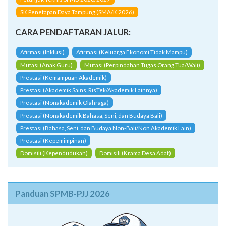
SK Penetapan Daya Tampung (SMA/K 2026)
CARA PENDAFTARAN JALUR:
Afirmasi (Inklusi)
Afirmasi (Keluarga Ekonomi Tidak Mampu)
Mutasi (Anak Guru)
Mutasi (Perpindahan Tugas Orang Tua/Wali)
Prestasi (Kemampuan Akademik)
Prestasi (Akademik Sains, RisTek/Akademik Lainnya)
Prestasi (Nonakademik Olahraga)
Prestasi (Nonakademik Bahasa, Seni, dan Budaya Bali)
Prestasi (Bahasa, Seni, dan Budaya Non-Bali/Non Akademik Lain)
Prestasi (Kepemimpinan)
Domisili (Kependudukan)
Domisili (Krama Desa Adat)
Panduan SPMB-PJJ 2026