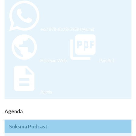
+62 878-8528-5958 (Ayumi)
Halaman Web
Pamflet
Juknis
Agenda
Suksma Podcast