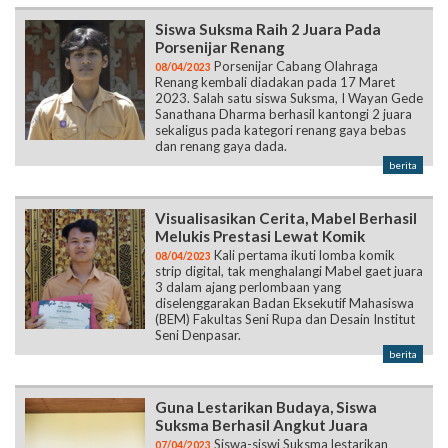
Siswa Suksma Raih 2 Juara Pada
Porsenijar Renang
Porsenijar Cabang Olahraga
08/04/2023
Renang kembali diadakan pada 17 Maret
2023. Salah satu siswa Suksma, I Wayan Gede
Sanathana Dharma berhasil kantongi 2 juara
sekaligus pada kategori renang gaya bebas
dan renang gaya dada.
berita
Visualisasikan Cerita, Mabel Berhasil
Melukis Prestasi Lewat Komik
Kali pertama ikuti lomba komik
08/04/2023
strip digital, tak menghalangi Mabel gaet juara
3 dalam ajang perlombaan yang
diselenggarakan Badan Eksekutif Mahasiswa
(BEM) Fakultas Seni Rupa dan Desain Institut
Seni Denpasar.
berita
Guna Lestarikan Budaya, Siswa
Suksma Berhasil Angkut Juara
Siswa-siswi Suksma lestarikan
07/04/2023