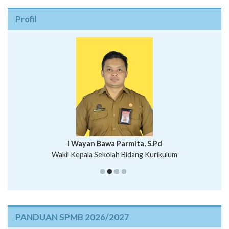
Profil
I Wayan Bawa Parmita, S.Pd
I Wayan Gede Aditya Pratita, S.Pd., M.Sn
Wakil Kepala Sekolah Bidang Kurikulum
Ni Wayan Nopi Sutantri, S.Pd.
Putu Suhartana, S.Pd.
PANDUAN SPMB 2026/2027