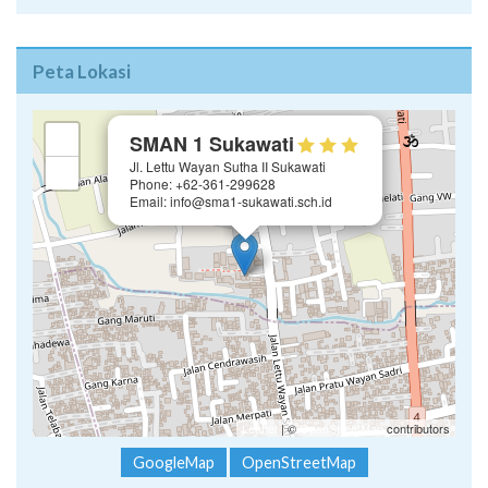
Peta Lokasi
×
+
SMAN 1 Sukawati
Jl. Lettu Wayan Sutha II Sukawati
−
Phone: +62-361-299628
Email: info@sma1-sukawati.sch.id
Leaflet
| ©
OpenStreetMap
contributors
GoogleMap
OpenStreetMap