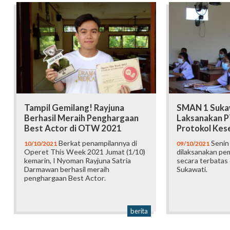
Tampil Gemilang! Rayjuna
SMAN 1 Sukaw
Berhasil Meraih Penghargaan
Laksanakan 
Best Actor di OTW 2021
Protokol Kes
Berkat penampilannya di
Senin 
10/10/2021
09/10/2021
Operet This Week 2021 Jumat (1/10)
dilaksanakan pe
kemarin, I Nyoman Rayjuna Satria
secara terbatas
Darmawan berhasil meraih
Sukawati.
penghargaan Best Actor.
berita