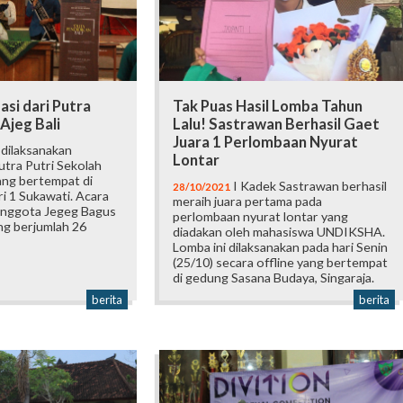
asi dari Putra
Tak Puas Hasil Lomba Tahun
Ajeg Bali
Lalu! Sastrawan Berhasil Gaet
Juara 1 Perlombaan Nyurat
dilaksanakan
Lontar
Putra Putri Sekolah
ang bertempat di
I Kadek Sastrawan berhasil
28/10/2021
 1 Sukawati. Acara
meraih juara pertama pada
h anggota Jegeg Bagus
perlombaan nyurat lontar yang
g berjumlah 26
diadakan oleh mahasiswa UNDIKSHA.
Lomba ini dilaksanakan pada hari Senin
(25/10) secara offline yang bertempat
di gedung Sasana Budaya, Singaraja.
berita
berita