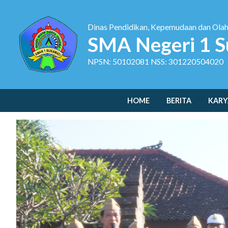
Dinas Pendidikan, Kepemudaan dan Ola
SMA Negeri 1 S
NPSN: 50102081 NSS: 301220504020
HOME
BERITA
KARY