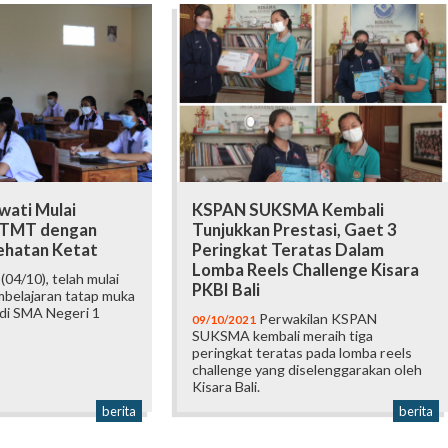
ati Mulai
KSPAN SUKSMA Kembali
PTMT dengan
Tunjukkan Prestasi, Gaet 3
ehatan Ketat
Peringkat Teratas Dalam
Lomba Reels Challenge Kisara
(04/10), telah mulai
PKBI Bali
mbelajaran tatap muka
 di SMA Negeri 1
Perwakilan KSPAN
09/10/2021
SUKSMA kembali meraih tiga
peringkat teratas pada lomba reels
challenge yang diselenggarakan oleh
Kisara Bali.
berita
berita