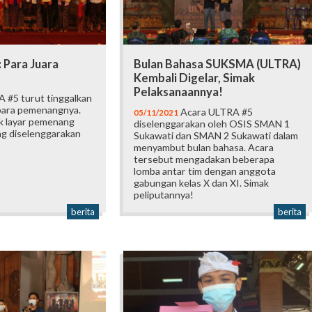
: Para Juara
Bulan Bahasa SUKSMA (ULTRA)
Kembali Digelar, Simak
Pelaksanaannya!
 #5 turut tinggalkan
 para pemenangnya.
Acara ULTRA #5
05/11/2021
lik layar pemenang
diselenggarakan oleh OSIS SMAN 1
ng diselenggarakan
Sukawati dan SMAN 2 Sukawati dalam
menyambut bulan bahasa. Acara
tersebut mengadakan beberapa
lomba antar tim dengan anggota
gabungan kelas X dan XI. Simak
peliputannya!
berita
berita