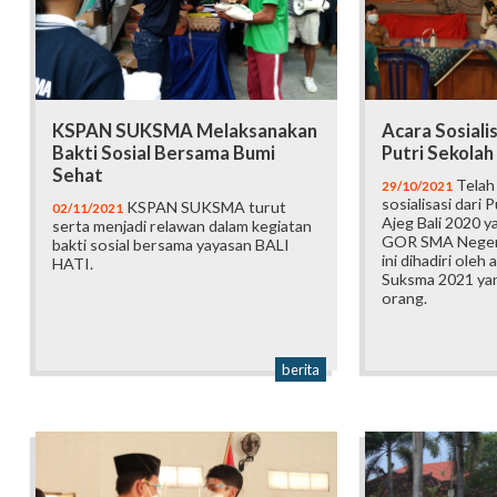
KSPAN SUKSMA Melaksanakan
Acara Sosialis
Bakti Sosial Bersama Bumi
Putri Sekolah 
Sehat
Telah 
29/10/2021
sosialisasi dari 
KSPAN SUKSMA turut
02/11/2021
Ajeg Bali 2020 y
serta menjadi relawan dalam kegiatan
GOR SMA Negeri
bakti sosial bersama yayasan BALI
ini dihadiri ole
HATI.
Suksma 2021 yan
orang.
berita