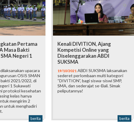
ngkatan Pertama
Kenali DIVITION, Ajang
 Masa Bakti
Kompetisi Online yang
 SMA Negeri 1
Diselenggarakan ABDI
SUKSMA
dilaksanakan upacara
ABDI SUKSMA laksanakan
19/10/2021
engurusan OSIS SMAN
sederet perlombaan multi kategori
bakti 2021/2022, di
“DIVITION”, bagi siswa-siswi SMP,
geri 1 Sukawati
SMA, dan sederajat se-Bali. Simak
i protokol kesehatan
peliputannya!
asing kelas hanya
ntuk mengirim 2
an untuk menghadiri
t.
berita
berita