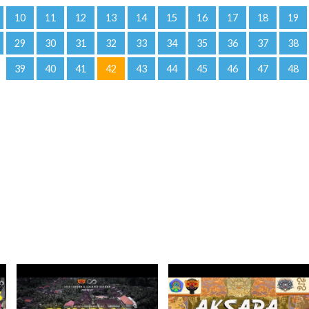
10
11
12
13
14
15
16
17
18
19
29
30
31
32
33
34
35
36
37
38
39
40
41
42
43
44
45
46
47
48