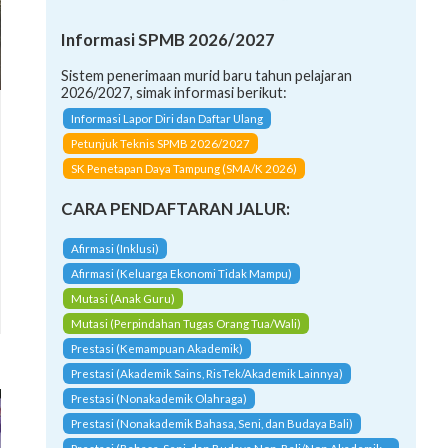
Informasi SPMB 2026/2027
Sistem penerimaan murid baru tahun pelajaran
2026/2027, simak informasi berikut:
Informasi Lapor Diri dan Daftar Ulang
Petunjuk Teknis SPMB 2026/2027
SK Penetapan Daya Tampung (SMA/K 2026)
CARA PENDAFTARAN JALUR:
Afirmasi (Inklusi)
Afirmasi (Keluarga Ekonomi Tidak Mampu)
Mutasi (Anak Guru)
Mutasi (Perpindahan Tugas Orang Tua/Wali)
Prestasi (Kemampuan Akademik)
Prestasi (Akademik Sains, RisTek/Akademik Lainnya)
Prestasi (Nonakademik Olahraga)
Prestasi (Nonakademik Bahasa, Seni, dan Budaya Bali)