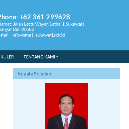
Phone: +62 361 299628
lamat:
Jalan Lettu Wayan Sutha II, Sukawati
ianyar Bali 80582
-mail: info@sma1-sukawati.sch.id
IKULER
TENTANG KAMI
Kepala Sekolah