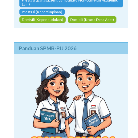
Prestasi (Bahasa, Seni, dan Budaya Non-Bali/Non Akademik
Lain)
Prestasi (Kepemimpinan)
Domisili (Kependudukan)
Domisili (Krama Desa Adat)
Panduan SPMB-PJJ 2026