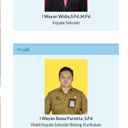
I Wayan Widia,S.Pd.,M.Pd
Kepala Sekolah
Profil
I Wayan Bawa Parmita, S.Pd
I Wayan Gede Aditya Pratita, S.Pd., M.Sn
Wakil Kepala Sekolah Bidang Kurikulum
Ni Wayan Nopi Sutantri, S.Pd.
Putu Suhartana, S.Pd.