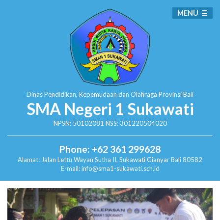
MENU
Dinas Pendidikan, Kepemudaan dan Olahraga
Provinsi Bali
SMA Negeri 1 Sukawati
NPSN: 50102081 NSS: 301220504020
Phone: +62 361 299628
Alamat:
Jalan Lettu Wayan Sutha II, Sukawati
Gianyar Bali 80582
E-mail: info@sma1-sukawati.sch.id