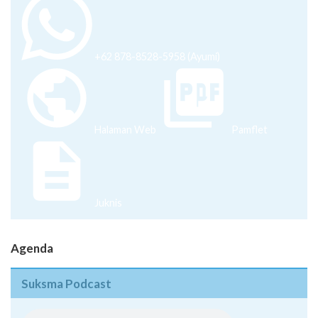
+62 878-8528-5958 (Ayumi)
Halaman Web
Pamflet
Juknis
Agenda
Suksma Podcast