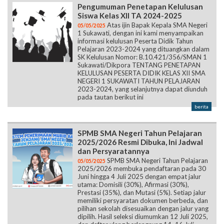
Pengumuman Penetapan Kelulusan
Siswa Kelas XII TA 2024-2025
Atas ijin Bapak Kepala SMA Negeri
05/05/2025
1 Sukawati, dengan ini kami menyampaikan
informasi kelulusan Peserta Didik Tahun
Pelajaran 2023-2024 yang dituangkan dalam
SK Kelulusan Nomor: B.10.421/356/SMAN 1
Sukawati/Dikpora TENTANG PENETAPAN
KELULUSAN PESERTA DIDIK KELAS XII SMA
NEGERI 1 SUKAWATI TAHUN PELAJARAN
2023-2024, yang selanjutnya dapat diunduh
pada tautan berikut ini
berita
SPMB SMA Negeri Tahun Pelajaran
2025/2026 Resmi Dibuka, Ini Jadwal
dan Persyaratannya
SPMB SMA Negeri Tahun Pelajaran
05/05/2025
2025/2026 membuka pendaftaran pada 30
Juni hingga 4 Juli 2025 dengan empat jalur
utama: Domisili (30%), Afirmasi (30%),
Prestasi (35%), dan Mutasi (5%). Setiap jalur
memiliki persyaratan dokumen berbeda, dan
pilihan sekolah disesuaikan dengan jalur yang
dipilih. Hasil seleksi diumumkan 12 Juli 2025,