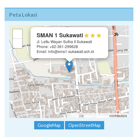
Peta Lokasi
×
+
SMAN 1 Sukawati
Jl. Lettu Wayan Sutha II Sukawati
−
Phone: +62-361-299628
Email: info@sma1-sukawati.sch.id
Leaflet
| ©
OpenStreetMap
contributors
GoogleMap
OpenStreetMap