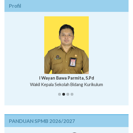
Profil
I Wayan Bawa Parmita, S.Pd
I Wayan Gede Aditya Pratita, S.Pd., M.Sn
Wakil Kepala Sekolah Bidang Kurikulum
Ni Wayan Nopi Sutantri, S.Pd.
Putu Suhartana, S.Pd.
Wakil Kepala Sekolah Bidang Kesiswaan
PANDUAN SPMB 2026/2027