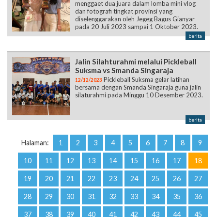
menggaet dua juara dalam lomba mini vlog
dan fotografi tingkat provinsi yang
diselenggarakan oleh Jegeg Bagus Gianyar
pada 20 Juli 2023 sampai 1 Oktober 2023.
berita
Jalin Silahturahmi melalui Pickleball
Suksma vs Smanda Singaraja
Pickleball Suksma gelar latihan
12/12/2023
bersama dengan Smanda Singaraja guna jalin
silaturahmi pada Minggu 10 Desember 2023.
berita
Halaman:
1
2
3
4
5
6
7
8
9
10
11
12
13
14
15
16
17
18
19
20
21
22
23
24
25
26
27
28
29
30
31
32
33
34
35
36
37
38
39
40
41
42
43
44
45