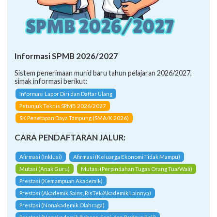
Informasi SPMB 2026/2027
Sistem penerimaan murid baru tahun pelajaran 2026/2027,
simak informasi berikut:
Informasi Lapor Diri dan Daftar Ulang
Petunjuk Teknis SPMB 2026/2027
SK Penetapan Daya Tampung (SMA/K 2026)
CARA PENDAFTARAN JALUR:
Afirmasi (Inklusi)
Afirmasi (Keluarga Ekonomi Tidak Mampu)
Mutasi (Anak Guru)
Mutasi (Perpindahan Tugas Orang Tua/Wali)
Prestasi (Kemampuan Akademik)
Prestasi (Akademik Sains, RisTek/Akademik Lainnya)
Prestasi (Nonakademik Olahraga)