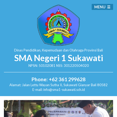
MENU
Dinas Pendidikan, Kepemudaan dan Olahraga
Provinsi Bali
SMA Negeri 1 Sukawati
NPSN: 50102081 NSS: 301220504020
Phone: +62 361 299628
Alamat:
Jalan Lettu Wayan Sutha II, Sukawati
Gianyar Bali 80582
E-mail: info@sma1-sukawati.sch.id