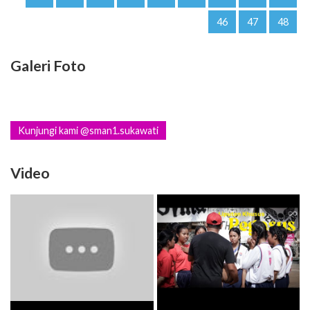
46
47
48
Galeri Foto
Kunjungi kami @sman1.sukawati
Video