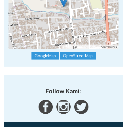
Leaflet
| ©
OpenStreetMap
contributors
GoogleMap
OpenStreetMap
Follow Kami :