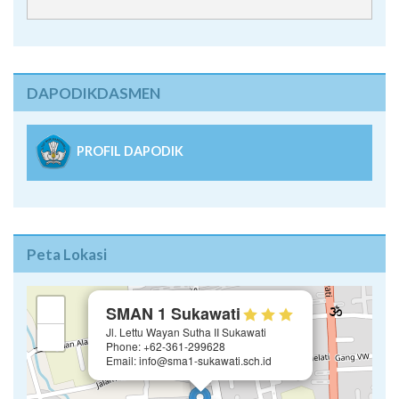
DAPODIKDASMEN
PROFIL DAPODIK
Peta Lokasi
×
+
SMAN 1 Sukawati
Jl. Lettu Wayan Sutha II Sukawati
−
Phone: +62-361-299628
Email: info@sma1-sukawati.sch.id