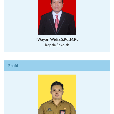
I Wayan Widia,S.Pd.,M.Pd
Kepala Sekolah
Profil