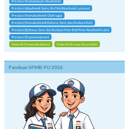
Prestasi (Kemampuan Akademik)
Prestasi (Akademik Sains, RisTek/Akademik Lainnya)
Prestasi (Nonakademik Olahraga)
Prestasi (Nonakademik Bahasa, Seni, dan Budaya Bali)
Prestasi (Bahasa, Seni, dan Budaya Non-Bali/Non Akademik Lain)
Prestasi (Kepemimpinan)
Domisili (Kependudukan)
Domisili (Krama Desa Adat)
Panduan SPMB-PJJ 2026