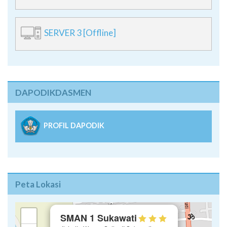
SERVER 3 [Offline]
DAPODIKDASMEN
PROFIL DAPODIK
Peta Lokasi
×
+
SMAN 1 Sukawati