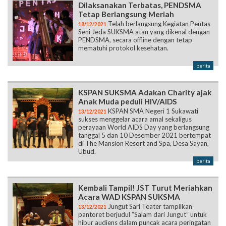
Dilaksanakan Terbatas, PENDSMA
Tetap Berlangsung Meriah
Telah berlangsung Kegiatan Pentas
18/12/2021
Seni Jeda SUKSMA atau yang dikenal dengan
PENDSMA, secara offline dengan tetap
mematuhi protokol kesehatan.
berita
KSPAN SUKSMA Adakan Charity ajak
Anak Muda peduli HIV/AIDS
KSPAN SMA Negeri 1 Sukawati
13/12/2021
sukses menggelar acara amal sekaligus
perayaan World AIDS Day yang berlangsung
tanggal 5 dan 10 Desember 2021 bertempat
di The Mansion Resort and Spa, Desa Sayan,
Ubud.
berita
Kembali Tampil! JST Turut Meriahkan
Acara WAD KSPAN SUKSMA
Jungut Sari Teater tampilkan
13/12/2021
pantoret berjudul “Salam dari Jungut” untuk
hibur audiens dalam puncak acara peringatan