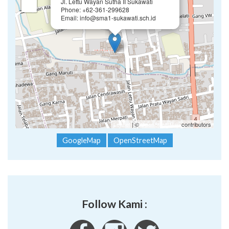
Jl. Lettu Wayan Sutha II Sukawati
−
Phone: +62-361-299628
Email: info@sma1-sukawati.sch.id
Leaflet
| ©
OpenStreetMap
contributors
GoogleMap
OpenStreetMap
Follow Kami :