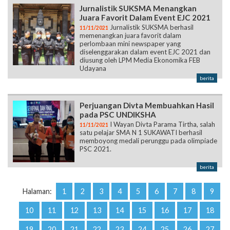
Jurnalistik SUKSMA Menangkan
Juara Favorit Dalam Event EJC 2021
Jurnalistik SUKSMA berhasil
11/11/2021
memenangkan juara favorit dalam
perlombaan mini newspaper yang
diselenggarakan dalam event EJC 2021 dan
diusung oleh LPM Media Ekonomika FEB
Udayana
berita
Perjuangan Divta Membuahkan Hasil
pada PSC UNDIKSHA
I Wayan Divta Parama Tirtha, salah
11/11/2021
satu pelajar SMA N 1 SUKAWATI berhasil
memboyong medali perunggu pada olimpiade
PSC 2021.
berita
Halaman:
1
2
3
4
5
6
7
8
9
10
11
12
13
14
15
16
17
18
19
20
21
22
23
24
25
26
27