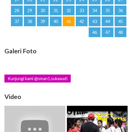
28
29
30
31
32
33
34
35
36
37
38
39
40
41
42
43
44
45
46
47
48
Galeri Foto
Kunjungi kami @sman1.sukawati
Video