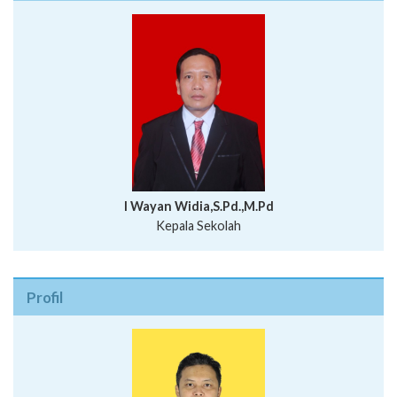
I Wayan Widia,S.Pd.,M.Pd
Kepala Sekolah
Profil