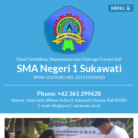
MENU
Dinas Pendidikan, Kepemudaan dan Olahraga
Provinsi Bali
SMA Negeri 1 Sukawati
NPSN: 50102081 NSS: 301220504020
Phone: +62 361 299628
Alamat:
Jalan Lettu Wayan Sutha II, Sukawati
Gianyar Bali 80582
E-mail: info@sma1-sukawati.sch.id