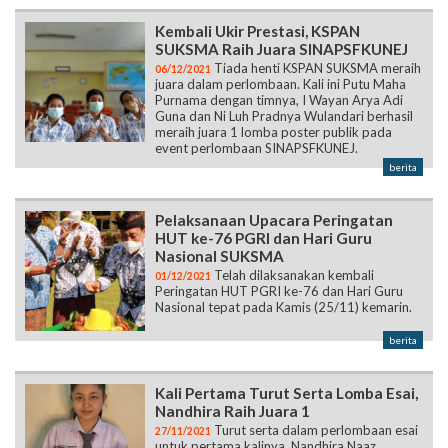
Kembali Ukir Prestasi, KSPAN
SUKSMA Raih Juara SINAPSFKUNEJ
Tiada henti KSPAN SUKSMA meraih
06/12/2021
juara dalam perlombaan. Kali ini Putu Maha
Purnama dengan timnya, I Wayan Arya Adi
Guna dan Ni Luh Pradnya Wulandari berhasil
meraih juara 1 lomba poster publik pada
event perlombaan SINAPSFKUNEJ.
berita
Pelaksanaan Upacara Peringatan
HUT ke-76 PGRI dan Hari Guru
Nasional SUKSMA
Telah dilaksanakan kembali
01/12/2021
Peringatan HUT PGRI ke-76 dan Hari Guru
Nasional tepat pada Kamis (25/11) kemarin.
berita
Kali Pertama Turut Serta Lomba Esai,
Nandhira Raih Juara 1
Turut serta dalam perlombaan esai
27/11/2021
untuk pertama kalinya, Nandhira Naaz