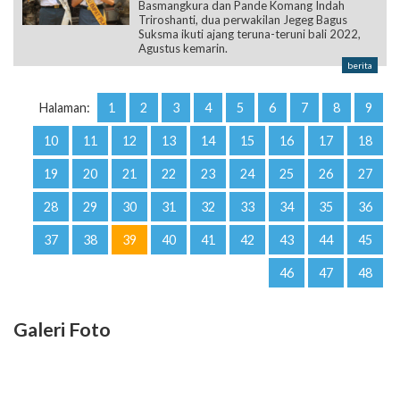
Basmangkura dan Pande Komang Indah
Triroshanti, dua perwakilan Jegeg Bagus
Suksma ikuti ajang teruna-teruni bali 2022,
Agustus kemarin.
berita
Halaman:
1
2
3
4
5
6
7
8
9
10
11
12
13
14
15
16
17
18
19
20
21
22
23
24
25
26
27
28
29
30
31
32
33
34
35
36
37
38
39
40
41
42
43
44
45
46
47
48
Galeri Foto