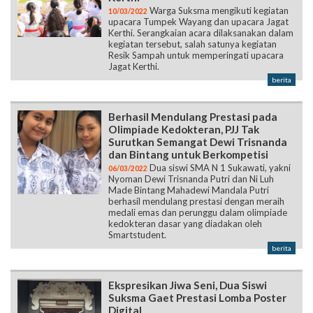
Warga Suksma mengikuti kegiatan
10/03/2022
upacara Tumpek Wayang dan upacara Jagat
Kerthi. Serangkaian acara dilaksanakan dalam
kegiatan tersebut, salah satunya kegiatan
Resik Sampah untuk memperingati upacara
Jagat Kerthi.
berita
Berhasil Mendulang Prestasi pada
Olimpiade Kedokteran, PJJ Tak
Surutkan Semangat Dewi Trisnanda
dan Bintang untuk Berkompetisi
Dua siswi SMA N 1 Sukawati, yakni
06/03/2022
Nyoman Dewi Trisnanda Putri dan Ni Luh
Made Bintang Mahadewi Mandala Putri
berhasil mendulang prestasi dengan meraih
medali emas dan perunggu dalam olimpiade
kedokteran dasar yang diadakan oleh
Smartstudent.
berita
Ekspresikan Jiwa Seni, Dua Siswi
Suksma Gaet Prestasi Lomba Poster
Digital