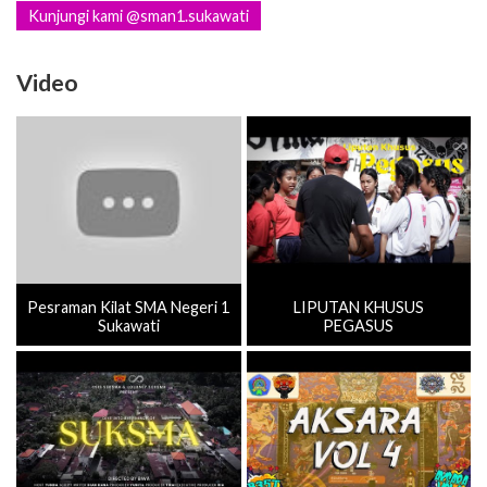
Kunjungi kami @sman1.sukawati
Video
Pesraman Kilat SMA Negeri 1
LIPUTAN KHUSUS
Sukawati
PEGASUS