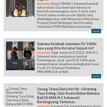
Siswa/i SMAN 1 Sukawati kembali
05/03/2022
raih prestasi. Dua Siswi dari Suksma ini
berhasil memenangkan Juara 3 serta Juara
Favorit dalam lomba poster digital yang
diselenggarakan oleh Himpunana Mahasiswa
Program Studi Bimbingan dan Konseling
Universitas PGRI Mahadewa Indonesia.
berita
Suksma Kembali Jalankan PJJ 100%:
Apa yang Kita Ketahui Sejauh Ini?
Sejak Jumat (4/2/2022), SMA N 1
21/02/2022
Sukawati telah menjalankan kembali
Pembelajaran Jarak Jauh (PJJ) 100% guna
mengantisipasi terjadinya peningkatan kasus
Covid-19 di Satuan Pendidikan
SMA/SMK/SLB se-Bali.
berita
Usung Tema Danu Kertih : Gitaning
Toya Ening, Giat Acara Bulan Bahasa
Bali Di SMA N 1 Sukawati
Berlangsung Terbatas.
Pandemi Tak Halangi kegiatan Bulan
16/02/2022