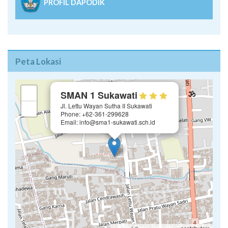
PROFIL DAPODIK
Peta Lokasi
×
+
SMAN 1 Sukawati
Jl. Lettu Wayan Sutha II Sukawati
−
Phone: +62-361-299628
Email: info@sma1-sukawati.sch.id