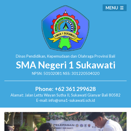
MENU
Dinas Pendidikan, Kepemudaan dan Olahraga
Provinsi Bali
SMA Negeri 1 Sukawati
NPSN: 50102081 NSS: 301220504020
Phone: +62 361 299628
Alamat:
Jalan Lettu Wayan Sutha II, Sukawati
Gianyar Bali 80582
E-mail: info@sma1-sukawati.sch.id