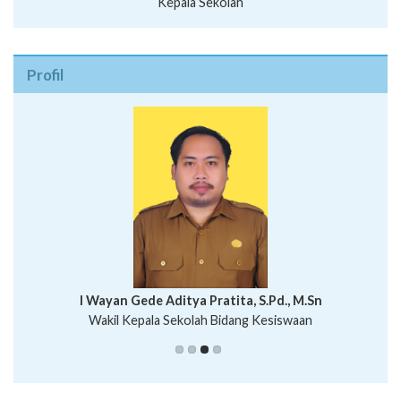
Kepala Sekolah
Profil
I Wayan Bawa Parmita, S.Pd
I Wayan Gede Aditya Pratita, S.Pd., M.Sn
Ni Wayan Nopi Sutantri, S.Pd.
Putu Suhartana, S.Pd.
Wakil Kepala Sekolah Bidang Kesiswaan