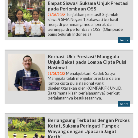
Empat Siswa/i Suksma Unjuk Prestasi
pada Perlombaan OSSI
Tunjukkan prestasi! Sejumlah
21/03/2022
siswa/i SMA Negeri 1 Sukawati berhasil
menjadi pemenang medali perak dan
perunggu di perlombaan OSSI (Olimpiade
Sains Seluruh Indonesia)
berita
Berhasil Ukir Prestasi! Manggala
Unjuk Bakat pada Lomba Cipta Puisi
Nasional
Menakjubkan! Kadek Satya
11/03/2022
Manggala telah mengukir prestasi dalam
lomba cipta puisi nasional yang
diselenggarakan oleh KOMPAK FK UNUD.
Bagaimana kisah perjalanannya? berikut
perjalanannya kesuksesannya.
berita
Berlangsung Terbatas dengan Prokes
Ketat, Suksma Peringati Tumpek
Wayang dengan Upacara Jagat
Kerthi