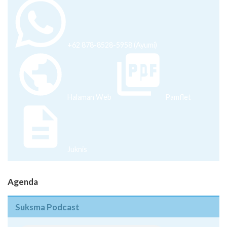
+62 878-8528-5958 (Ayumi)
Halaman Web
Pamflet
Juknis
Agenda
Suksma Podcast