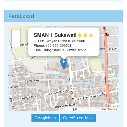
Peta Lokasi
×
+
SMAN 1 Sukawati
Jl. Lettu Wayan Sutha II Sukawati
−
Phone: +62-361-299628
Email: info@sma1-sukawati.sch.id
Leaflet
| ©
OpenStreetMap
contributors
GoogleMap
OpenStreetMap