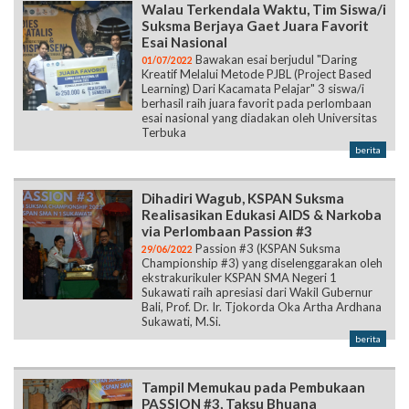
Walau Terkendala Waktu, Tim Siswa/i
Suksma Berjaya Gaet Juara Favorit
Esai Nasional
Bawakan esai berjudul "Daring
01/07/2022
Kreatif Melalui Metode PJBL (Project Based
Learning) Dari Kacamata Pelajar" 3 siswa/i
berhasil raih juara favorit pada perlombaan
esai nasional yang diadakan oleh Universitas
Terbuka
berita
Dihadiri Wagub, KSPAN Suksma
Realisasikan Edukasi AIDS & Narkoba
via Perlombaan Passion #3
Passion #3 (KSPAN Suksma
29/06/2022
Championship #3) yang diselenggarakan oleh
ekstrakurikuler KSPAN SMA Negeri 1
Sukawati raih apresiasi dari Wakil Gubernur
Bali, Prof. Dr. Ir. Tjokorda Oka Artha Ardhana
Sukawati, M.Si.
berita
Tampil Memukau pada Pembukaan
PASSION #3, Taksu Bhuana