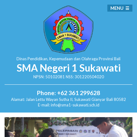
MENU
Dinas Pendidikan, Kepemudaan dan Olahraga
Provinsi Bali
SMA Negeri 1 Sukawati
NPSN: 50102081 NSS: 301220504020
Phone: +62 361 299628
Alamat:
Jalan Lettu Wayan Sutha II, Sukawati
Gianyar Bali 80582
E-mail: info@sma1-sukawati.sch.id