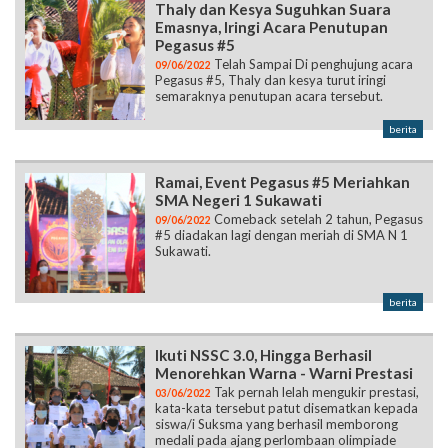
Thaly dan Kesya Suguhkan Suara
Emasnya, Iringi Acara Penutupan
Pegasus #5
Telah Sampai Di penghujung acara
09/06/2022
Pegasus #5, Thaly dan kesya turut iringi
semaraknya penutupan acara tersebut.
berita
Ramai, Event Pegasus #5 Meriahkan
SMA Negeri 1 Sukawati
Comeback setelah 2 tahun, Pegasus
09/06/2022
#5 diadakan lagi dengan meriah di SMA N 1
Sukawati.
berita
Ikuti NSSC 3.0, Hingga Berhasil
Menorehkan Warna - Warni Prestasi
Tak pernah lelah mengukir prestasi,
03/06/2022
kata-kata tersebut patut disematkan kepada
siswa/i Suksma yang berhasil memborong
medali pada ajang perlombaan olimpiade