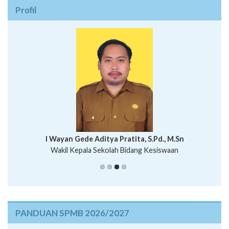
Profil
I Wayan Bawa Parmita, S.Pd
I Wayan Gede Aditya Pratita, S.Pd., M.Sn
Ni Wayan Nopi Sutantri, S.Pd.
Putu Suhartana, S.Pd.
Wakil Kepala Sekolah Bidang Kesiswaan
PANDUAN SPMB 2026/2027