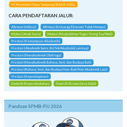
SK Penetapan Daya Tampung (SMA/K 2026)
CARA PENDAFTARAN JALUR:
Afirmasi (Inklusi)
Afirmasi (Keluarga Ekonomi Tidak Mampu)
Mutasi (Anak Guru)
Mutasi (Perpindahan Tugas Orang Tua/Wali)
Prestasi (Kemampuan Akademik)
Prestasi (Akademik Sains, RisTek/Akademik Lainnya)
Prestasi (Nonakademik Olahraga)
Prestasi (Nonakademik Bahasa, Seni, dan Budaya Bali)
Prestasi (Bahasa, Seni, dan Budaya Non-Bali/Non Akademik Lain)
Prestasi (Kepemimpinan)
Domisili (Kependudukan)
Domisili (Krama Desa Adat)
Panduan SPMB-PJJ 2026