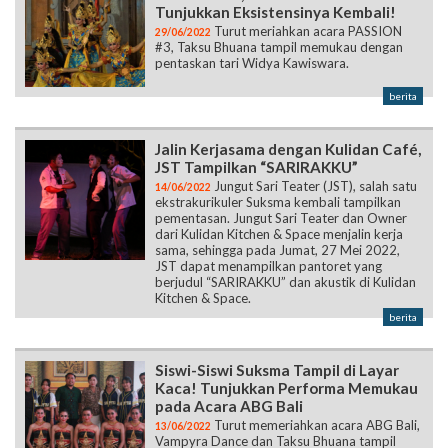
Tunjukkan Eksistensinya Kembali!
Turut meriahkan acara PASSION
29/06/2022
#3, Taksu Bhuana tampil memukau dengan
pentaskan tari Widya Kawiswara.
berita
Jalin Kerjasama dengan Kulidan Café,
JST Tampilkan “SARIRAKKU”
Jungut Sari Teater (JST), salah satu
14/06/2022
ekstrakurikuler Suksma kembali tampilkan
pementasan. Jungut Sari Teater dan Owner
dari Kulidan Kitchen & Space menjalin kerja
sama, sehingga pada Jumat, 27 Mei 2022,
JST dapat menampilkan pantoret yang
berjudul “SARIRAKKU” dan akustik di Kulidan
Kitchen & Space.
berita
Siswi-Siswi Suksma Tampil di Layar
Kaca! Tunjukkan Performa Memukau
pada Acara ABG Bali
Turut memeriahkan acara ABG Bali,
13/06/2022
Vampyra Dance dan Taksu Bhuana tampil