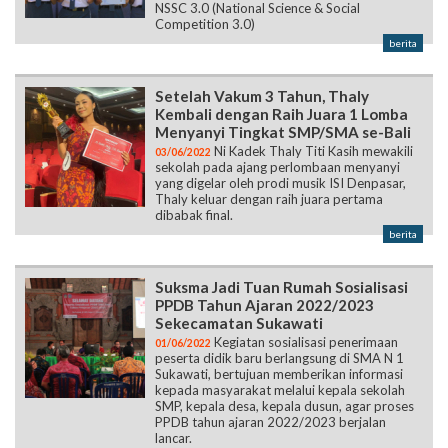
NSSC 3.0 (National Science & Social
Competition 3.0)
berita
Setelah Vakum 3 Tahun, Thaly
Kembali dengan Raih Juara 1 Lomba
Menyanyi Tingkat SMP/SMA se-Bali
Ni Kadek Thaly Titi Kasih mewakili
03/06/2022
sekolah pada ajang perlombaan menyanyi
yang digelar oleh prodi musik ISI Denpasar,
Thaly keluar dengan raih juara pertama
dibabak final.
berita
Suksma Jadi Tuan Rumah Sosialisasi
PPDB Tahun Ajaran 2022/2023
Sekecamatan Sukawati
Kegiatan sosialisasi penerimaan
01/06/2022
peserta didik baru berlangsung di SMA N 1
Sukawati, bertujuan memberikan informasi
kepada masyarakat melalui kepala sekolah
SMP, kepala desa, kepala dusun, agar proses
PPDB tahun ajaran 2022/2023 berjalan
lancar.