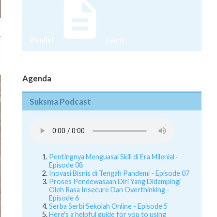
a
i
Pamflet
Juknis
a
a
Agenda
Suksma Podcast
Pentingnya Menguasai Skill di Era Milenial -
Episode 08
Inovasi Bisnis di Tengah Pandemi - Episode 07
Proses Pendewasaan Diri Yang Didampingi
Oleh Rasa Insecure Dan Overthinking -
Episode 6
Serba Serbi Sekolah Online - Episode 5
Here's a helpful guide for you to using