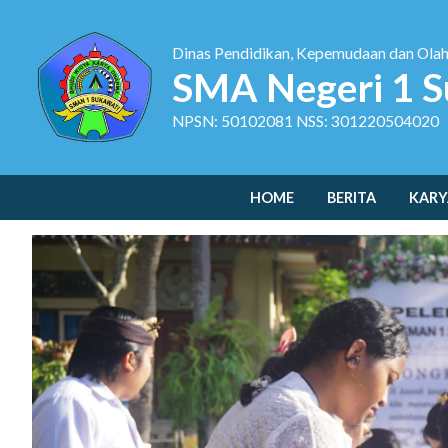
Dinas Pendidikan, Kepemudaan dan Ola
SMA Negeri 1 S
NPSN: 50102081 NSS: 301220504020
HOME
BERITA
KARY