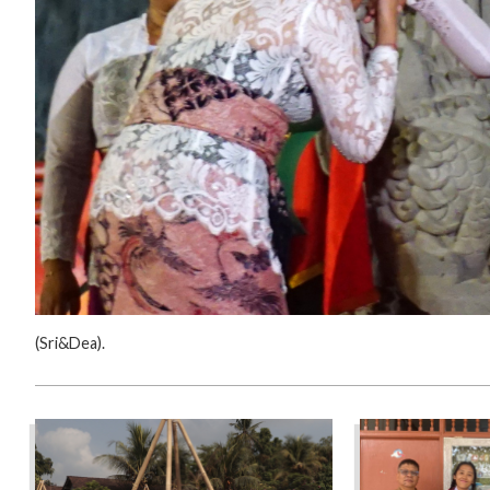
‎(‎Sri&Dea).