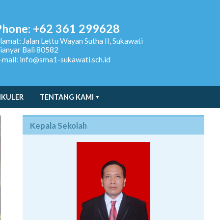
Phone: +62 361 299628
lamat:
Jalan Lettu Wayan Sutha II, Sukawati
ianyar Bali 80582
-mail: info@sma1-sukawati.sch.id
IKULER
TENTANG KAMI
Kepala Sekolah