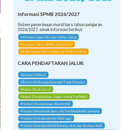
Informasi SPMB 2026/2027
.
Sistem penerimaan murid baru tahun pelajaran
n
2026/2027, simak informasi berikut:
i
Informasi Lapor Diri dan Daftar Ulang
Petunjuk Teknis SPMB 2026/2027
SK Penetapan Daya Tampung (SMA/K 2026)
CARA PENDAFTARAN JALUR:
Afirmasi (Inklusi)
Afirmasi (Keluarga Ekonomi Tidak Mampu)
Mutasi (Anak Guru)
Mutasi (Perpindahan Tugas Orang Tua/Wali)
Prestasi (Kemampuan Akademik)
Prestasi (Akademik Sains, RisTek/Akademik Lainnya)
Prestasi (Nonakademik Olahraga)
Prestasi (Nonakademik Bahasa, Seni, dan Budaya Bali)