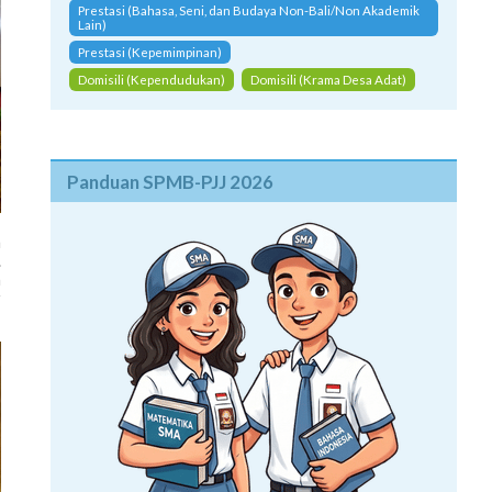
Prestasi (Bahasa, Seni, dan Budaya Non-Bali/Non Akademik
Lain)
Prestasi (Kepemimpinan)
Domisili (Kependudukan)
Domisili (Krama Desa Adat)
Panduan SPMB-PJJ 2026
a
.
h
r