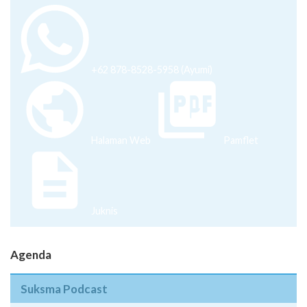
+62 878-8528-5958 (Ayumi)
Halaman Web
Pamflet
Juknis
Agenda
Suksma Podcast