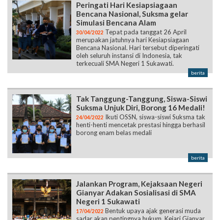
Peringati Hari Kesiapsiagaan
Bencana Nasional, Suksma gelar
Simulasi Bencana Alam
Tepat pada tanggat 26 April
30/04/2022
merupakan jatuhnya hari Kesiapsiagaan
Bencana Nasional. Hari tersebut diperingati
oleh seluruh instansi di Indonesia, tak
terkecuali SMA Negeri 1 Sukawati.
berita
Tak Tanggung-Tanggung, Siswa-Siswi
Suksma Unjuk Diri, Borong 16 Medali!
Ikuti OSSN, siswa-siswi Suksma tak
24/04/2022
henti-henti mencetak prestasi hingga berhasil
borong enam belas medali
berita
Jalankan Program, Kejaksaan Negeri
Gianyar Adakan Sosialisasi di SMA
Negeri 1 Sukawati
Bentuk upaya ajak generasi muda
17/04/2022
sadar akan pentingnya hukum, Kejari Gianyar