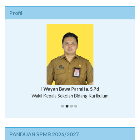
Profil
I Wayan Bawa Parmita, S.Pd
I Wayan Gede Aditya Pratita, S.Pd., M.Sn
Wakil Kepala Sekolah Bidang Kurikulum
Ni Wayan Nopi Sutantri, S.Pd.
Putu Suhartana, S.Pd.
PANDUAN SPMB 2026/2027