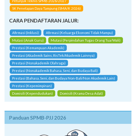
Petunjuk Teknis SPMB 2026/2027
SK Penetapan Daya Tampung (SMA/K 2026)
CARA PENDAFTARAN JALUR:
Afirmasi (Inklusi)
Afirmasi (Keluarga Ekonomi Tidak Mampu)
Mutasi (Anak Guru)
Mutasi (Perpindahan Tugas Orang Tua/Wali)
Prestasi (Kemampuan Akademik)
Prestasi (Akademik Sains, RisTek/Akademik Lainnya)
Prestasi (Nonakademik Olahraga)
Prestasi (Nonakademik Bahasa, Seni, dan Budaya Bali)
Prestasi (Bahasa, Seni, dan Budaya Non-Bali/Non Akademik Lain)
Prestasi (Kepemimpinan)
Domisili (Kependudukan)
Domisili (Krama Desa Adat)
Panduan SPMB-PJJ 2026