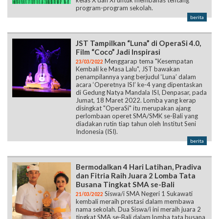
program-program sekolah.
berita
JST Tampilkan “Luna” di OperaSi 4.0,
Film “Coco” Jadi Inspirasi
Menggarap tema "Kesempatan
23/03/2022
Kembali ke Masa Lalu", JST bawakan
penampilannya yang berjudul ‘Luna’ dalam
acara ‘Operetnya ISI’ ke-4 yang dipentaskan
di Gedung Natya Mandala ISI, Denpasar, pada
Jumat, 18 Maret 2022. Lomba yang kerap
disingkat "OperaSi" itu merupakan ajang
perlombaan operet SMA/SMK se-Bali yang
diadakan rutin tiap tahun oleh Institut Seni
Indonesia (ISI).
berita
Bermodalkan 4 Hari Latihan, Pradiva
dan Fitria Raih Juara 2 Lomba Tata
Busana Tingkat SMA se-Bali
Siswa/i SMA Negeri 1 Sukawati
21/03/2022
kembali meraih prestasi dalam membawa
nama sekolah. Dua Siswa/i ini meraih juara 2
tingkat SMA se-Bali dalam lomba tata busana