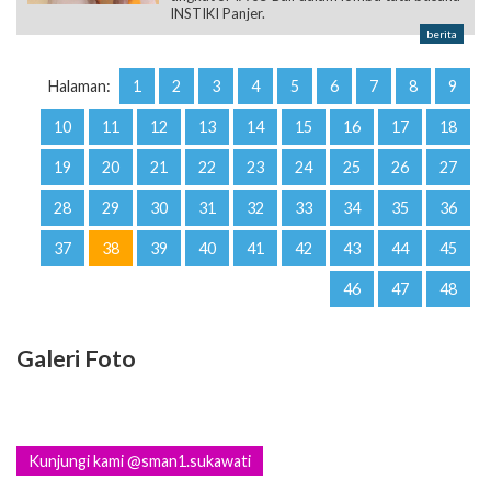
INSTIKI Panjer.
berita
Halaman:
1
2
3
4
5
6
7
8
9
10
11
12
13
14
15
16
17
18
19
20
21
22
23
24
25
26
27
28
29
30
31
32
33
34
35
36
37
38
39
40
41
42
43
44
45
46
47
48
Galeri Foto
Kunjungi kami @sman1.sukawati