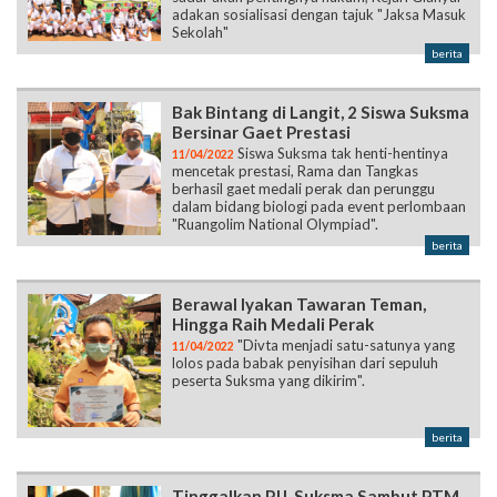
adakan sosialisasi dengan tajuk "Jaksa Masuk
Sekolah"
berita
Bak Bintang di Langit, 2 Siswa Suksma
Bersinar Gaet Prestasi
Siswa Suksma tak henti-hentinya
11/04/2022
mencetak prestasi, Rama dan Tangkas
berhasil gaet medali perak dan perunggu
dalam bidang biologi pada event perlombaan
"Ruangolim National Olympiad".
berita
Berawal Iyakan Tawaran Teman,
Hingga Raih Medali Perak
"Divta menjadi satu-satunya yang
11/04/2022
lolos pada babak penyisihan dari sepuluh
peserta Suksma yang dikirim".
berita
Tinggalkan PJJ, Suksma Sambut PTM