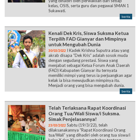
yang dihadiri oleh perwakilan dari setiap
kelas, OSIS, serta guru dan pegawai SMAN 1
Sukawati.
berita
Kenali Dek Kris, Siswa Suksma Ketua
Terpilih FAD Gianyar dan Mimpinya
untuk Mengubah Dunia
I Kadek Krishna Suputra atau yang
30/03/2022
akrab disapa “Dek Kris” adalah sosok muda
dengan segudang prestasi. Siswa yang
menjabat sebagai Ketua Forum Anak Daerah
(FAD) Kabupaten Gianyar itu ternyata
memiliki mimpi yang terus ia perjuangkan agar
kelak ia bisa mewujudkan mimpinya itu.
Menjadi orang yang bisa mengubah dunia.
berita
Telah Terlaksana Rapat Koordinasi
Orang Tua/Wali Siswa/i Suksma.
Simak Penjelasannya!
Sabtu (19/3/22), telah
23/03/2022
dilaksanakannya “Rapat Koordinasi Orang
tua/Wali” yang dihadiri oleh orang tua siswa/i
kelas X dan XI untuk membahas tentang