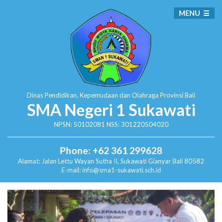
MENU
Dinas Pendidikan, Kepemudaan dan Olahraga
Provinsi Bali
SMA Negeri 1 Sukawati
NPSN: 50102081 NSS: 301220504020
Phone: +62 361 299628
Alamat:
Jalan Lettu Wayan Sutha II, Sukawati
Gianyar Bali 80582
E-mail: info@sma1-sukawati.sch.id