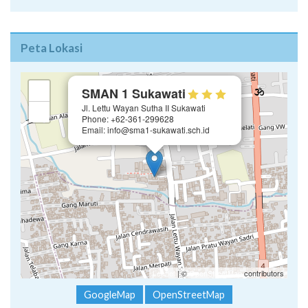
Peta Lokasi
×
+
SMAN 1 Sukawati
Jl. Lettu Wayan Sutha II Sukawati
−
Phone: +62-361-299628
Email: info@sma1-sukawati.sch.id
Leaflet
| ©
OpenStreetMap
contributors
GoogleMap
OpenStreetMap