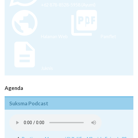
+62 878-8528-5958 (Ayumi)
Halaman Web
Pamflet
Juknis
Agenda
Suksma Podcast