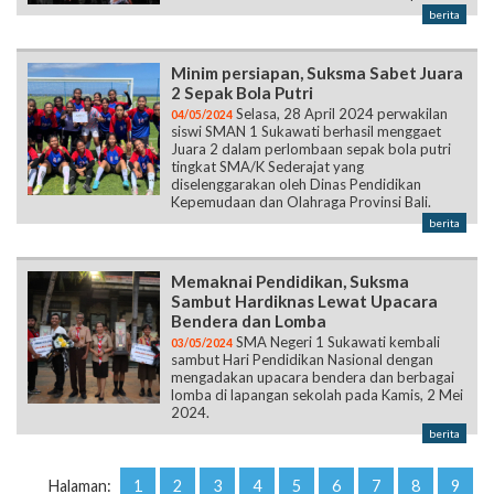
berita
Minim persiapan, Suksma Sabet Juara
2 Sepak Bola Putri
Selasa, 28 April 2024 perwakilan
04/05/2024
siswi SMAN 1 Sukawati berhasil menggaet
Juara 2 dalam perlombaan sepak bola putri
tingkat SMA/K Sederajat yang
diselenggarakan oleh Dinas Pendidikan
Kepemudaan dan Olahraga Provinsi Bali.
berita
Memaknai Pendidikan, Suksma
Sambut Hardiknas Lewat Upacara
Bendera dan Lomba
SMA Negeri 1 Sukawati kembali
03/05/2024
sambut Hari Pendidikan Nasional dengan
mengadakan upacara bendera dan berbagai
lomba di lapangan sekolah pada Kamis, 2 Mei
2024.
berita
Halaman:
1
2
3
4
5
6
7
8
9