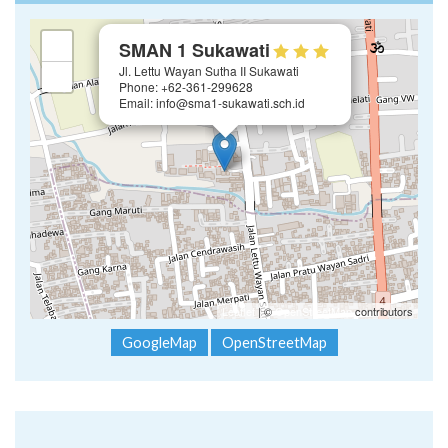
×
+
SMAN 1 Sukawati
Jl. Lettu Wayan Sutha II Sukawati
−
Phone: +62-361-299628
Email: info@sma1-sukawati.sch.id
Leaflet
| ©
OpenStreetMap
contributors
GoogleMap
OpenStreetMap