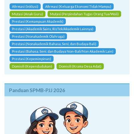
Afirmasi (Inklusi)
Afirmasi (Keluarga Ekonomi Tidak Mampu)
Mutasi (Anak Guru)
Mutasi (Perpindahan Tugas Orang Tua/Wali)
Prestasi (Kemampuan Akademik)
Prestasi (Akademik Sains, RisTek/Akademik Lainnya)
Prestasi (Nonakademik Olahraga)
Prestasi (Nonakademik Bahasa, Seni, dan Budaya Bali)
Prestasi (Bahasa, Seni, dan Budaya Non-Bali/Non Akademik Lain)
Prestasi (Kepemimpinan)
Domisili (Kependudukan)
Domisili (Krama Desa Adat)
Panduan SPMB-PJJ 2026