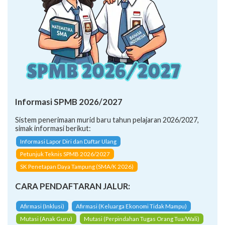
Informasi SPMB 2026/2027
Sistem penerimaan murid baru tahun pelajaran 2026/2027,
simak informasi berikut:
Informasi Lapor Diri dan Daftar Ulang
Petunjuk Teknis SPMB 2026/2027
SK Penetapan Daya Tampung (SMA/K 2026)
CARA PENDAFTARAN JALUR:
Afirmasi (Inklusi)
Afirmasi (Keluarga Ekonomi Tidak Mampu)
Mutasi (Anak Guru)
Mutasi (Perpindahan Tugas Orang Tua/Wali)