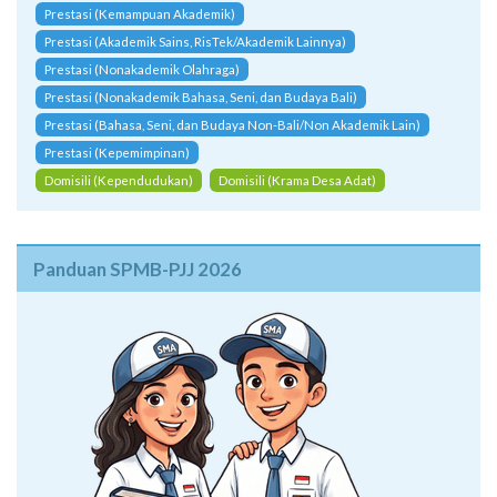
Prestasi (Kemampuan Akademik)
Prestasi (Akademik Sains, RisTek/Akademik Lainnya)
Prestasi (Nonakademik Olahraga)
Prestasi (Nonakademik Bahasa, Seni, dan Budaya Bali)
Prestasi (Bahasa, Seni, dan Budaya Non-Bali/Non Akademik Lain)
Prestasi (Kepemimpinan)
Domisili (Kependudukan)
Domisili (Krama Desa Adat)
Panduan SPMB-PJJ 2026