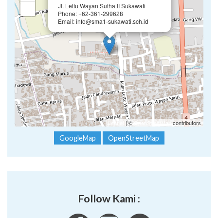
Jl. Lettu Wayan Sutha II Sukawati
−
Phone: +62-361-299628
Email: info@sma1-sukawati.sch.id
Leaflet
| ©
OpenStreetMap
contributors
GoogleMap
OpenStreetMap
Follow Kami :