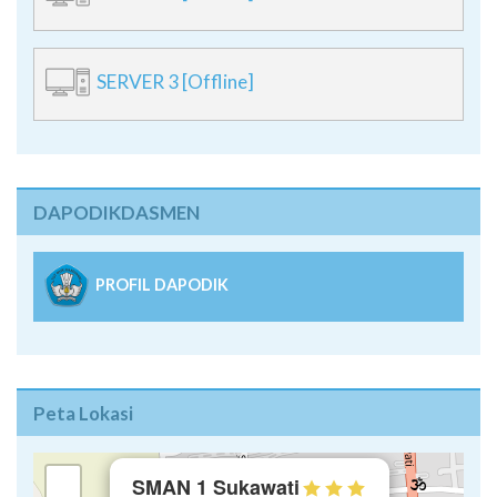
SERVER 3 [Offline]
DAPODIKDASMEN
PROFIL DAPODIK
Peta Lokasi
×
+
SMAN 1 Sukawati