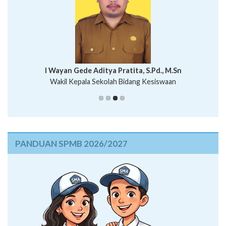
I Wayan Bawa Parmita, S.Pd
I Wayan Gede Aditya Pratita, S.Pd., M.Sn
Ni Wayan Nopi Sutantri, S.Pd.
Putu Suhartana, S.Pd.
Wakil Kepala Sekolah Bidang Kesiswaan
PANDUAN SPMB 2026/2027