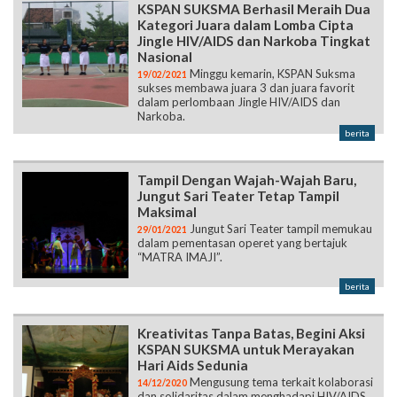
KSPAN SUKSMA Berhasil Meraih Dua
Kategori Juara dalam Lomba Cipta
Jingle HIV/AIDS dan Narkoba Tingkat
Nasional
Minggu kemarin, KSPAN Suksma
19/02/2021
sukses membawa juara 3 dan juara favorit
dalam perlombaan Jingle HIV/AIDS dan
Narkoba.
berita
Tampil Dengan Wajah-Wajah Baru,
Jungut Sari Teater Tetap Tampil
Maksimal
Jungut Sari Teater tampil memukau
29/01/2021
dalam pementasan operet yang bertajuk
“MATRA IMAJI”.
berita
Kreativitas Tanpa Batas, Begini Aksi
KSPAN SUKSMA untuk Merayakan
Hari Aids Sedunia
Mengusung tema terkait kolaborasi
14/12/2020
dan solidaritas dalam menghadapi HIV/AIDS,