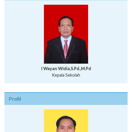
I Wayan Widia,S.Pd.,M.Pd
Kepala Sekolah
Profil