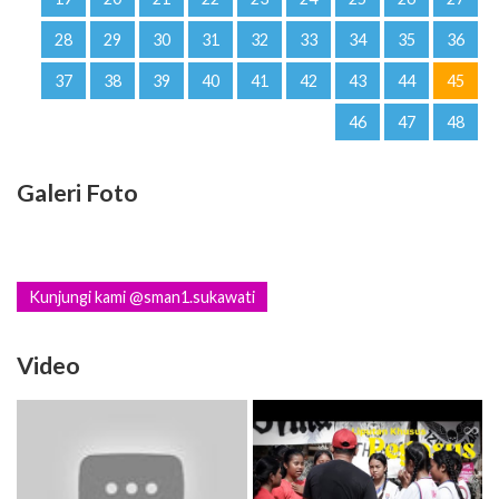
28
29
30
31
32
33
34
35
36
37
38
39
40
41
42
43
44
45
46
47
48
Galeri Foto
Kunjungi kami @sman1.sukawati
Video