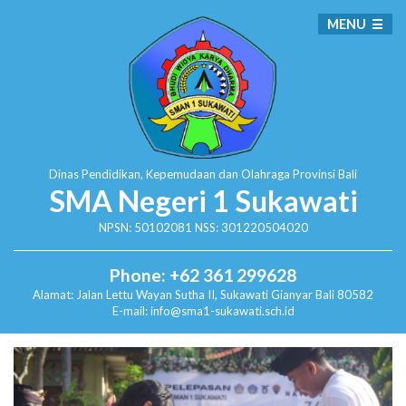
MENU
Dinas Pendidikan, Kepemudaan dan Olahraga
Provinsi Bali
SMA Negeri 1 Sukawati
NPSN: 50102081 NSS: 301220504020
Phone: +62 361 299628
Alamat:
Jalan Lettu Wayan Sutha II, Sukawati
Gianyar Bali 80582
E-mail: info@sma1-sukawati.sch.id