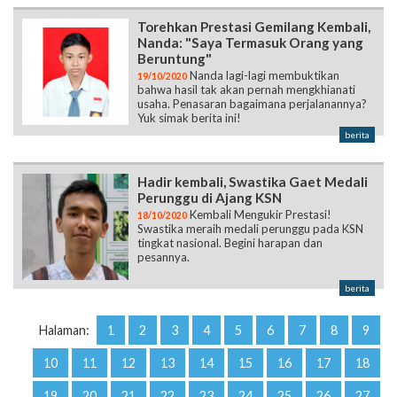
Torehkan Prestasi Gemilang Kembali,
Nanda: "Saya Termasuk Orang yang
Beruntung"
Nanda lagi-lagi membuktikan
19/10/2020
bahwa hasil tak akan pernah mengkhianati
usaha. Penasaran bagaimana perjalanannya?
Yuk simak berita ini!
berita
Hadir kembali, Swastika Gaet Medali
Perunggu di Ajang KSN
Kembali Mengukir Prestasi!
18/10/2020
Swastika meraih medali perunggu pada KSN
tingkat nasional. Begini harapan dan
pesannya.
berita
Halaman:
1
2
3
4
5
6
7
8
9
10
11
12
13
14
15
16
17
18
19
20
21
22
23
24
25
26
27