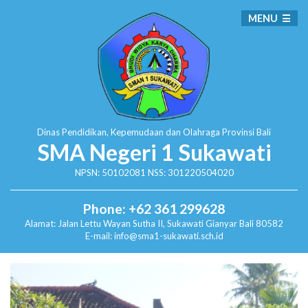
MENU
Dinas Pendidikan, Kepemudaan dan Olahraga
Provinsi Bali
SMA Negeri 1 Sukawati
NPSN: 50102081 NSS: 301220504020
Phone: +62 361 299628
Alamat:
Jalan Lettu Wayan Sutha II, Sukawati
Gianyar Bali 80582
E-mail: info@sma1-sukawati.sch.id