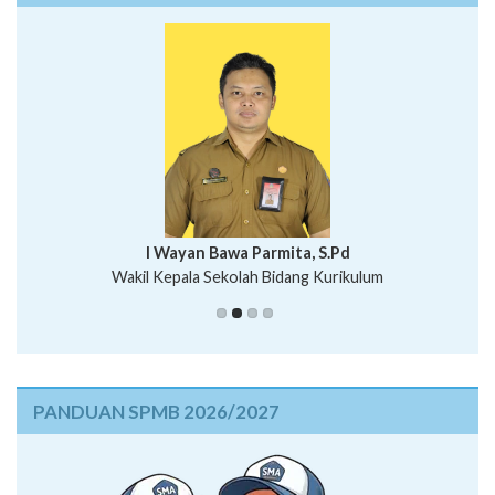
I Wayan Bawa Parmita, S.Pd
I Wayan Gede Aditya Pratita, S.Pd., M.Sn
Wakil Kepala Sekolah Bidang Kurikulum
Ni Wayan Nopi Sutantri, S.Pd.
Putu Suhartana, S.Pd.
PANDUAN SPMB 2026/2027