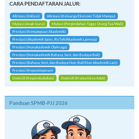
CARA PENDAFTARAN JALUR:
Afirmasi (Inklusi)
Afirmasi (Keluarga Ekonomi Tidak Mampu)
Mutasi (Anak Guru)
Mutasi (Perpindahan Tugas Orang Tua/Wali)
Prestasi (Kemampuan Akademik)
Prestasi (Akademik Sains, RisTek/Akademik Lainnya)
Prestasi (Nonakademik Olahraga)
Prestasi (Nonakademik Bahasa, Seni, dan Budaya Bali)
Prestasi (Bahasa, Seni, dan Budaya Non-Bali/Non Akademik Lain)
Prestasi (Kepemimpinan)
Domisili (Kependudukan)
Domisili (Krama Desa Adat)
Panduan SPMB-PJJ 2026