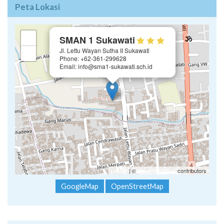
Peta Lokasi
×
+
SMAN 1 Sukawati
Jl. Lettu Wayan Sutha II Sukawati
−
Phone: +62-361-299628
Email: info@sma1-sukawati.sch.id
Leaflet
| ©
OpenStreetMap
contributors
GoogleMap
OpenStreetMap