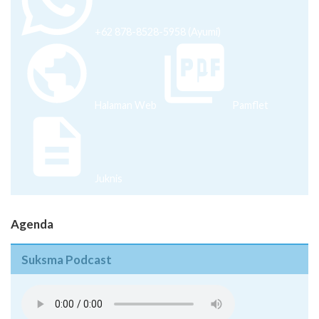
+62 878-8528-5958 (Ayumi)
Halaman Web
Pamflet
Juknis
Agenda
Suksma Podcast