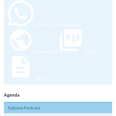
+62 878-8528-5958 (Ayumi)
Halaman Web
Pamflet
Juknis
Agenda
Suksma Podcast