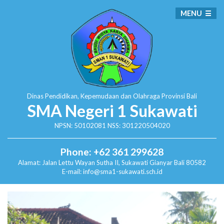
MENU
Dinas Pendidikan, Kepemudaan dan Olahraga
Provinsi Bali
SMA Negeri 1 Sukawati
NPSN: 50102081 NSS: 301220504020
Phone: +62 361 299628
Alamat:
Jalan Lettu Wayan Sutha II, Sukawati
Gianyar Bali 80582
E-mail: info@sma1-sukawati.sch.id