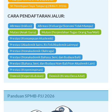
SK Penetapan Daya Tampung (SMA/K 2026)
CARA PENDAFTARAN JALUR:
Afirmasi (Inklusi)
Afirmasi (Keluarga Ekonomi Tidak Mampu)
Mutasi (Anak Guru)
Mutasi (Perpindahan Tugas Orang Tua/Wali)
Prestasi (Kemampuan Akademik)
Prestasi (Akademik Sains, RisTek/Akademik Lainnya)
Prestasi (Nonakademik Olahraga)
Prestasi (Nonakademik Bahasa, Seni, dan Budaya Bali)
Prestasi (Bahasa, Seni, dan Budaya Non-Bali/Non Akademik Lain)
Prestasi (Kepemimpinan)
Domisili (Kependudukan)
Domisili (Krama Desa Adat)
Panduan SPMB-PJJ 2026