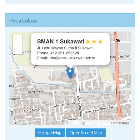
Peta Lokasi
×
+
SMAN 1 Sukawati
Jl. Lettu Wayan Sutha II Sukawati
−
Phone: +62-361-299628
Email: info@sma1-sukawati.sch.id
Leaflet
| ©
OpenStreetMap
contributors
GoogleMap
OpenStreetMap