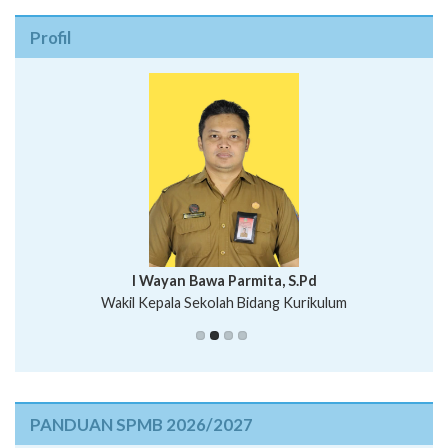
Profil
I Wayan Bawa Parmita, S.Pd
I Wayan Gede Aditya Pratita, S.Pd., M.Sn
Wakil Kepala Sekolah Bidang Kurikulum
Ni Wayan Nopi Sutantri, S.Pd.
Putu Suhartana, S.Pd.
PANDUAN SPMB 2026/2027