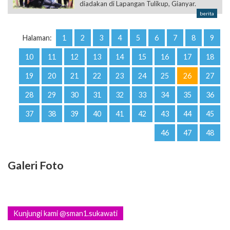
diadakan di Lapangan Tulikup, Gianyar.
berita
Halaman:
1
2
3
4
5
6
7
8
9
10
11
12
13
14
15
16
17
18
19
20
21
22
23
24
25
26
27
28
29
30
31
32
33
34
35
36
37
38
39
40
41
42
43
44
45
46
47
48
Galeri Foto
Kunjungi kami @sman1.sukawati