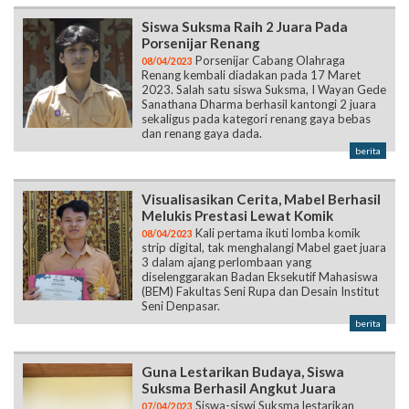
Siswa Suksma Raih 2 Juara Pada
Porsenijar Renang
Porsenijar Cabang Olahraga
08/04/2023
Renang kembali diadakan pada 17 Maret
2023. Salah satu siswa Suksma, I Wayan Gede
Sanathana Dharma berhasil kantongi 2 juara
sekaligus pada kategori renang gaya bebas
dan renang gaya dada.
berita
Visualisasikan Cerita, Mabel Berhasil
Melukis Prestasi Lewat Komik
Kali pertama ikuti lomba komik
08/04/2023
strip digital, tak menghalangi Mabel gaet juara
3 dalam ajang perlombaan yang
diselenggarakan Badan Eksekutif Mahasiswa
(BEM) Fakultas Seni Rupa dan Desain Institut
Seni Denpasar.
berita
Guna Lestarikan Budaya, Siswa
Suksma Berhasil Angkut Juara
Siswa-siswi Suksma lestarikan
07/04/2023