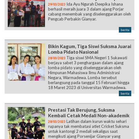
Ida Ayu Ngurah Deepika Ishana
29/03/2023
berhasil meraih juara 3 dalam ajang Porjar
cabang menembak yang diselenggarakan oleh
Pengcab Perbakin Gianyar.
berita
Bikin Kagum, Tiga Siswi Suksma Juarai
Lomba Pidato Nasional
Tiga siswi SMA Negeri 1 Sukawati
28/03/2023
berjaya sabet 3 penghargaan dalam ajang
lomba pidato yang diselenggarakan oleh
Himpunan Mahasiswa Ilmu Administrasi
Negara, Warmadewa. Lomba tersebut
berlangsung pada tanggal 15 Februari hingga
18 Maret 2023 di Universitas Warmadewa.
berita
Prestasi Tak Berujung, Suksma
Kembali Cetak Medali Non-akademik
Latihan dalam kurun waktu sehari
28/03/2023
rupanya tak membatasi atlet Cricket Suksma
untuk kantongi 2 medali sekaligus saat
mengikuti ajang Porsenijar Gianyar yang