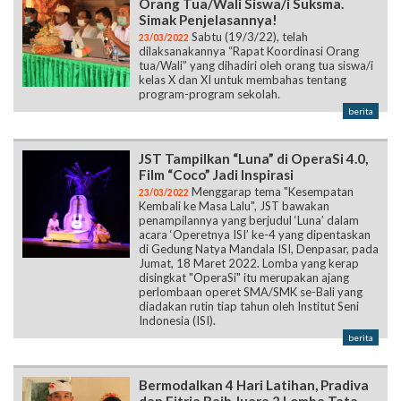
Orang Tua/Wali Siswa/i Suksma.
Simak Penjelasannya!
Sabtu (19/3/22), telah
23/03/2022
dilaksanakannya “Rapat Koordinasi Orang
tua/Wali” yang dihadiri oleh orang tua siswa/i
kelas X dan XI untuk membahas tentang
program-program sekolah.
berita
JST Tampilkan “Luna” di OperaSi 4.0,
Film “Coco” Jadi Inspirasi
Menggarap tema "Kesempatan
23/03/2022
Kembali ke Masa Lalu", JST bawakan
penampilannya yang berjudul ‘Luna’ dalam
acara ‘Operetnya ISI’ ke-4 yang dipentaskan
di Gedung Natya Mandala ISI, Denpasar, pada
Jumat, 18 Maret 2022. Lomba yang kerap
disingkat "OperaSi" itu merupakan ajang
perlombaan operet SMA/SMK se-Bali yang
diadakan rutin tiap tahun oleh Institut Seni
Indonesia (ISI).
berita
Bermodalkan 4 Hari Latihan, Pradiva