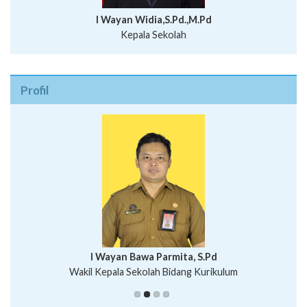
I Wayan Widia,S.Pd.,M.Pd
Kepala Sekolah
Profil
I Wayan Bawa Parmita, S.Pd
I Wayan Gede Aditya Pratita, S.Pd., M.Sn
Wakil Kepala Sekolah Bidang Kurikulum
Ni Wayan Nopi Sutantri, S.Pd.
Putu Suhartana, S.Pd.