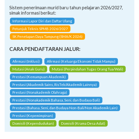
Sistem penerimaan murid baru tahun pelajaran 2026/2027,
simak informasi berikut:
Informasi Lapor Diri dan Daftar Ulang
Petunjuk Teknis SPMB 2026/2027
SK Penetapan Daya Tampung (SMA/K 2026)
CARA PENDAFTARAN JALUR:
Afirmasi (Inklusi)
Afirmasi (Keluarga Ekonomi Tidak Mampu)
Mutasi (Anak Guru)
Mutasi (Perpindahan Tugas Orang Tua/Wali)
Prestasi (Kemampuan Akademik)
Prestasi (Akademik Sains, RisTek/Akademik Lainnya)
Prestasi (Nonakademik Olahraga)
Prestasi (Nonakademik Bahasa, Seni, dan Budaya Bali)
Prestasi (Bahasa, Seni, dan Budaya Non-Bali/Non Akademik Lain)
Prestasi (Kepemimpinan)
Domisili (Kependudukan)
Domisili (Krama Desa Adat)