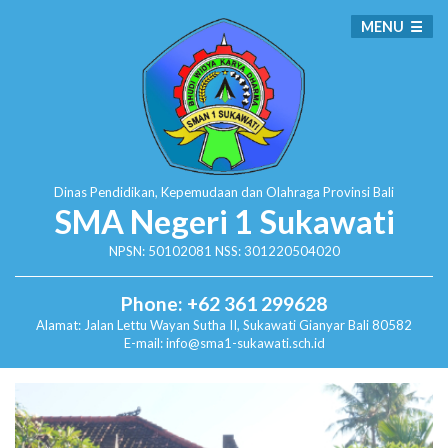
MENU
Dinas Pendidikan, Kepemudaan dan Olahraga
Provinsi Bali
SMA Negeri 1 Sukawati
NPSN: 50102081 NSS: 301220504020
Phone: +62 361 299628
Alamat:
Jalan Lettu Wayan Sutha II, Sukawati
Gianyar Bali 80582
E-mail: info@sma1-sukawati.sch.id