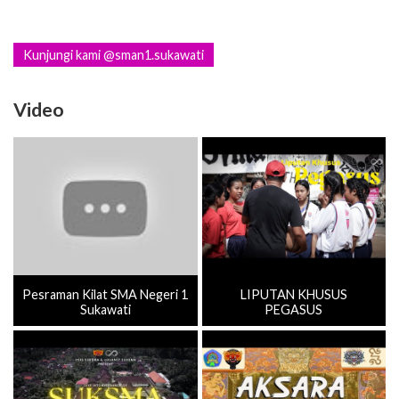
Kunjungi kami @sman1.sukawati
Video
Pesraman Kilat SMA Negeri 1
LIPUTAN KHUSUS
Sukawati
PEGASUS