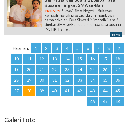
dan Fitria Raih Juara 2 Lomba Tata
Busana Tingkat SMA se-Bali
Siswa/i SMA Negeri 1 Sukawati
21/03/2022
kembali meraih prestasi dalam membawa
nama sekolah. Dua Siswa/i ini meraih juara 2
tingkat SMA se-Bali dalam lomba tata busana
INSTIKI Panjer.
berita
Halaman:
1
2
3
4
5
6
7
8
9
10
11
12
13
14
15
16
17
18
19
20
21
22
23
24
25
26
27
28
29
30
31
32
33
34
35
36
37
38
39
40
41
42
43
44
45
46
47
48
Galeri Foto