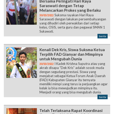
Bersama Peringati Hari Raya
Saraswati dengan Tetap
Melancarkan Prokes yang Berlaku
Suksma rayakan Hari Raya
30/03/2022
Saraswati dengan lakukan persembahyangan
yang dihadiri oleh perwakilan dari setiap
kelas, OSIS, serta guru dan pegawai SMAN 1
Sukawati.
berita
Kenali Dek Kris, Siswa Suksma Ketua
Terpilih FAD Gianyar dan Mimpinya
untuk Mengubah Dunia
I Kadek Krishna Suputra atau yang
30/03/2022
akrab disapa “Dek Kris” adalah sosok muda
dengan segudang prestasi. Siswa yang
menjabat sebagai Ketua Forum Anak Daerah
(FAD) Kabupaten Gianyar itu ternyata
memiliki mimpi yang terus ia perjuangkan agar
kelak ia bisa mewujudkan mimpinya itu.
Menjadi orang yang bisa mengubah dunia.
berita
Telah Terlaksana Rapat Koordinasi