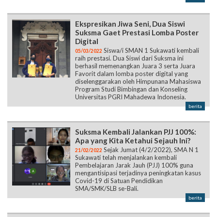
Ekspresikan Jiwa Seni, Dua Siswi
Suksma Gaet Prestasi Lomba Poster
Digital
Siswa/i SMAN 1 Sukawati kembali
05/03/2022
raih prestasi. Dua Siswi dari Suksma ini
berhasil memenangkan Juara 3 serta Juara
Favorit dalam lomba poster digital yang
diselenggarakan oleh Himpunana Mahasiswa
Program Studi Bimbingan dan Konseling
Universitas PGRI Mahadewa Indonesia.
berita
Suksma Kembali Jalankan PJJ 100%:
Apa yang Kita Ketahui Sejauh Ini?
Sejak Jumat (4/2/2022), SMA N 1
21/02/2022
Sukawati telah menjalankan kembali
Pembelajaran Jarak Jauh (PJJ) 100% guna
mengantisipasi terjadinya peningkatan kasus
Covid-19 di Satuan Pendidikan
SMA/SMK/SLB se-Bali.
berita