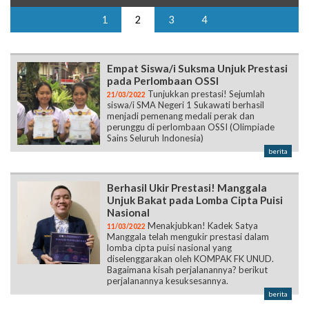
1
2
3
4
Empat Siswa/i Suksma Unjuk Prestasi
pada Perlombaan OSSI
Tunjukkan prestasi! Sejumlah
21/03/2022
siswa/i SMA Negeri 1 Sukawati berhasil
menjadi pemenang medali perak dan
perunggu di perlombaan OSSI (Olimpiade
Sains Seluruh Indonesia)
berita
Berhasil Ukir Prestasi! Manggala
Unjuk Bakat pada Lomba Cipta Puisi
Nasional
Menakjubkan! Kadek Satya
11/03/2022
Manggala telah mengukir prestasi dalam
lomba cipta puisi nasional yang
diselenggarakan oleh KOMPAK FK UNUD.
Bagaimana kisah perjalanannya? berikut
perjalanannya kesuksesannya.
berita