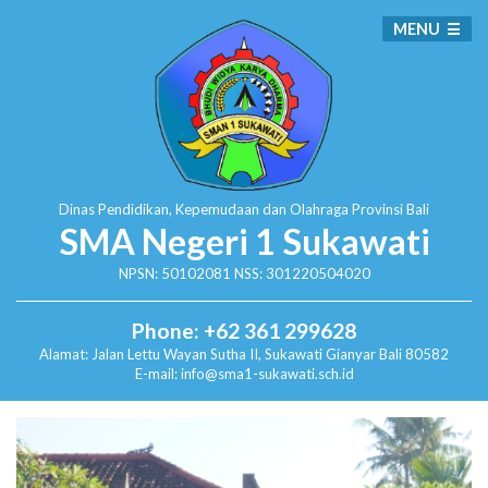
MENU
Dinas Pendidikan, Kepemudaan dan Olahraga
Provinsi Bali
SMA Negeri 1 Sukawati
NPSN: 50102081 NSS: 301220504020
Phone: +62 361 299628
Alamat:
Jalan Lettu Wayan Sutha II, Sukawati
Gianyar Bali 80582
E-mail: info@sma1-sukawati.sch.id