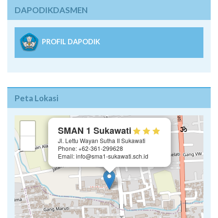
DAPODIKDASMEN
PROFIL DAPODIK
Peta Lokasi
×
+
SMAN 1 Sukawati
Jl. Lettu Wayan Sutha II Sukawati
−
Phone: +62-361-299628
Email: info@sma1-sukawati.sch.id