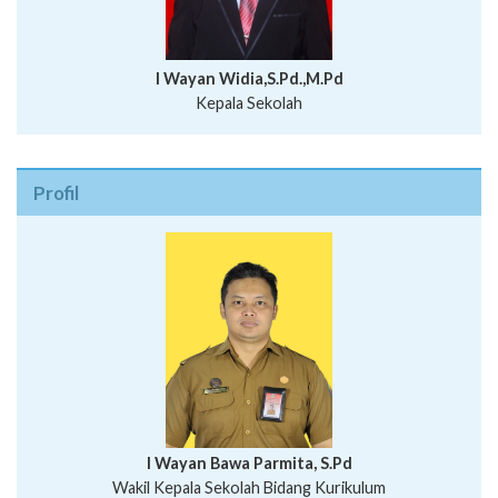
I Wayan Widia,S.Pd.,M.Pd
Kepala Sekolah
Profil
I Wayan Bawa Parmita, S.Pd
I Wayan Gede Aditya Pratita, S.Pd., M.Sn
Wakil Kepala Sekolah Bidang Kurikulum
Ni Wayan Nopi Sutantri, S.Pd.
Putu Suhartana, S.Pd.