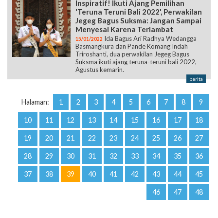
Inspiratif! Ikuti Ajang Pemilihan
'Teruna Teruni Bali 2022', Perwakilan
Jegeg Bagus Suksma: Jangan Sampai
Menyesal Karena Terlambat
Ida Bagus Ari Radhya Wedangga
15/01/2022
Basmangkura dan Pande Komang Indah
Triroshanti, dua perwakilan Jegeg Bagus
Suksma ikuti ajang teruna-teruni bali 2022,
Agustus kemarin.
berita
Halaman:
1
2
3
4
5
6
7
8
9
10
11
12
13
14
15
16
17
18
19
20
21
22
23
24
25
26
27
28
29
30
31
32
33
34
35
36
37
38
39
40
41
42
43
44
45
46
47
48