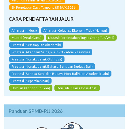
Petunjuk Teknis SPMB 2026/2027
SK Penetapan Daya Tampung (SMA/K 2026)
CARA PENDAFTARAN JALUR:
Afirmasi (Inklusi)
Afirmasi (Keluarga Ekonomi Tidak Mampu)
Mutasi (Anak Guru)
Mutasi (Perpindahan Tugas Orang Tua/Wali)
Prestasi (Kemampuan Akademik)
Prestasi (Akademik Sains, RisTek/Akademik Lainnya)
Prestasi (Nonakademik Olahraga)
Prestasi (Nonakademik Bahasa, Seni, dan Budaya Bali)
Prestasi (Bahasa, Seni, dan Budaya Non-Bali/Non Akademik Lain)
Prestasi (Kepemimpinan)
Domisili (Kependudukan)
Domisili (Krama Desa Adat)
Panduan SPMB-PJJ 2026