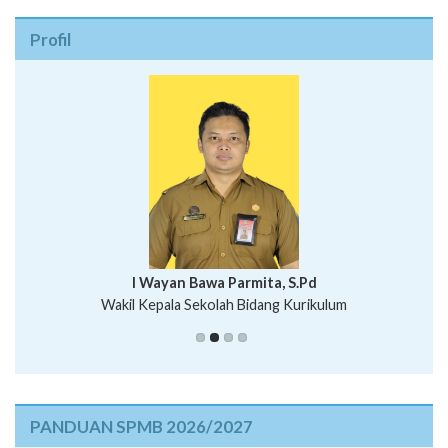
Profil
I Wayan Bawa Parmita, S.Pd
I Wayan Gede Aditya Pratita, S.Pd., M.Sn
Wakil Kepala Sekolah Bidang Kurikulum
Ni Wayan Nopi Sutantri, S.Pd.
Putu Suhartana, S.Pd.
PANDUAN SPMB 2026/2027