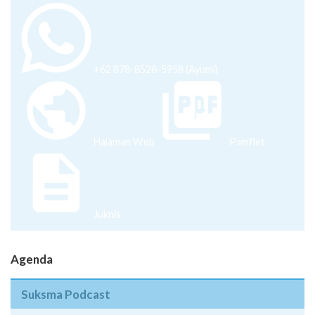
+62 878-8528-5958 (Ayumi)
Halaman Web
Pamflet
Juknis
Agenda
Suksma Podcast