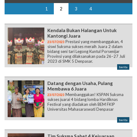
1
2
3
4
Kendala Bukan Halangan Untuk
Kantongi Juara
Prestasi yang membanggakan, 4
23/07/2023
siswi Suksma sukses meraih Juara 2 dalam
bidang seni tari Legong Kuntul Porsenijar
Provinsi yang dilaksanakan pada 26–27 Juli
2023 di SMK 5 Denpasar.
berita
Datang dengan Usaha, Pulang
Membawa 6 Juara
Membanggakan! KSPAN Suksma
23/07/2023
sukses juarai 4 bidang lomba Hardiknas
Festival yang diadakan oleh BEM FKIP
Universitas Mahasaraswati Denpasar
berita
Tim Suksma Sabet 4 Kejuaraan