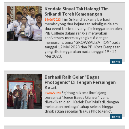
Kendala Sinyal Tak Halangi Tim
Srikandi Toreh Kemenangan
Tim Srikandi Suksma berhasil
14/06/2023
memboyong dua kejuaraan sekaligus dalam
dua event berbeda yang diselenggarakan oleh
PIB College dalam rangka merayakan
anniversary mereka yang ke-6 dengan
mengusung tema "GROWBALIZATION" pada
tanggal 12 Mei 2023 dan PPI Kota Denpasar
yang diselenggarakan pada tanggal 19 - 21
Mei 2023.
berita
Berhasil Raih Gelar "Bagus
Photogenic" Di Tengah Persaingan
Ketat
Sejebag suksma ikuti ajang
09/06/2023
bergengsi “Jegeg Bagus Gianyar” yang
diwakilkan oleh I Kadek Dwi Muliadi, dengan
melakukan berbagai tahap seleksi hingga
dinobatkan sebagai “Bagus Photogenic”.
berita