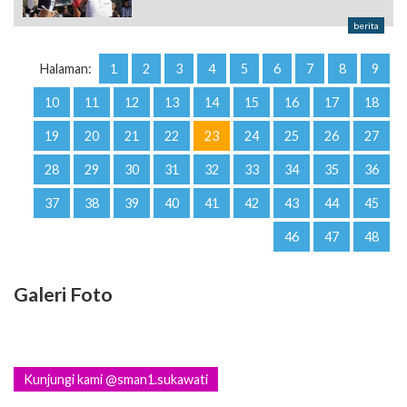
berita
Halaman:
1
2
3
4
5
6
7
8
9
10
11
12
13
14
15
16
17
18
19
20
21
22
23
24
25
26
27
28
29
30
31
32
33
34
35
36
37
38
39
40
41
42
43
44
45
46
47
48
Galeri Foto
Kunjungi kami @sman1.sukawati