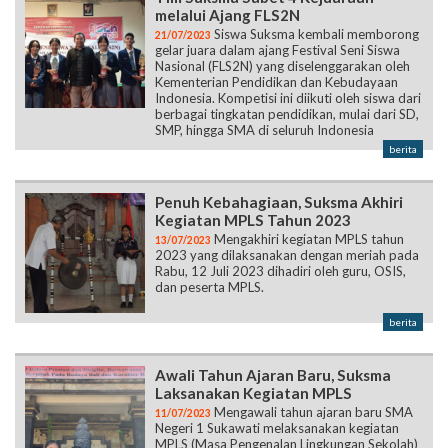
melalui Ajang FLS2N
Siswa Suksma kembali memborong
21/07/2023
gelar juara dalam ajang Festival Seni Siswa
Nasional (FLS2N) yang diselenggarakan oleh
Kementerian Pendidikan dan Kebudayaan
Indonesia. Kompetisi ini diikuti oleh siswa dari
berbagai tingkatan pendidikan, mulai dari SD,
SMP, hingga SMA di seluruh Indonesia
berita
Penuh Kebahagiaan, Suksma Akhiri
Kegiatan MPLS Tahun 2023
Mengakhiri kegiatan MPLS tahun
13/07/2023
2023 yang dilaksanakan dengan meriah pada
Rabu, 12 Juli 2023 dihadiri oleh guru, OSIS,
dan peserta MPLS.
berita
Awali Tahun Ajaran Baru, Suksma
Laksanakan Kegiatan MPLS
Mengawali tahun ajaran baru SMA
11/07/2023
Negeri 1 Sukawati melaksanakan kegiatan
MPLS (Masa Pengenalan Lingkungan Sekolah)