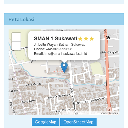
Peta Lokasi
×
+
SMAN 1 Sukawati
Jl. Lettu Wayan Sutha II Sukawati
−
Phone: +62-361-299628
Email: info@sma1-sukawati.sch.id
Leaflet
| ©
OpenStreetMap
contributors
GoogleMap
OpenStreetMap