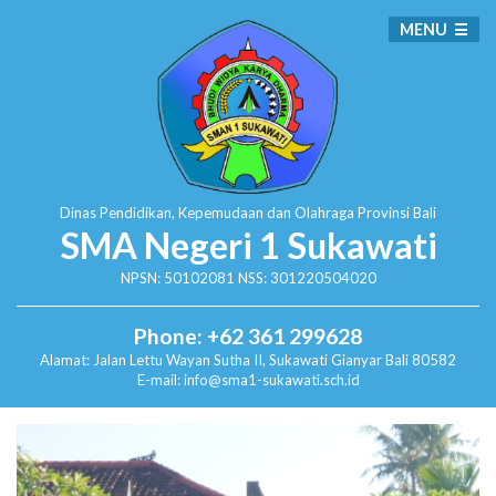
MENU
Dinas Pendidikan, Kepemudaan dan Olahraga
Provinsi Bali
SMA Negeri 1 Sukawati
NPSN: 50102081 NSS: 301220504020
Phone: +62 361 299628
Alamat:
Jalan Lettu Wayan Sutha II, Sukawati
Gianyar Bali 80582
E-mail: info@sma1-sukawati.sch.id