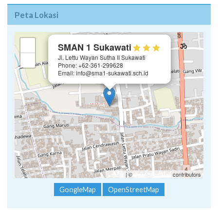
Peta Lokasi
×
+
SMAN 1 Sukawati
Jl. Lettu Wayan Sutha II Sukawati
−
Phone: +62-361-299628
Email: info@sma1-sukawati.sch.id
Leaflet
| ©
OpenStreetMap
contributors
GoogleMap
OpenStreetMap