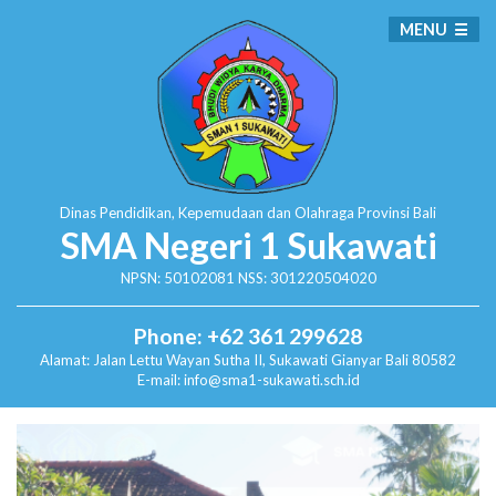
MENU
Dinas Pendidikan, Kepemudaan dan Olahraga
Provinsi Bali
SMA Negeri 1 Sukawati
NPSN: 50102081 NSS: 301220504020
Phone: +62 361 299628
Alamat:
Jalan Lettu Wayan Sutha II, Sukawati
Gianyar Bali 80582
E-mail: info@sma1-sukawati.sch.id