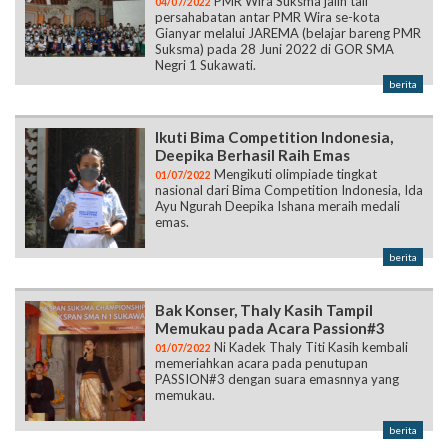
PMR Wira Suksma jalin tali
04/07/2022
persahabatan antar PMR Wira se-kota
Gianyar melalui JAREMA (belajar bareng PMR
Suksma) pada 28 Juni 2022 di GOR SMA
Negri 1 Sukawati.
berita
Ikuti Bima Competition Indonesia,
Deepika Berhasil Raih Emas
Mengikuti olimpiade tingkat
01/07/2022
nasional dari Bima Competition Indonesia, Ida
Ayu Ngurah Deepika Ishana meraih medali
emas.
berita
Bak Konser, Thaly Kasih Tampil
Memukau pada Acara Passion#3
Ni Kadek Thaly Titi Kasih kembali
01/07/2022
memeriahkan acara pada penutupan
PASSION#3 dengan suara emasnnya yang
memukau.
berita