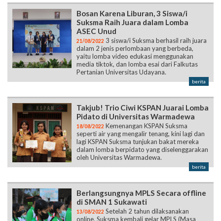
Bosan Karena Liburan, 3 Siswa/i
Suksma Raih Juara dalam Lomba
ASEC Unud
3 siswa/i Suksma berhasil raih juara
21/08/2022
dalam 2 jenis perlombaan yang berbeda,
yaitu lomba video edukasi menggunakan
media tiktok, dan lomba esai dari Falkutas
Pertanian Universitas Udayana.
berita
Takjub! Trio Ciwi KSPAN Juarai Lomba
Pidato di Universitas Warmadewa
Kemenangan KSPAN Suksma
18/08/2022
seperti air yang mengalir tenang, kini lagi dan
lagi KSPAN Suksma tunjukan bakat mereka
dalam lomba berpidato yang diselenggarakan
oleh Universitas Warmadewa.
berita
Berlangsungnya MPLS Secara offline
di SMAN 1 Sukawati
Setelah 2 tahun dilaksanakan
13/08/2022
online, Suksma kembali gelar MPLS (Masa