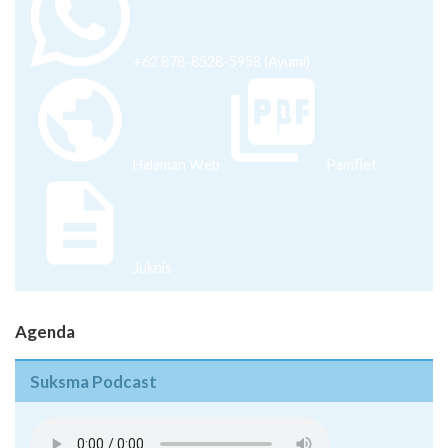
+62 878-8528-5958 (Ayumi)
Halaman Web
Pamflet
Juknis
Agenda
Suksma Podcast