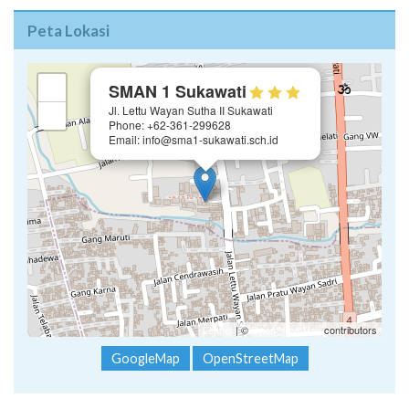
Peta Lokasi
×
+
SMAN 1 Sukawati
Jl. Lettu Wayan Sutha II Sukawati
−
Phone: +62-361-299628
Email: info@sma1-sukawati.sch.id
Leaflet
| ©
OpenStreetMap
contributors
GoogleMap
OpenStreetMap