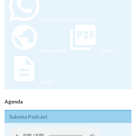
+62 878-8528-5958 (Ayumi)
Halaman Web
Pamflet
Juknis
Agenda
Suksma Podcast