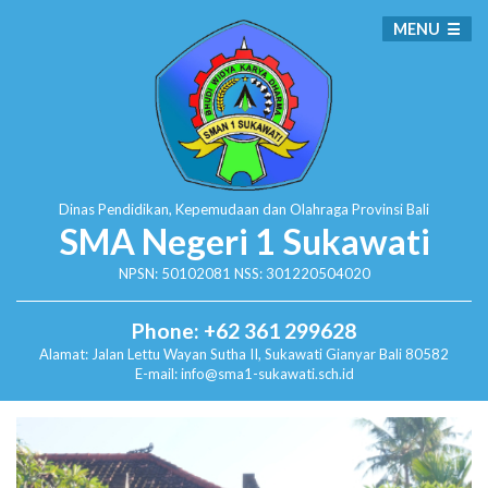
MENU
Dinas Pendidikan, Kepemudaan dan Olahraga
Provinsi Bali
SMA Negeri 1 Sukawati
NPSN: 50102081 NSS: 301220504020
Phone: +62 361 299628
Alamat:
Jalan Lettu Wayan Sutha II, Sukawati
Gianyar Bali 80582
E-mail: info@sma1-sukawati.sch.id