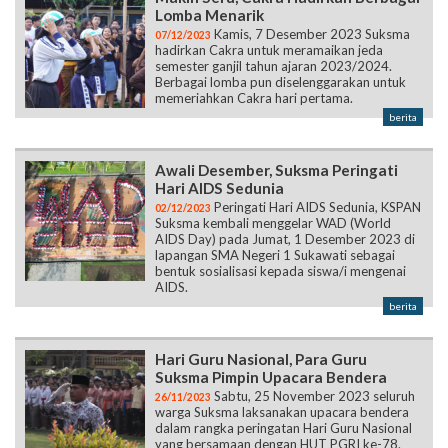
Lomba Menarik
Kamis, 7 Desember 2023 Suksma
07/12/2023
hadirkan Cakra untuk meramaikan jeda
semester ganjil tahun ajaran 2023/2024.
Berbagai lomba pun diselenggarakan untuk
memeriahkan Cakra hari pertama.
berita
Awali Desember, Suksma Peringati
Hari AIDS Sedunia
Peringati Hari AIDS Sedunia, KSPAN
02/12/2023
Suksma kembali menggelar WAD (World
AIDS Day) pada Jumat, 1 Desember 2023 di
lapangan SMA Negeri 1 Sukawati sebagai
bentuk sosialisasi kepada siswa/i mengenai
AIDS.
berita
Hari Guru Nasional, Para Guru
Suksma Pimpin Upacara Bendera
Sabtu, 25 November 2023 seluruh
26/11/2023
warga Suksma laksanakan upacara bendera
dalam rangka peringatan Hari Guru Nasional
yang bersamaan dengan HUT PGRI ke-78.