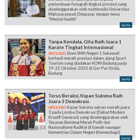
perlombaan fotografi tingkat provinsi yang
diselenggarakan oleh multimedia Universitas
Mahasaraswati Denpasar dengan tema
"Mental Health"
berita
Tanpa Kendala, Gita Raih Juara 1
Karate Tingkat Internasional
Siswi SMA Negeri 1 Sukawati
08/11/2023
berhasil meraih prestasi dalam ajang Sport
Tourism yang diadakan KONI Badung pada
19-22 Oktober 2023 di Gor Puri Krida,
Badung
berita
Terus Beraksi, Kspan Suksma Raih
Juara 3 Demokrasi.
Kspan Suksma sukses meraih juara
08/11/2023
3 pada Lomba Demokrasi (Debat Modern
Kreatif Generasi) yang diselenggarakan oleh
Yayasan Benteng Merah Putih dan
Nasionalisme Radikal di bawah naungan
Kementrian Dalam Negeri (Kemendagri)
berita