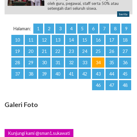
oleh guru, pegawai, staff serta 50% atau
setengah dari seluruh siswa.
berita
Halaman:
1
2
3
4
5
6
7
8
9
10
11
12
13
14
15
16
17
18
19
20
21
22
23
24
25
26
27
28
29
30
31
32
33
34
35
36
37
38
39
40
41
42
43
44
45
46
47
48
Galeri Foto
Kunjungi kami @sman1.sukawati