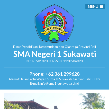
MENU
Dinas Pendidikan, Kepemudaan dan Olahraga
Provinsi Bali
SMA Negeri 1 Sukawati
NPSN: 50102081 NSS: 301220504020
Phone: +62 361 299628
Alamat:
Jalan Lettu Wayan Sutha II, Sukawati
Gianyar Bali 80582
E-mail: info@sma1-sukawati.sch.id