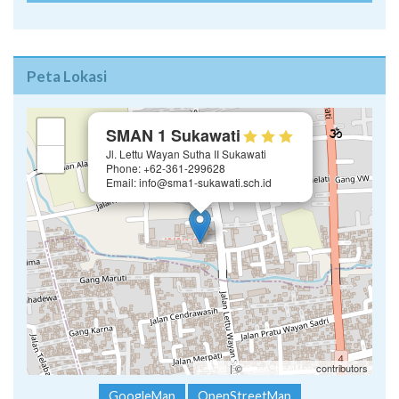
Peta Lokasi
×
+
SMAN 1 Sukawati
Jl. Lettu Wayan Sutha II Sukawati
−
Phone: +62-361-299628
Email: info@sma1-sukawati.sch.id
Leaflet
| ©
OpenStreetMap
contributors
GoogleMap
OpenStreetMap