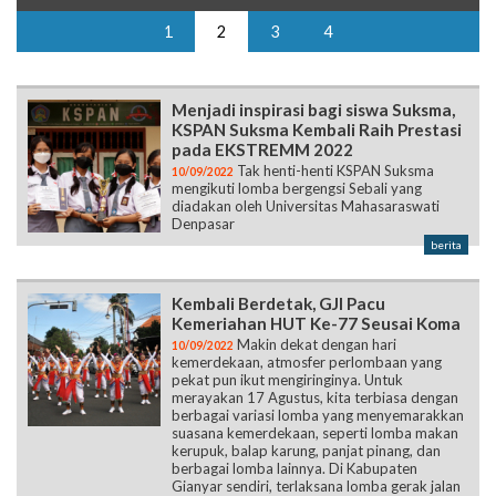
1
2
3
4
Menjadi inspirasi bagi siswa Suksma,
KSPAN Suksma Kembali Raih Prestasi
pada EKSTREMM 2022
Tak henti-henti KSPAN Suksma
10/09/2022
mengikuti lomba bergengsi Sebali yang
diadakan oleh Universitas Mahasaraswati
Denpasar
berita
Kembali Berdetak, GJI Pacu
Kemeriahan HUT Ke-77 Seusai Koma
Makin dekat dengan hari
10/09/2022
kemerdekaan, atmosfer perlombaan yang
pekat pun ikut mengiringinya. Untuk
merayakan 17 Agustus, kita terbiasa dengan
berbagai variasi lomba yang menyemarakkan
suasana kemerdekaan, seperti lomba makan
kerupuk, balap karung, panjat pinang, dan
berbagai lomba lainnya. Di Kabupaten
Gianyar sendiri, terlaksana lomba gerak jalan