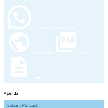
+62 878-8528-5958 (Ayumi)
Halaman Web
Pamflet
Juknis
Agenda
Suksma Podcast