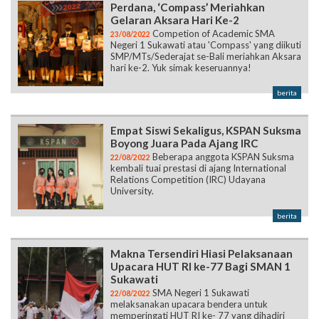
Perdana, ‘Compass’ Meriahkan
Gelaran Aksara Hari Ke-2
Competion of Academic SMA
23/08/2022
Negeri 1 Sukawati atau 'Compass' yang diikuti
SMP/MTs/Sederajat se-Bali meriahkan Aksara
hari ke-2. Yuk simak keseruannya!
berita
Empat Siswi Sekaligus, KSPAN Suksma
Boyong Juara Pada Ajang IRC
Beberapa anggota KSPAN Suksma
22/08/2022
kembali tuai prestasi di ajang International
Relations Competition (IRC) Udayana
University.
berita
Makna Tersendiri Hiasi Pelaksanaan
Upacara HUT RI ke-77 Bagi SMAN 1
Sukawati
SMA Negeri 1 Sukawati
22/08/2022
melaksanakan upacara bendera untuk
memperingati HUT RI ke- 77 yang dihadiri