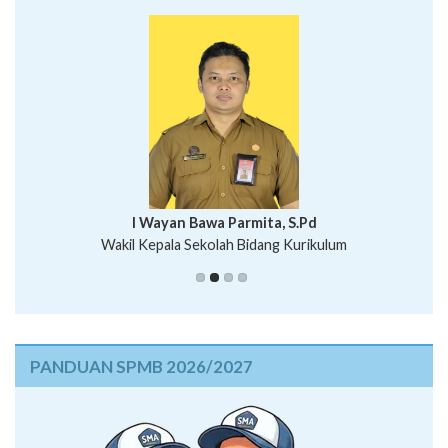
I Wayan Bawa Parmita, S.Pd
I Wayan Gede Aditya Pratita, S.Pd., M.Sn
Wakil Kepala Sekolah Bidang Kurikulum
Ni Wayan Nopi Sutantri, S.Pd.
Putu Suhartana, S.Pd.
PANDUAN SPMB 2026/2027