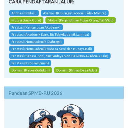
CARA PENDAFTARAN JALUR:
Afirmasi (Inklusi)
Afirmasi (Keluarga Ekonomi Tidak Mampu)
Mutasi (Anak Guru)
Mutasi (Perpindahan Tugas Orang Tua/Wali)
Prestasi (Kemampuan Akademik)
Prestasi (Akademik Sains, RisTek/Akademik Lainnya)
Prestasi (Nonakademik Olahraga)
Prestasi (Nonakademik Bahasa, Seni, dan Budaya Bali)
Prestasi (Bahasa, Seni, dan Budaya Non-Bali/Non Akademik Lain)
Prestasi (Kepemimpinan)
Domisili (Kependudukan)
Domisili (Krama Desa Adat)
Panduan SPMB-PJJ 2026