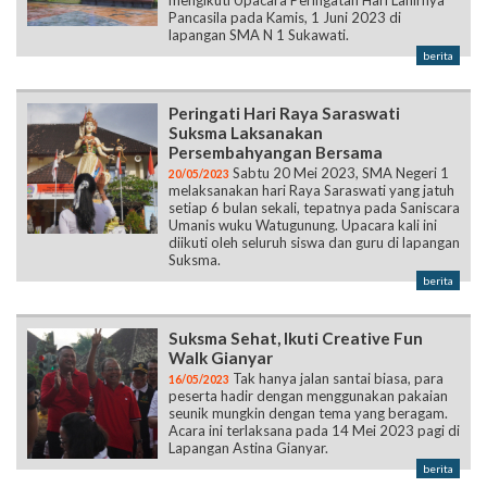
mengikuti Upacara Peringatan Hari Lahirnya
Pancasila pada Kamis, 1 Juni 2023 di
lapangan SMA N 1 Sukawati.
berita
Peringati Hari Raya Saraswati
Suksma Laksanakan
Persembahyangan Bersama
Sabtu 20 Mei 2023, SMA Negeri 1
20/05/2023
melaksanakan hari Raya Saraswati yang jatuh
setiap 6 bulan sekali, tepatnya pada Saniscara
Umanis wuku Watugunung. Upacara kali ini
diikuti oleh seluruh siswa dan guru di lapangan
Suksma.
berita
Suksma Sehat, Ikuti Creative Fun
Walk Gianyar
Tak hanya jalan santai biasa, para
16/05/2023
peserta hadir dengan menggunakan pakaian
seunik mungkin dengan tema yang beragam.
Acara ini terlaksana pada 14 Mei 2023 pagi di
Lapangan Astina Gianyar.
berita