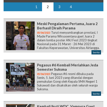
1
2
3
4
Meski Pengalaman Pertama, Juara 2
Berhasil Diraih Parama
Turut menyumbangkan prestasi, I
05/06/2023
Made Parama Wiryasentana gaet Juara 2
dalam lomba poster ANJ Fest 2023 tingkat
Nasional pada 31 Maret - 26 Mei 2023 di
Fakultas Keperawatan, Universitas Airlangga.
berita
Pegasus #6 Kembali Meriahkan Jeda
Semester Suksma
Pegasus #6 resmi dibuka pada
05/06/2023
Senin, 5 Juni 2023 yang ditandai dengan
pemukulan Gong oleh Kepala SMA Negeri 1
Sukawati dan disaksikan oleh seluruh warga
Suksma.
berita
Kembali Ikuti WDC, Vampyra Gaet