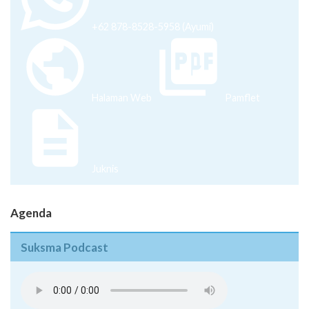
+62 878-8528-5958 (Ayumi)
Halaman Web
Pamflet
Juknis
Agenda
Suksma Podcast