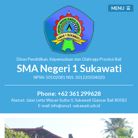
MENU
Dinas Pendidikan, Kepemudaan dan Olahraga
Provinsi Bali
SMA Negeri 1 Sukawati
NPSN: 50102081 NSS: 301220504020
Phone: +62 361 299628
Alamat:
Jalan Lettu Wayan Sutha II, Sukawati
Gianyar Bali 80582
E-mail: info@sma1-sukawati.sch.id