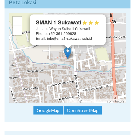
Peta Lokasi
×
+
SMAN 1 Sukawati
Jl. Lettu Wayan Sutha II Sukawati
−
Phone: +62-361-299628
Email: info@sma1-sukawati.sch.id
Leaflet
| ©
OpenStreetMap
contributors
GoogleMap
OpenStreetMap