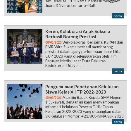
satu siswi XE 11 Suksma, berhasil menggaet
Juara 3 Nyurat Lontar se-Bali.
berita
Keren, Kolaborasi Anak Suksma
Berhasil Borong Prestasi
Berkolaborasi bersama, KSPAN dan
08/05/2023
PMR Wira Suksma berhasil memborong
prestasi dalam ajang perlombaan Janar Dūta
CUP 2023 yang diselenggarakan oleh Tim
Bantuan Medis Janar Duta Fakultas
Kedokteran Udayana.
berita
Pengumuman Penetapan Kelulusan
Siswa Kelas XII TP 2022-2023
Atas ijin Bapak Kepala SMA Negeri
05/05/2023
1 Sukawati, dengan ini kami menyampaikan
informasi kelulusan Peserta Didik Tahun
Pelajaran 2022-2023 yang dituangkan dalam
SK Kelulusan Nomor: 421/305/SMA.Suk.2023
berita