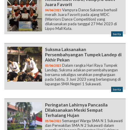
Juara Favorit
Vampyra Dance Suksma berhasil
04/06/2023
meraih Juara Favorit pada ajang WDC
(Warriors Dance Competition) yang
dilaksanakan pada tanggal 27 Mei 2023 di
Lippo Mall Kuta.
berita
Suksma Laksanakan
Persembahyangan Tumpek Landep di
Akhir Pekan
Dalam rangka Hari Raya Tumpek
03/06/2023
Landep, Suksma adakan persembahyangan
bersama sekaligus serahkan penghargaan
pada Sabtu, 3 Juni 2023 yang berlangsung di
lapangan SMA Negeri 1 Sukawati.
berita
Peringatan Lahirnya Pancasila
Dilaksanakan Meski Sempat
Terhalang Hujan
Semangat Warga SMA N 1 Sukawati
01/06/2023
dan Perwakilan SMA N 2 Sukawati dalam