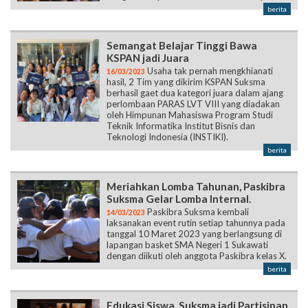
berita
Semangat Belajar Tinggi Bawa
KSPAN jadi Juara
Usaha tak pernah mengkhianati
16/03/2023
hasil, 2 Tim yang dikirim KSPAN Suksma
berhasil gaet dua kategori juara dalam ajang
perlombaan PARAS LVT VIII yang diadakan
oleh Himpunan Mahasiswa Program Studi
Teknik Informatika Institut Bisnis dan
Teknologi Indonesia (INSTIKI).
berita
Meriahkan Lomba Tahunan, Paskibra
Suksma Gelar Lomba Internal.
Paskibra Suksma kembali
14/03/2023
laksanakan event rutin setiap tahunnya pada
tanggal 10 Maret 2023 yang berlangsung di
lapangan basket SMA Negeri 1 Sukawati
dengan diikuti oleh anggota Paskibra kelas X.
berita
Edukasi Siswa, Suksma jadi Partisipan