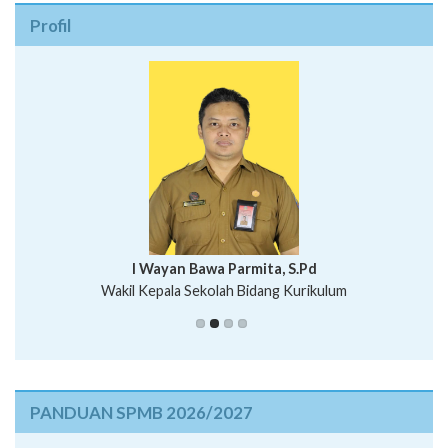
Profil
I Wayan Bawa Parmita, S.Pd
I Wayan Gede Aditya Pratita, S.Pd., M.Sn
Wakil Kepala Sekolah Bidang Kurikulum
Ni Wayan Nopi Sutantri, S.Pd.
Putu Suhartana, S.Pd.
PANDUAN SPMB 2026/2027