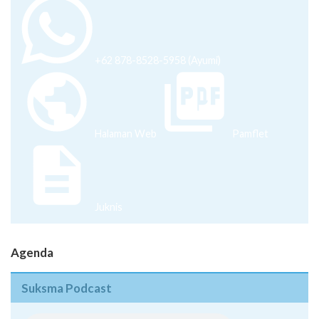
+62 878-8528-5958 (Ayumi)
Halaman Web
Pamflet
Juknis
Agenda
Suksma Podcast