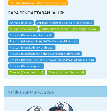
SK Penetapan Daya Tampung (SMA/K 2026)
CARA PENDAFTARAN JALUR:
Afirmasi (Inklusi)
Afirmasi (Keluarga Ekonomi Tidak Mampu)
Mutasi (Anak Guru)
Mutasi (Perpindahan Tugas Orang Tua/Wali)
Prestasi (Kemampuan Akademik)
Prestasi (Akademik Sains, RisTek/Akademik Lainnya)
Prestasi (Nonakademik Olahraga)
Prestasi (Nonakademik Bahasa, Seni, dan Budaya Bali)
Prestasi (Bahasa, Seni, dan Budaya Non-Bali/Non Akademik Lain)
Prestasi (Kepemimpinan)
Domisili (Kependudukan)
Domisili (Krama Desa Adat)
Panduan SPMB-PJJ 2026