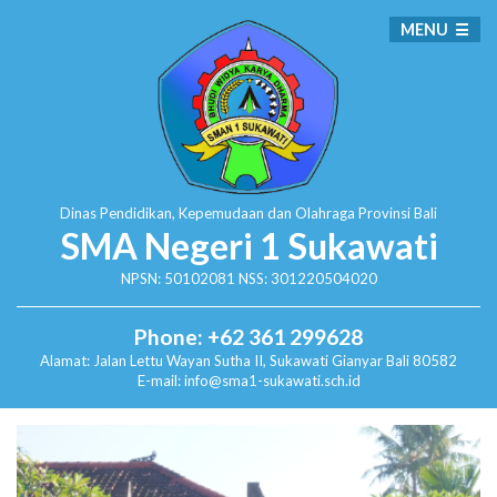
MENU
Dinas Pendidikan, Kepemudaan dan Olahraga
Provinsi Bali
SMA Negeri 1 Sukawati
NPSN: 50102081 NSS: 301220504020
Phone: +62 361 299628
Alamat:
Jalan Lettu Wayan Sutha II, Sukawati
Gianyar Bali 80582
E-mail: info@sma1-sukawati.sch.id