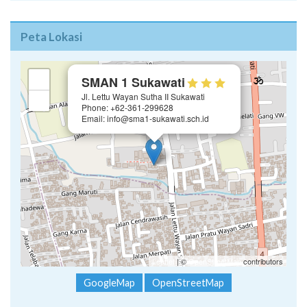
Peta Lokasi
×
+
SMAN 1 Sukawati
Jl. Lettu Wayan Sutha II Sukawati
−
Phone: +62-361-299628
Email: info@sma1-sukawati.sch.id
Leaflet
| ©
OpenStreetMap
contributors
GoogleMap
OpenStreetMap