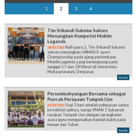
1
2
3
4
Tim Srikandi Suksma Sukses
Menangkan Kompetisi Mobile
Legends
Raih juara 2, Tim Srikandi Suksma
28/03/2023
sukses menangkan UNMAS E-sport
Championship pada ajang perlombaan
Mobile Legends yang berlangsung pada
tanggal 17 dan 18 Maret di Universitas
Mahasaraswati, Denpasar.
berita
Persembahyangan Bersama sebagai
Puncak Perayaan Tumpek Uye
Usai 5 hari setelah pelepasan satwa
25/03/2023
ke habitat aslinya, warga SMAN 1 Sukawati
rayakan Tumpek Uye dengan serangkaian
acara guna mengamalkan bentuk bakti pada
hewan dan Tuhan
berita