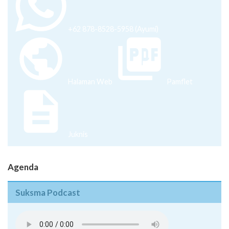
+62 878-8528-5958 (Ayumi)
Halaman Web
Pamflet
Juknis
Agenda
Suksma Podcast