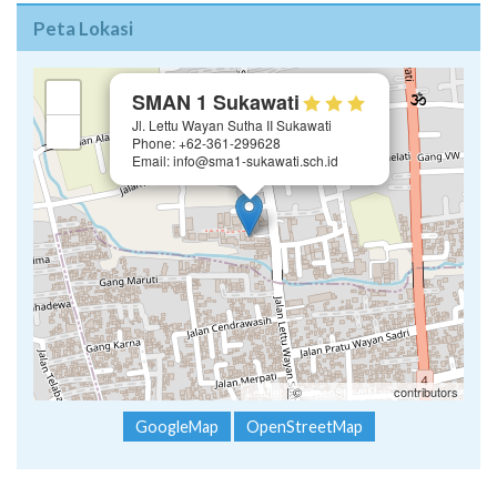
Peta Lokasi
×
+
SMAN 1 Sukawati
Jl. Lettu Wayan Sutha II Sukawati
−
Phone: +62-361-299628
Email: info@sma1-sukawati.sch.id
Leaflet
| ©
OpenStreetMap
contributors
GoogleMap
OpenStreetMap