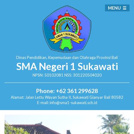
MENU
Dinas Pendidikan, Kepemudaan dan Olahraga
Provinsi Bali
SMA Negeri 1 Sukawati
NPSN: 50102081 NSS: 301220504020
Phone: +62 361 299628
Alamat:
Jalan Lettu Wayan Sutha II, Sukawati
Gianyar Bali 80582
E-mail: info@sma1-sukawati.sch.id