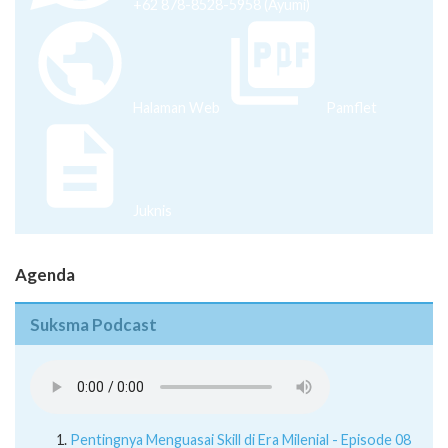
+62 878-8528-5958 (Ayumi)
Halaman Web
Pamflet
Juknis
Agenda
Suksma Podcast
Pentingnya Menguasai Skill di Era Milenial - Episode 08