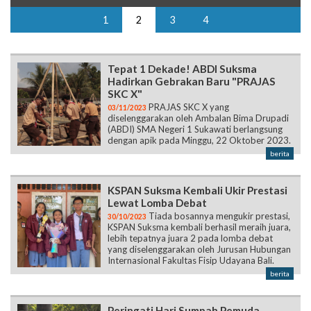
1
2
3
4
Tepat 1 Dekade! ABDI Suksma
Hadirkan Gebrakan Baru "PRAJAS
SKC X"
PRAJAS SKC X yang
03/11/2023
diselenggarakan oleh Ambalan Bima Drupadi
(ABDI) SMA Negeri 1 Sukawati berlangsung
dengan apik pada Minggu, 22 Oktober 2023.
berita
KSPAN Suksma Kembali Ukir Prestasi
Lewat Lomba Debat
Tiada bosannya mengukir prestasi,
30/10/2023
KSPAN Suksma kembali berhasil meraih juara,
lebih tepatnya juara 2 pada lomba debat
yang diselenggarakan oleh Jurusan Hubungan
Internasional Fakultas Fisip Udayana Bali.
berita
Peringati Hari Sumpah Pemuda,