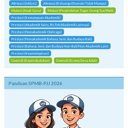
Afirmasi (Inklusi)
Afirmasi (Keluarga Ekonomi Tidak Mampu)
Mutasi (Anak Guru)
Mutasi (Perpindahan Tugas Orang Tua/Wali)
Prestasi (Kemampuan Akademik)
Prestasi (Akademik Sains, RisTek/Akademik Lainnya)
Prestasi (Nonakademik Olahraga)
Prestasi (Nonakademik Bahasa, Seni, dan Budaya Bali)
Prestasi (Bahasa, Seni, dan Budaya Non-Bali/Non Akademik Lain)
Prestasi (Kepemimpinan)
Domisili (Kependudukan)
Domisili (Krama Desa Adat)
Panduan SPMB-PJJ 2026