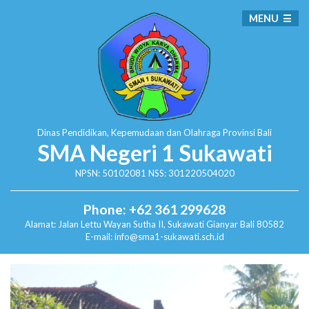
MENU
Dinas Pendidikan, Kepemudaan dan Olahraga
Provinsi Bali
SMA Negeri 1 Sukawati
NPSN: 50102081 NSS: 301220504020
Phone: +62 361 299628
Alamat:
Jalan Lettu Wayan Sutha II, Sukawati
Gianyar Bali 80582
E-mail: info@sma1-sukawati.sch.id