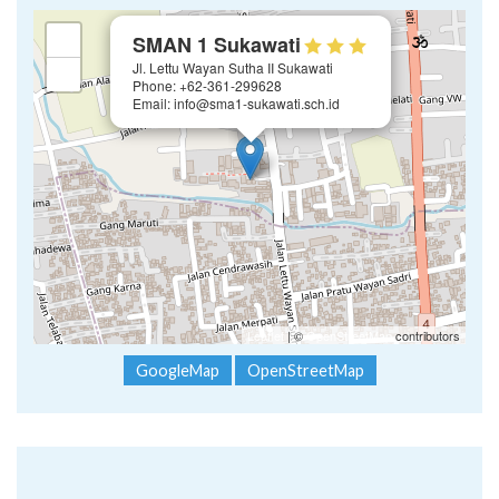
×
+
SMAN 1 Sukawati
Jl. Lettu Wayan Sutha II Sukawati
−
Phone: +62-361-299628
Email: info@sma1-sukawati.sch.id
Leaflet
| ©
OpenStreetMap
contributors
GoogleMap
OpenStreetMap