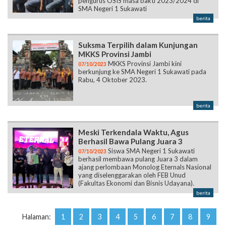
pengurus OSIS masa bakti 2023/2024 di
SMA Negeri 1 Sukawati
berita
Suksma Terpilih dalam Kunjungan
MKKS Provinsi Jambi
MKKS Provinsi Jambi kini
07/10/2023
berkunjung ke SMA Negeri 1 Sukawati pada
Rabu, 4 Oktober 2023.
berita
Meski Terkendala Waktu, Agus
Berhasil Bawa Pulang Juara 3
Siswa SMA Negeri 1 Sukawati
07/10/2023
berhasil membawa pulang Juara 3 dalam
ajang perlombaan Monolog Eternals Nasional
yang diselenggarakan oleh FEB Unud
(Fakultas Ekonomi dan Bisnis Udayana).
berita
Halaman:
1
2
3
4
5
6
7
8
9