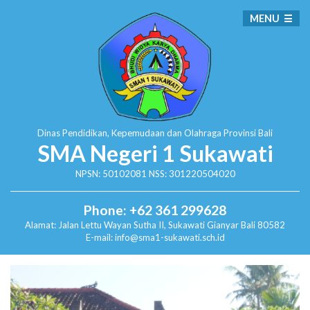
MENU
Dinas Pendidikan, Kepemudaan dan Olahraga
Provinsi Bali
SMA Negeri 1 Sukawati
NPSN: 50102081 NSS: 301220504020
Phone: +62 361 299628
Alamat:
Jalan Lettu Wayan Sutha II, Sukawati
Gianyar Bali 80582
E-mail: info@sma1-sukawati.sch.id