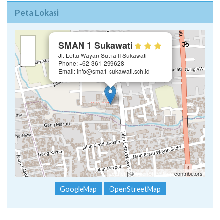
Peta Lokasi
×
+
SMAN 1 Sukawati
Jl. Lettu Wayan Sutha II Sukawati
−
Phone: +62-361-299628
Email: info@sma1-sukawati.sch.id
Leaflet
| ©
OpenStreetMap
contributors
GoogleMap
OpenStreetMap