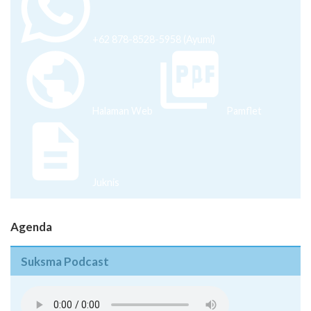
+62 878-8528-5958 (Ayumi)
Halaman Web
Pamflet
Juknis
Agenda
Suksma Podcast