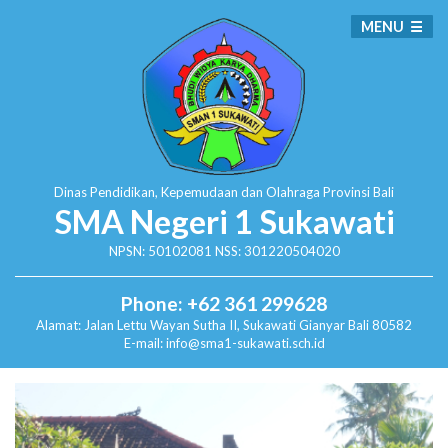
MENU
Dinas Pendidikan, Kepemudaan dan Olahraga
Provinsi Bali
SMA Negeri 1 Sukawati
NPSN: 50102081 NSS: 301220504020
Phone: +62 361 299628
Alamat:
Jalan Lettu Wayan Sutha II, Sukawati
Gianyar Bali 80582
E-mail: info@sma1-sukawati.sch.id