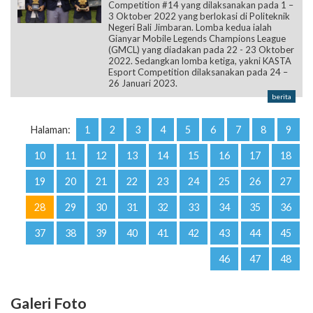
Competition #14 yang dilaksanakan pada 1 –
3 Oktober 2022 yang berlokasi di Politeknik
Negeri Bali Jimbaran. Lomba kedua ialah
Gianyar Mobile Legends Champions League
(GMCL) yang diadakan pada 22 - 23 Oktober
2022. Sedangkan lomba ketiga, yakni KASTA
Esport Competition dilaksanakan pada 24 –
26 Januari 2023.
berita
Halaman:
1
2
3
4
5
6
7
8
9
10
11
12
13
14
15
16
17
18
19
20
21
22
23
24
25
26
27
28
29
30
31
32
33
34
35
36
37
38
39
40
41
42
43
44
45
46
47
48
Galeri Foto