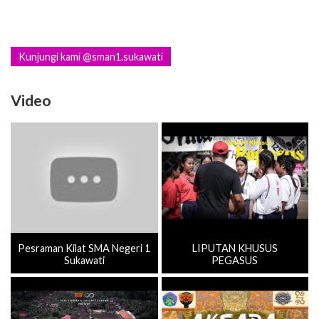
Kunjungi kami @sman1.sukawati
Video
Pesraman Kilat SMA Negeri 1
LIPUTAN KHUSUS
Sukawati
PEGASUS