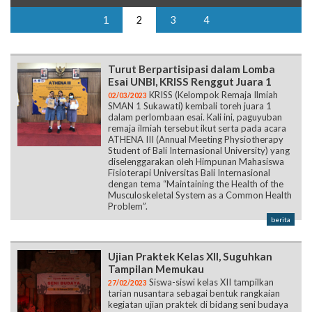
1
2
3
4
Turut Berpartisipasi dalam Lomba
Esai UNBI, KRISS Renggut Juara 1
KRISS (Kelompok Remaja Ilmiah
02/03/2023
SMAN 1 Sukawati) kembali toreh juara 1
dalam perlombaan esai. Kali ini, paguyuban
remaja ilmiah tersebut ikut serta pada acara
ATHENA III (Annual Meeting Physiotherapy
Student of Bali Internasional University) yang
diselenggarakan oleh Himpunan Mahasiswa
Fisioterapi Universitas Bali Internasional
dengan tema “Maintaining the Health of the
Musculoskeletal System as a Common Health
Problem”.
berita
Ujian Praktek Kelas XII, Suguhkan
Tampilan Memukau
Siswa-siswi kelas XII tampilkan
27/02/2023
tarian nusantara sebagai bentuk rangkaian
kegiatan ujian praktek di bidang seni budaya