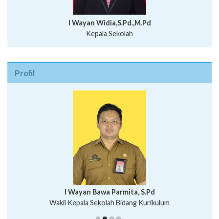
I Wayan Widia,S.Pd.,M.Pd
Kepala Sekolah
Profil
I Wayan Bawa Parmita, S.Pd
I Wayan Gede Aditya Pratita, S.Pd., M.Sn
Wakil Kepala Sekolah Bidang Kurikulum
Ni Wayan Nopi Sutantri, S.Pd.
Putu Suhartana, S.Pd.