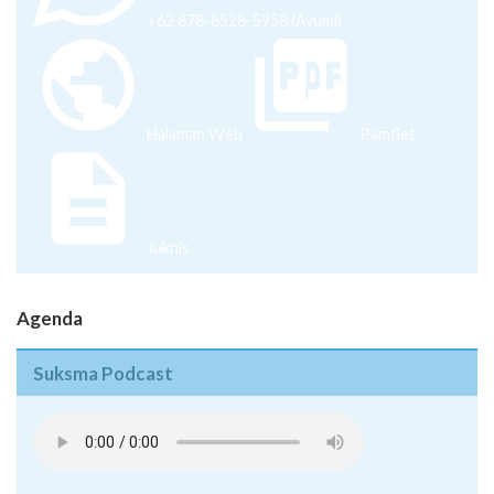
+62 878-8528-5958 (Ayumi)
Halaman Web
Pamflet
Juknis
Agenda
Suksma Podcast