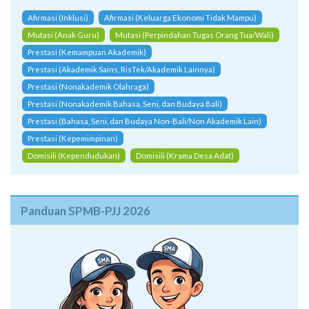
Afirmasi (Inklusi)
Afirmasi (Keluarga Ekonomi Tidak Mampu)
Mutasi (Anak Guru)
Mutasi (Perpindahan Tugas Orang Tua/Wali)
Prestasi (Kemampuan Akademik)
Prestasi (Akademik Sains, RisTek/Akademik Lainnya)
Prestasi (Nonakademik Olahraga)
Prestasi (Nonakademik Bahasa, Seni, dan Budaya Bali)
Prestasi (Bahasa, Seni, dan Budaya Non-Bali/Non Akademik Lain)
Prestasi (Kepemimpinan)
Domisili (Kependudukan)
Domisili (Krama Desa Adat)
Panduan SPMB-PJJ 2026