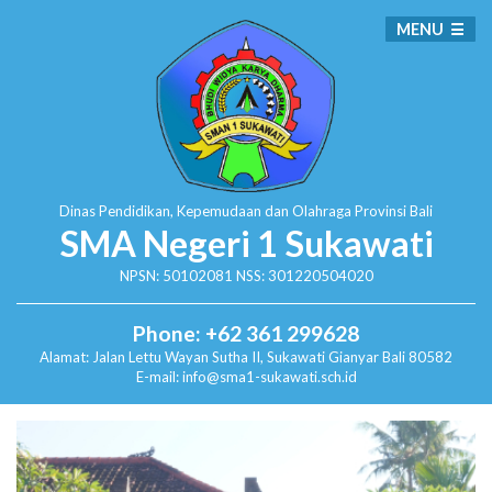
MENU
Dinas Pendidikan, Kepemudaan dan Olahraga
Provinsi Bali
SMA Negeri 1 Sukawati
NPSN: 50102081 NSS: 301220504020
Phone: +62 361 299628
Alamat:
Jalan Lettu Wayan Sutha II, Sukawati
Gianyar Bali 80582
E-mail: info@sma1-sukawati.sch.id