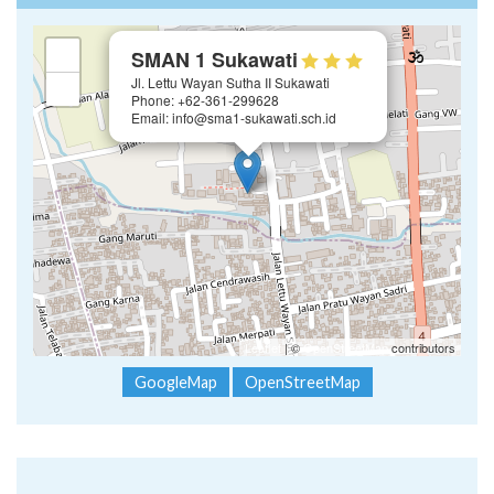
×
+
SMAN 1 Sukawati
Jl. Lettu Wayan Sutha II Sukawati
−
Phone: +62-361-299628
Email: info@sma1-sukawati.sch.id
Leaflet
| ©
OpenStreetMap
contributors
GoogleMap
OpenStreetMap