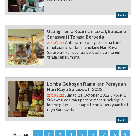
berita
Usung Tema Kearifan Lokal, Suasana
Saraswati Terasa Berbeda
Antusiasme warga Suksma ikuti
22/10/2022
rangkaian kegiatan menjelang Hari Raya
Saraswati yang cukup berbeda dari tahun-
tahun sebelumnya.
berita
Lomba Gebogan Ramaikan Perayaan
Hari Raya Saraswati 2022
Jumat, 21 Oktober 2022 SMA N 1
21/10/2022
Sukawati adakan upacara mecaru sekaligus
lomba gebogan sebagai bentuk perayaan hari
raya Saraswati.
berita
Halaman:
1
2
3
4
5
6
7
8
9