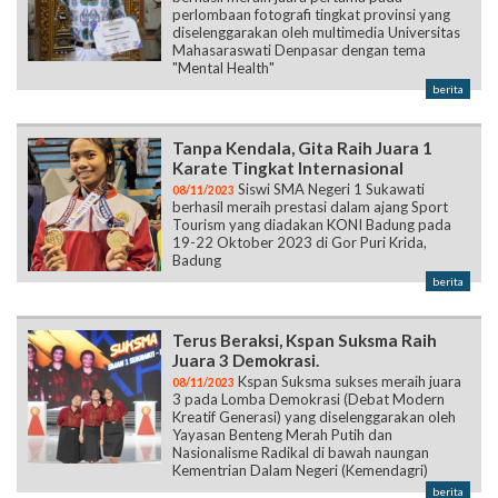
berita
Tanpa Kendala, Gita Raih Juara 1
Karate Tingkat Internasional
Siswi SMA Negeri 1 Sukawati
08/11/2023
berhasil meraih prestasi dalam ajang Sport
Tourism yang diadakan KONI Badung pada
19-22 Oktober 2023 di Gor Puri Krida,
Badung
berita
Terus Beraksi, Kspan Suksma Raih
Juara 3 Demokrasi.
Kspan Suksma sukses meraih juara
08/11/2023
3 pada Lomba Demokrasi (Debat Modern
Kreatif Generasi) yang diselenggarakan oleh
Yayasan Benteng Merah Putih dan
Nasionalisme Radikal di bawah naungan
Kementrian Dalam Negeri (Kemendagri)
berita
Halaman:
1
2
3
4
5
6
7
8
9