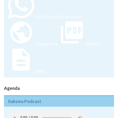
+62 878-8528-5958 (Ayumi)
Halaman Web
Pamflet
Juknis
Agenda
Suksma Podcast
Pentingnya Menguasai Skill di Era Milenial - Episode 08