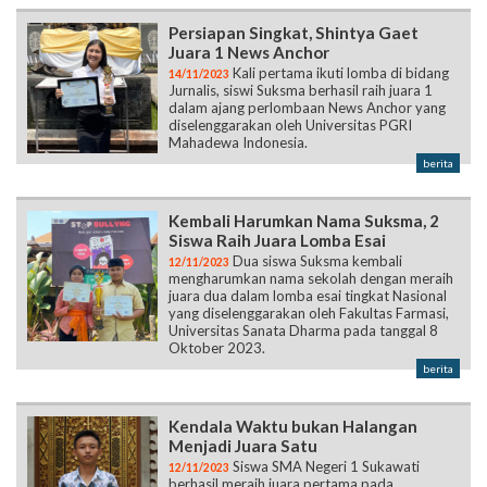
14/11/2023
Jurnalis, siswi Suksma berhasil raih juara 1
dalam ajang perlombaan News Anchor yang
diselenggarakan oleh Universitas PGRI
Mahadewa Indonesia.
berita
Kembali Harumkan Nama Suksma, 2
Siswa Raih Juara Lomba Esai
Dua siswa Suksma kembali
12/11/2023
mengharumkan nama sekolah dengan meraih
juara dua dalam lomba esai tingkat Nasional
yang diselenggarakan oleh Fakultas Farmasi,
Universitas Sanata Dharma pada tanggal 8
Oktober 2023.
berita
Kendala Waktu bukan Halangan
Menjadi Juara Satu
Siswa SMA Negeri 1 Sukawati
12/11/2023
berhasil meraih juara pertama pada
perlombaan fotografi tingkat provinsi yang
diselenggarakan oleh multimedia Universitas
Mahasaraswati Denpasar dengan tema
"Mental Health"