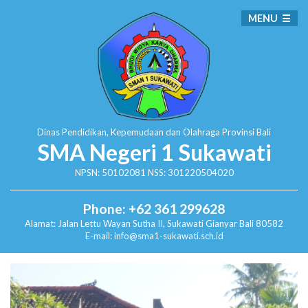
MENU
Dinas Pendidikan, Kepemudaan dan Olahraga
Provinsi Bali
SMA Negeri 1 Sukawati
NPSN: 50102081 NSS: 301220504020
Phone: +62 361 299628
Alamat:
Jalan Lettu Wayan Sutha II, Sukawati
Gianyar Bali 80582
E-mail: info@sma1-sukawati.sch.id