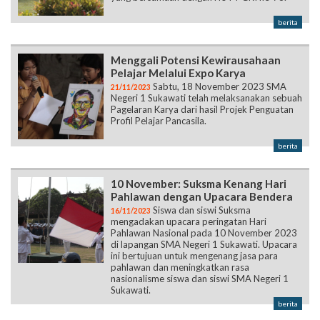
Menggali Potensi Kewirausahaan
Pelajar Melalui Expo Karya
Sabtu, 18 November 2023 SMA
21/11/2023
Negeri 1 Sukawati telah melaksanakan sebuah
Pagelaran Karya dari hasil Projek Penguatan
Profil Pelajar Pancasila.
berita
10 November: Suksma Kenang Hari
Pahlawan dengan Upacara Bendera
Siswa dan siswi Suksma
16/11/2023
mengadakan upacara peringatan Hari
Pahlawan Nasional pada 10 November 2023
di lapangan SMA Negeri 1 Sukawati. Upacara
ini bertujuan untuk mengenang jasa para
pahlawan dan meningkatkan rasa
nasionalisme siswa dan siswi SMA Negeri 1
Sukawati.
berita
Persiapan Singkat, Shintya Gaet
Juara 1 News Anchor
Kali pertama ikuti lomba di bidang