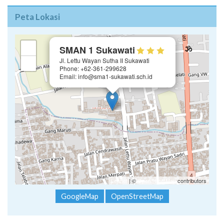
×
+
SMAN 1 Sukawati
Jl. Lettu Wayan Sutha II Sukawati
−
Phone: +62-361-299628
Email: info@sma1-sukawati.sch.id
Leaflet
| ©
OpenStreetMap
contributors
GoogleMap
OpenStreetMap