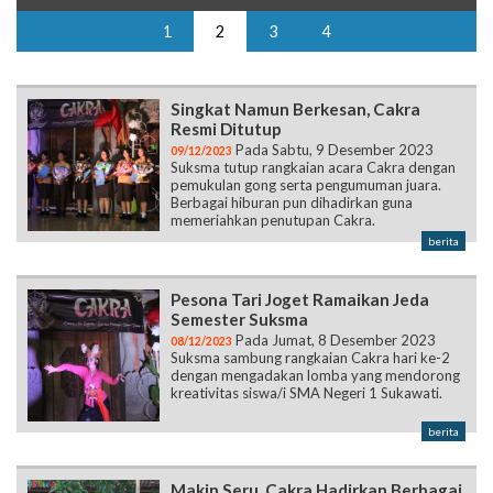
Singkat Namun Berkesan, Cakra
Resmi Ditutup
Pada Sabtu, 9 Desember 2023
09/12/2023
Suksma tutup rangkaian acara Cakra dengan
pemukulan gong serta pengumuman juara.
Berbagai hiburan pun dihadirkan guna
memeriahkan penutupan Cakra.
berita
Pesona Tari Joget Ramaikan Jeda
Semester Suksma
Pada Jumat, 8 Desember 2023
08/12/2023
Suksma sambung rangkaian Cakra hari ke-2
dengan mengadakan lomba yang mendorong
kreativitas siswa/i SMA Negeri 1 Sukawati.
berita
Makin Seru, Cakra Hadirkan Berbagai
Lomba Menarik
Kamis, 7 Desember 2023 Suksma
07/12/2023
hadirkan Cakra untuk meramaikan jeda
semester ganjil tahun ajaran 2023/2024.