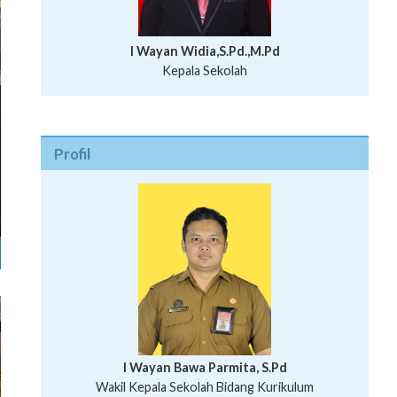
I Wayan Widia,S.Pd.,M.Pd
Kepala Sekolah
Profil
I Wayan Bawa Parmita, S.Pd
I Wayan Gede Aditya Pratita, S.Pd., M.Sn
Wakil Kepala Sekolah Bidang Kurikulum
Ni Wayan Nopi Sutantri, S.Pd.
Putu Suhartana, S.Pd.