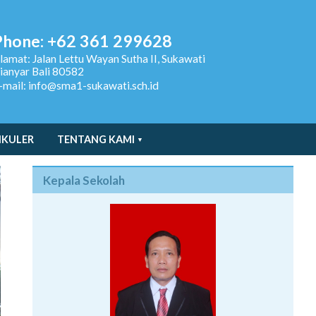
Phone: +62 361 299628
lamat:
Jalan Lettu Wayan Sutha II, Sukawati
ianyar Bali 80582
-mail: info@sma1-sukawati.sch.id
IKULER
TENTANG KAMI
Kepala Sekolah