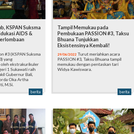
ub, KSPAN Suksma
Tampil Memukau pada
Edukasi AIDS &
Pembukaan PASSION #3, Taksu
Perlombaan
Bhuana Tunjukkan
Eksistensinya Kembali!
on #3 (KSPAN Suksma
Turut meriahkan acara
29/06/2022
) yang
PASSION #3, Taksu Bhuana tampil
oleh ekstrakurikuler
memukau dengan pentaskan tari
ri 1 Sukawati raih
Widya Kawiswara.
kil Gubernur Bali,
okorda Oka Artha
, M.Si.
berita
berita