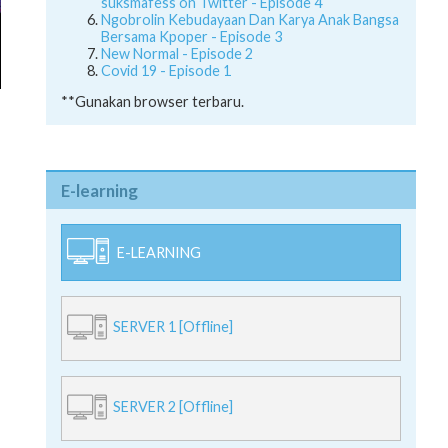
suksmafess on Twitter - Episode 4
Ngobrolin Kebudayaan Dan Karya Anak Bangsa
Bersama Kpoper - Episode 3
New Normal - Episode 2
Covid 19 - Episode 1
**Gunakan browser terbaru.
E-learning
E-LEARNING
SERVER 1 [Offline]
SERVER 2 [Offline]