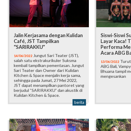
Jalin Kerjasama dengan Kulidan
Siswi-Siswi S
Café, JST Tampilkan
Layar Kaca! 
“SARIRAKKU”
Performa Me
Acara ABG Ba
Jungut Sari Teater (JST),
14/06/2022
salah satu ekstrakurikuler Suksma
Turut
13/06/2022
kembali tampilkan pementasan. Jungut
ABG Bali, Vampy
Sari Teater dan Owner dari Kulidan
Bhuana tampil 
Kitchen & Space menjalin kerja sama,
mengesankan
sehingga pada Jumat, 27 Mei 2022,
JST dapat menampilkan pantoret yang
berjudul “SARIRAKKU” dan akustik di
Kulidan Kitchen & Space.
berita