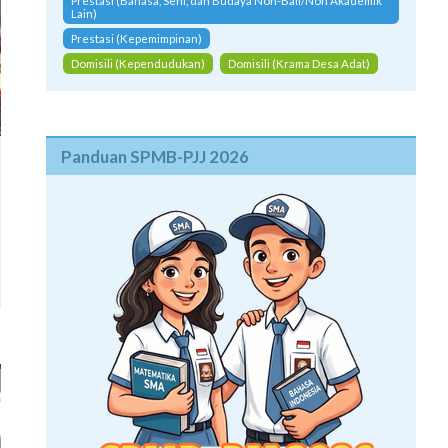
Prestasi (Bahasa, Seni, dan Budaya Non-Bali/Non Akademik
Lain)
Prestasi (Kepemimpinan)
Domisili (Kependudukan)
Domisili (Krama Desa Adat)
Panduan SPMB-PJJ 2026