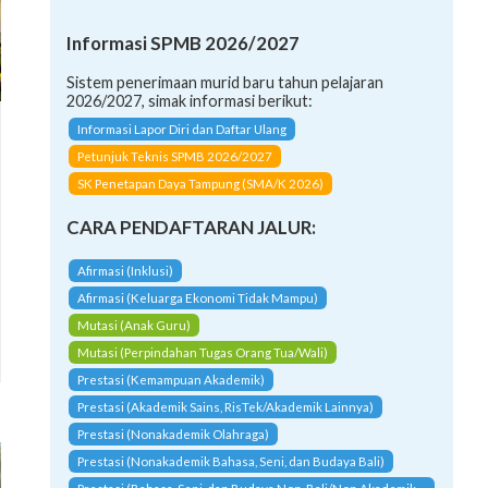
Informasi SPMB 2026/2027
Sistem penerimaan murid baru tahun pelajaran
2026/2027, simak informasi berikut:
Informasi Lapor Diri dan Daftar Ulang
Petunjuk Teknis SPMB 2026/2027
SK Penetapan Daya Tampung (SMA/K 2026)
CARA PENDAFTARAN JALUR:
Afirmasi (Inklusi)
Afirmasi (Keluarga Ekonomi Tidak Mampu)
Mutasi (Anak Guru)
Mutasi (Perpindahan Tugas Orang Tua/Wali)
Prestasi (Kemampuan Akademik)
Prestasi (Akademik Sains, RisTek/Akademik Lainnya)
Prestasi (Nonakademik Olahraga)
Prestasi (Nonakademik Bahasa, Seni, dan Budaya Bali)