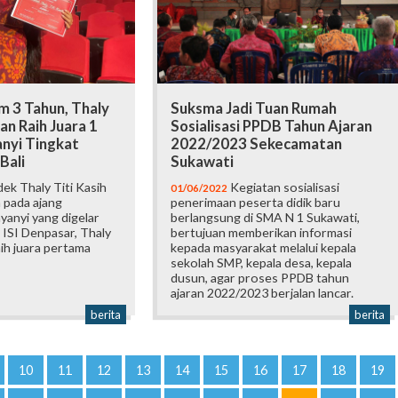
m 3 Tahun, Thaly
Suksma Jadi Tuan Rumah
n Raih Juara 1
Sosialisasi PPDB Tahun Ajaran
nyi Tingkat
2022/2023 Sekecamatan
Bali
Sukawati
ek Thaly Titi Kasih
Kegiatan sosialisasi
01/06/2022
 pada ajang
penerimaan peserta didik baru
anyi yang digelar
berlangsung di SMA N 1 Sukawati,
 ISI Denpasar, Thaly
bertujuan memberikan informasi
ih juara pertama
kepada masyarakat melalui kepala
sekolah SMP, kepala desa, kepala
dusun, agar proses PPDB tahun
ajaran 2022/2023 berjalan lancar.
berita
berita
10
11
12
13
14
15
16
17
18
19