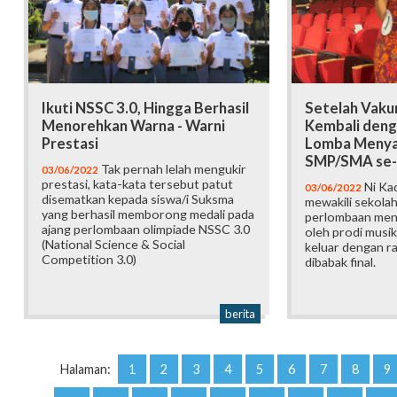
Ikuti NSSC 3.0, Hingga Berhasil
Setelah Vaku
Menorehkan Warna - Warni
Kembali denga
Prestasi
Lomba Menya
SMP/SMA se-
Tak pernah lelah mengukir
03/06/2022
prestasi, kata-kata tersebut patut
Ni Kad
03/06/2022
disematkan kepada siswa/i Suksma
mewakili sekolah
yang berhasil memborong medali pada
perlombaan meny
ajang perlombaan olimpiade NSSC 3.0
oleh prodi musik
(National Science & Social
keluar dengan ra
Competition 3.0)
dibabak final.
berita
Halaman:
1
2
3
4
5
6
7
8
9