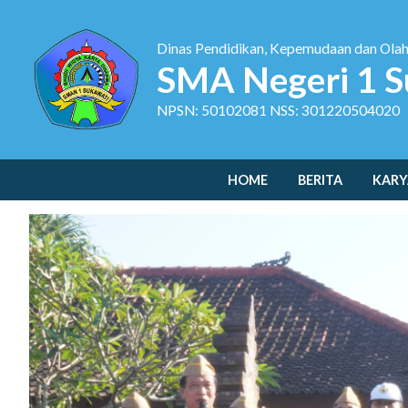
Dinas Pendidikan, Kepemudaan dan Ola
SMA Negeri 1 S
NPSN: 50102081 NSS: 301220504020
HOME
BERITA
KARY