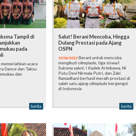
uksma Tampil di
Salut! Berani Mencoba, Hingga
Tunjukkan
Dulang Prestasi pada Ajang
mukau pada
OSPN
li
Berani untuk mencoba
13/06/2022
mengikuti olimpiade, tiga siswa/i
 memeriahkan acara
Suksma yakni: I Kadek Arimbawa, Ni
ra Dance dan Taksu
Putu Devi Nirmala Putri, dan Zaki
memukau dan
Ramadhani berhasil meraih prestasi di
salah satu ajang olimpiade bergengsi
di Indonesia
berita
berita