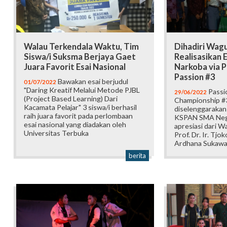
Walau Terkendala Waktu, Tim
Dihadiri Wag
Siswa/i Suksma Berjaya Gaet
Realisasikan 
Juara Favorit Esai Nasional
Narkoba via 
Passion #3
Bawakan esai berjudul
01/07/2022
"Daring Kreatif Melalui Metode PJBL
Passi
29/06/2022
(Project Based Learning) Dari
Championship #3
Kacamata Pelajar" 3 siswa/i berhasil
diselenggarakan 
raih juara favorit pada perlombaan
KSPAN SMA Nege
esai nasional yang diadakan oleh
apresiasi dari Wa
Universitas Terbuka
Prof. Dr. Ir. Tj
Ardhana Sukawati
berita