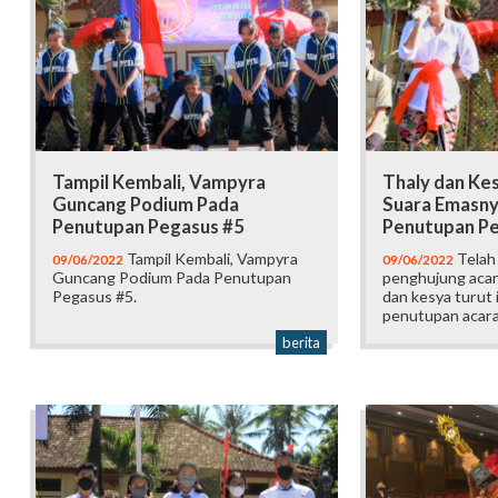
Tampil Kembali, Vampyra
Thaly dan Ke
Guncang Podium Pada
Suara Emasnya
Penutupan Pegasus #5
Penutupan Pe
Tampil Kembali, Vampyra
Telah
09/06/2022
09/06/2022
Guncang Podium Pada Penutupan
penghujung acar
Pegasus #5.
dan kesya turut 
penutupan acara
berita