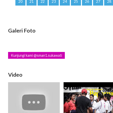
20
21
22
23
24
25
26
27
28
Galeri Foto
Kunjungi kami @sman1.sukawati
Video