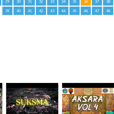
29
30
31
32
33
34
35
36
37
38
39
40
41
42
43
44
45
46
47
48