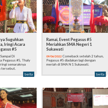
sya Suguhkan
Ramai, Event Pegasus #5
, Iringi Acara
Meriahkan SMA Negeri 1
gasus #5
Sukawati
 Sampai Di
Comeback setelah 2 tahun,
09/06/2022
a Pegasus #5, Thaly
Pegasus #5 diadakan lagi dengan
iringi semaraknya
meriah di SMA N 1 Sukawati.
 tersebut.
berita
berita