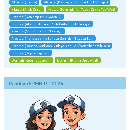
Afirmasi (Inklusi)
Afirmasi (Keluarga Ekonomi Tidak Mampu)
Mutasi (Anak Guru)
Mutasi (Perpindahan Tugas Orang Tua/Wali)
Prestasi (Kemampuan Akademik)
Prestasi (Akademik Sains, RisTek/Akademik Lainnya)
Prestasi (Nonakademik Olahraga)
Prestasi (Nonakademik Bahasa, Seni, dan Budaya Bali)
Prestasi (Bahasa, Seni, dan Budaya Non-Bali/Non Akademik Lain)
Prestasi (Kepemimpinan)
Domisili (Kependudukan)
Domisili (Krama Desa Adat)
Panduan SPMB-PJJ 2026