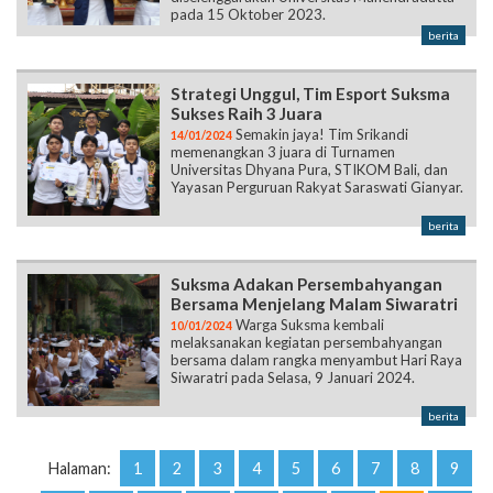
pada 15 Oktober 2023.
berita
Strategi Unggul, Tim Esport Suksma
Sukses Raih 3 Juara
Semakin jaya! Tim Srikandi
14/01/2024
memenangkan 3 juara di Turnamen
Universitas Dhyana Pura, STIKOM Bali, dan
Yayasan Perguruan Rakyat Saraswati Gianyar.
berita
Suksma Adakan Persembahyangan
Bersama Menjelang Malam Siwaratri
Warga Suksma kembali
10/01/2024
melaksanakan kegiatan persembahyangan
bersama dalam rangka menyambut Hari Raya
Siwaratri pada Selasa, 9 Januari 2024.
berita
Halaman:
1
2
3
4
5
6
7
8
9