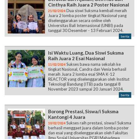
Cinthya Raih Juara 2 Poster Nasional
Dua siswi Suksma kembali meraih
21/02/2024
Juara 2 lomba poster tingkat Nasional yang
diselenggarakan secara online oleh
Universitas Bali Internasional (UNBI) pada
tanggal 30 Desember - 13 Februari 2024.
berita
Isi Waktu Luang, Dua Siswi Suksma
Raih Juara 2 Esai Nasional
Sukses bawa nama sekolah ke
11/02/2024
tingkat Nasional, Candra dan Venia berhasil
meraih Juara 2 lomba esai SMA K-12
REACTOR yang diselenggarakan oleh Institut
Teknologi Bandung (ITB) pada tanggal 8
November 2023 sampai 20 Januari 2024.
berita
Borong Prestasi, Siswa/i Suksma
Kantongi 4 Juara
Sukses raih prestasi, siswa/i Suksma
10/02/2024
berhasil menggaet juara dalam lomba poster
dan esai yang diselenggarakan oleh Fakultas
Ilmu Sosial Universitas PGRI Mahadewa