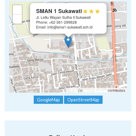
×
+
SMAN 1 Sukawati
Jl. Lettu Wayan Sutha II Sukawati
−
Phone: +62-361-299628
Email: info@sma1-sukawati.sch.id
Leaflet
| ©
OpenStreetMap
contributors
GoogleMap
OpenStreetMap