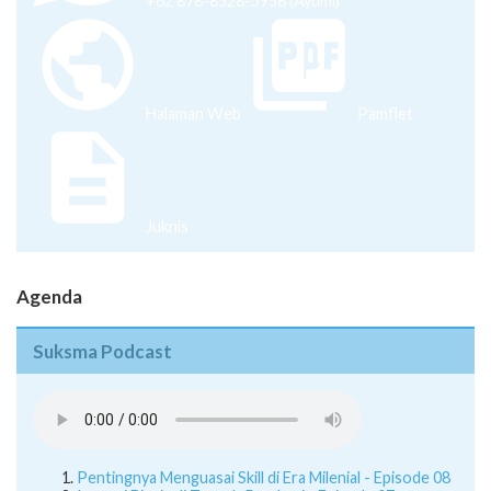
+62 878-8528-5958 (Ayumi)
Halaman Web
Pamflet
Juknis
Agenda
Suksma Podcast
Pentingnya Menguasai Skill di Era Milenial - Episode 08