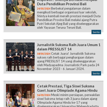
Duta Pendidikan Provinsi Bali
Berbekal pengalaman dalam
24/01/2024
mengikuti berbagai organisasi luar sekolah,
Shintya kembali meraih prestasi menjadi Duta
Pendidikan Provinsi Bali melalui ajang Putra
Putri Sekolah Ajeg Bali yang diselenggarakan
oleh Yayasan Teruna Teruni Bali.
berita
Jurnalistik Suksma Raih Juara Umum 1
dalam PRESSLIST 14
Cetak Juara! Jurnalistik Suksma
18/01/2024
sukses raih berbagai penghargaan dalam
ajang PRESSLIST 14 yang diselenggarakan
oleh Madyapadma Journalistic Park pada 24
November 2023 - 6 Januari 2024.
berita
Cetak Prestasi, Tiga Siswi Suksma
Gaet Juara Olimpiade Agama Hindu
Meski minim persiapan, perwakilan
16/01/2024
siswi Suksma tetap raih 3 juara dalam ajang
Olimpiade Agama Hindu ke-17 yang
diselenggarakan Universitas Mahendradatta