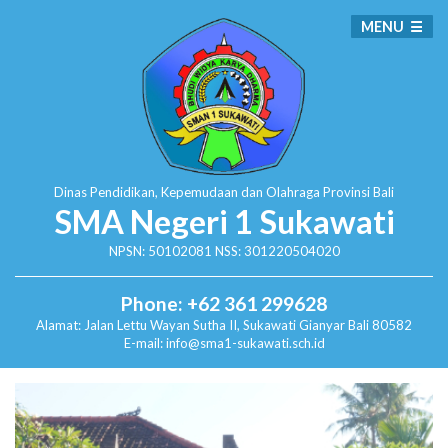
MENU
Dinas Pendidikan, Kepemudaan dan Olahraga
Provinsi Bali
SMA Negeri 1 Sukawati
NPSN: 50102081 NSS: 301220504020
Phone: +62 361 299628
Alamat:
Jalan Lettu Wayan Sutha II, Sukawati
Gianyar Bali 80582
E-mail: info@sma1-sukawati.sch.id