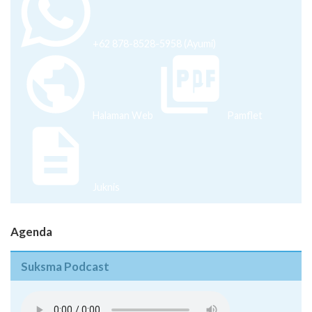
+62 878-8528-5958 (Ayumi)
Halaman Web
Pamflet
Juknis
Agenda
Suksma Podcast
Pentingnya Menguasai Skill di Era Milenial - Episode 08