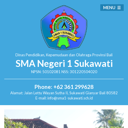
MENU
Dinas Pendidikan, Kepemudaan dan Olahraga
Provinsi Bali
SMA Negeri 1 Sukawati
NPSN: 50102081 NSS: 301220504020
Phone: +62 361 299628
Alamat:
Jalan Lettu Wayan Sutha II, Sukawati
Gianyar Bali 80582
E-mail: info@sma1-sukawati.sch.id