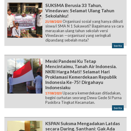
Organisasi sosial yang hanya diikuti
21/08/2020
siswa/i SMA N 1 Sukawati? Bagaimana ya cara
merayakan ulang tahun sekolah versi
Vinedavan —organisasi yang seringkali
dipandang sebelah mata?
berita
Meski Pandemi Ku Tetap
Mencintaimu, Tanah Air Indonesia.
NKRI Harga Mati! Selamat Hari
Proklamasi Kemerdekaan Republik
Indonesia Ke-75! Dirgahayu
Indonesiaku
Upacara kemerdekaan ditiadakan,
17/08/2020
begini curhatan seorang Dewa Gede Si Purna
Paskibra Tingkat Kecamatan.
berita
KSPAN Suksma Mengadakan Latdas
secara Daring. Santhani: Gak Ada
Batas untuk Kreatifitas!
"Pandemi seperti sekarang
16/08/2020
bukanlah hambatan untuk tetap produktif,
gak ada batas buat kreatifitas!"