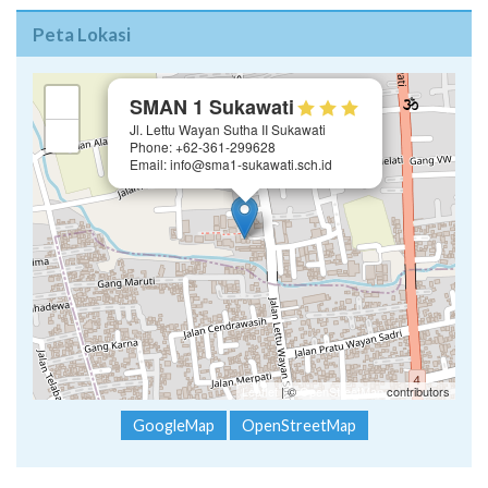
×
+
SMAN 1 Sukawati
Jl. Lettu Wayan Sutha II Sukawati
−
Phone: +62-361-299628
Email: info@sma1-sukawati.sch.id
Leaflet
| ©
OpenStreetMap
contributors
GoogleMap
OpenStreetMap