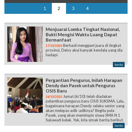
Menjuarai Lomba Tingkat Nasional,
Bukti Mengisi Waktu Luang Dapat
Bermanfaat
Berhasil menggaet juara di tingkat
17/10/2020
provinsi, Deivy akui banyak kendala yang dia
hadapi.
berita
Pergantian Pengurus, Inilah Harapan
Dendy dan Pasek untuk Pengurus
OSIS Baru
Jumat (6/10) telah diadakan
16/10/2020
pelantikan pengurus baru OSIS SUKSMA. Lalu,
bagaimana harapan Dendy selaku senior yang
akan melepas adik-adiknya? Begitu pula
Pasek, yang akan memimpin siswa SMA N 1
Sukawati kelak. Yuk, kita simak berita berikut.
berita
Debat Kandidat Ketua Osis Masa
Bhakti 2020/2021, Sebuah Ajang Adu
Visi Misi Demi Pemimpin Terbaik