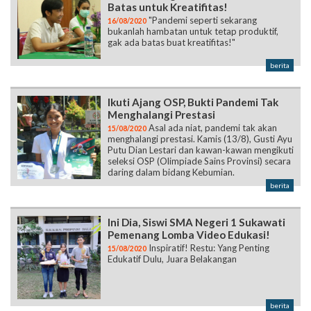
berita
Ikuti Ajang OSP, Bukti Pandemi Tak
Menghalangi Prestasi
Asal ada niat, pandemi tak akan
15/08/2020
menghalangi prestasi. Kamis (13/8), Gusti Ayu
Putu Dian Lestari dan kawan-kawan mengikuti
seleksi OSP (Olimpiade Sains Provinsi) secara
daring dalam bidang Kebumian.
berita
Ini Dia, Siswi SMA Negeri 1 Sukawati
Pemenang Lomba Video Edukasi!
Inspiratif! Restu: Yang Penting
15/08/2020
Edukatif Dulu, Juara Belakangan
berita
Halaman:
1
2
3
4
5
6
7
8
9